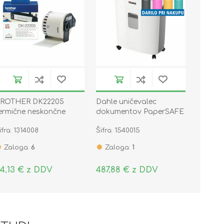
ROTHER DK22205
Dahle uničevalec
ermične neskončne
dokumentov PaperSAFE
alepke - papir 62mm x
PS380
ifra: 1314008
Šifra: 1540015
0,48m
Zaloga:
6
Zaloga:
1
4,13 € z DDV
487,88 € z DDV