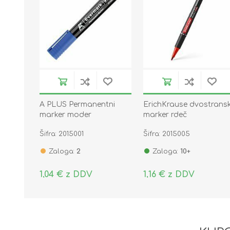
A PLUS Permanentni
ErichKrause dvostransk
marker moder
marker rdeč
EVERMARK
Šifra: 2015001
Šifra: 2015005
Zaloga:
2
Zaloga:
10+
1,04 € z DDV
1,16 € z DDV