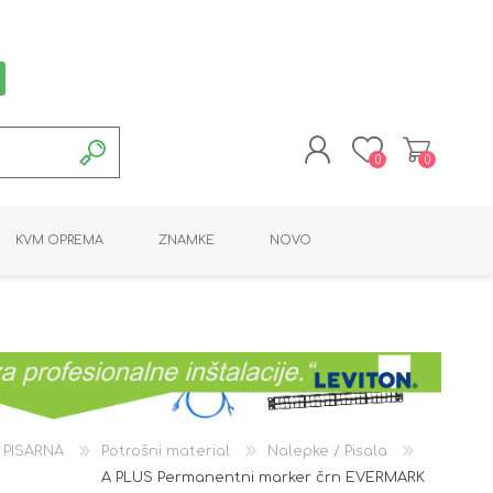
0
0
REGISTRACIJA
KVM OPREMA
ZNAMKE
NOVO
PRIJAVA
MONTAŽNA OPREMA
POTROŠNI MATERIAL
AKTIVNA OPREMA
LINE EXTENDER
PC OPREMA
ADAPTERJI
KARTICE / ČITALCI
BATERIJE / LED
PROGRAMSKA
NAPAJALNI
ORODJA
OPREMA
 PISARNA
Potrošni material
Nalepke / Pisala
A PLUS Permanentni marker črn EVERMARK