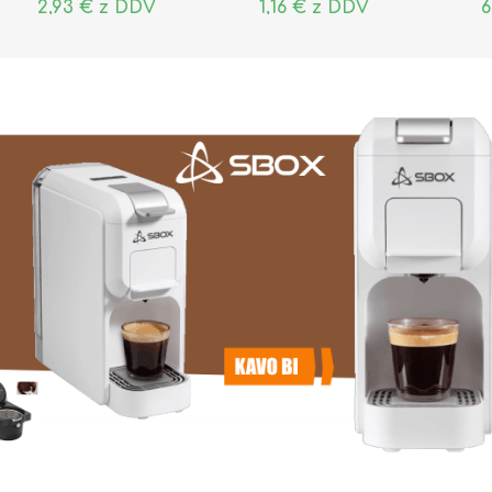
2,93 € z DDV
1,16 € z DDV
6