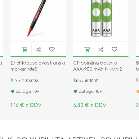
i
ErichKrause dvostranski
GP polnilna baterija
B
marker rdeč
AAA-950 mAh Ni-Mh 2
t
kom
n
Šifra: 2015005
Šifra: 4010012
Š
3
Zaloga:
10+
Zaloga:
10+
1,16 € z DDV
6,80 € z DDV
2