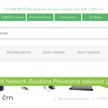
>>> BREZPLAČNA dostava za vsa naročila nad 60€ + DDV <<<
Odlična cena
Priporočamo
Zadnji kosi
Znižano
RAČUNALNIŠTVO
DOM / PISARNA
VIDEO NADZOR
MIŠKE / TIPKOVNICE
PAMETNI DOM
AVDIO / VIDEO
NAPAJALNIKI
KVM KABLI
KABINETI
PISARNIŠKA OPREMA
PRETVORNIKI
AV STIKALA
VTIČNICE
NALEPKE
GAMING
 črn
Na naslovno stran
DOM /