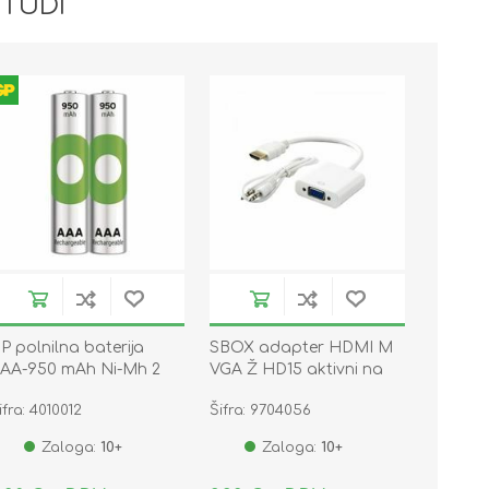
 TUDI
P polnilna baterija
SBOX adapter HDMI M
AA-950 mAh Ni-Mh 2
VGA Ž HD15 aktivni na
kom
kablu 15cm
ifra: 4010012
Šifra: 9704056
Zaloga:
10+
Zaloga:
10+