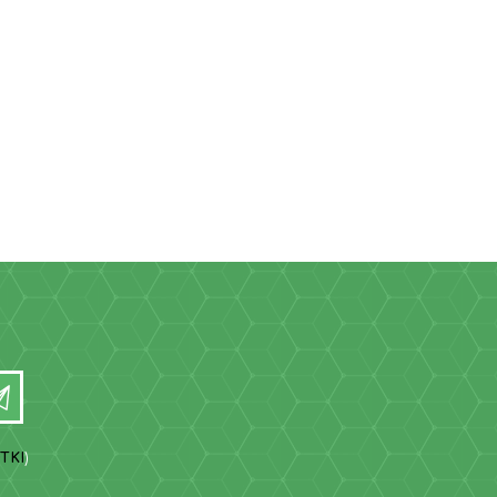
TKI
)