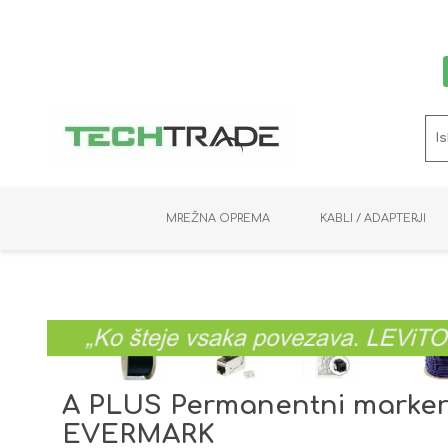
MREŽNA OPREMA
KABLI / ADAPTERJI
RAČUNALNIŠKI VIDEO
PRENOSNIKI / MINI PC
NADZORNE KAMERE
MNOŽILNIKI
NOSILCI
BAKER
SHRANJEVANJE
KVM STIKALA
PODATKOVNI
SNEMALNIKI
NAPAJANJE
OPTIKA
KABLI
A PLUS Permanentni marker
EVERMARK