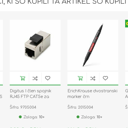
I, KI SO KUPILI TA ARTIKEL SO KUPILI
Digitus I člen spojnik
ErichKrause dvostranski
G
-S
RJ45 FTP CAT5e za
marker črn
A
panel DN-93513
Šifra: 9705004
Šifra: 2015004
Š
Zaloga:
10+
Zaloga:
10+