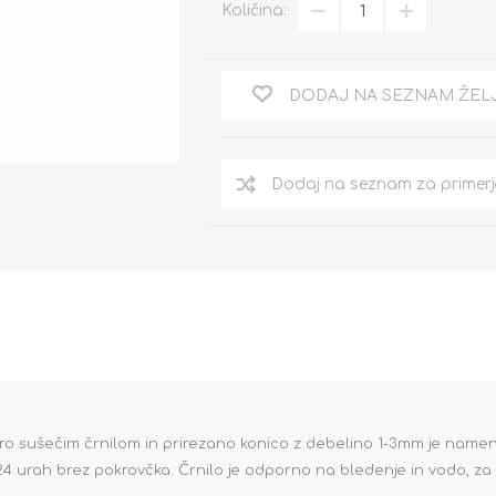
Količina:
DODAJ NA SEZNAM ŽEL
o sušečim črnilom in prirezano konico z debelino 1-3mm je namen
 urah brez pokrovčka. Črnilo je odporno na bledenje in vodo, za to