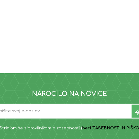
NAROČILO NA NOVICE
Strinjam se s pravilnikom o zasebnosti (
beri ZASEBNOST IN PIŠKO