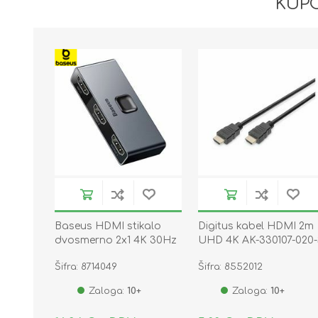
KUPC
Baseus HDMI stikalo
Digitus kabel HDMI 2m
dvosmerno 2x1 4K 30Hz
UHD 4K AK-330107-020
CAHUB-BC0G
Šifra: 8714049
Šifra: 8552012
Zaloga:
10+
Zaloga:
10+