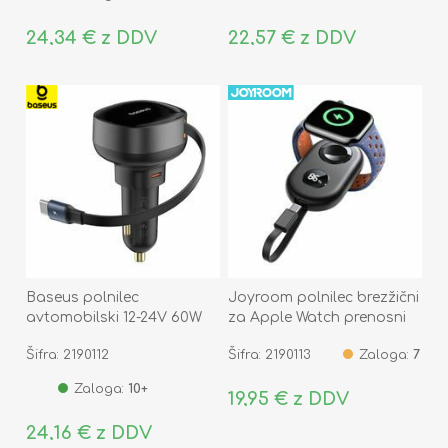
24,34 € z DDV
22,57 € z DDV
Baseus polnilec
Joyroom polnilec brezžični
avtomobilski 12-24V 60W
za Apple Watch prenosni
TipC PD QC črn Enjoyment
PowerBank črn JR-W09
Šifra: 2190112
Šifra: 2190113
Zaloga:
7
Pro
Zaloga:
10+
19,95 € z DDV
24,16 € z DDV