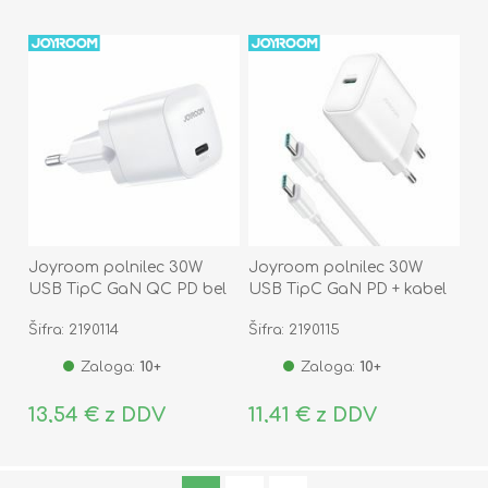
Joyroom polnilec 30W
Joyroom polnilec 30W
USB TipC GaN QC PD bel
USB TipC GaN PD + kabel
JR-TCG15
bel JR-TCF24
Šifra: 2190114
Šifra: 2190115
Zaloga:
10+
Zaloga:
10+
13,54 € z DDV
11,41 € z DDV