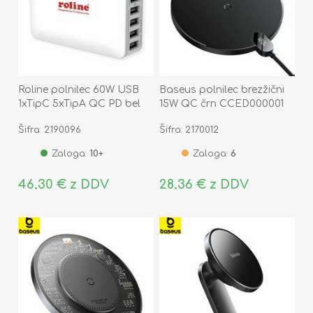
Roline polnilec 60W USB
Baseus polnilec brezžični
1xTipC 5xTipA QC PD bel
15W QC črn CCED000001
Šifra: 2190096
Šifra: 2170012
Zaloga:
10+
Zaloga:
6
46,30 € z DDV
28,36 € z DDV