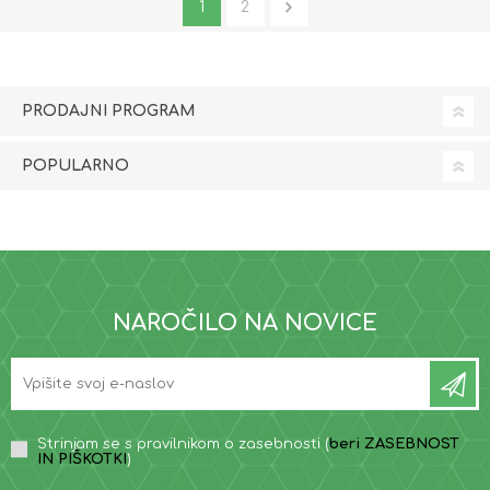
1
2
PRODAJNI PROGRAM
POPULARNO
NAROČILO NA NOVICE
Strinjam se s pravilnikom o zasebnosti (
beri ZASEBNOST
IN PIŠKOTKI
)