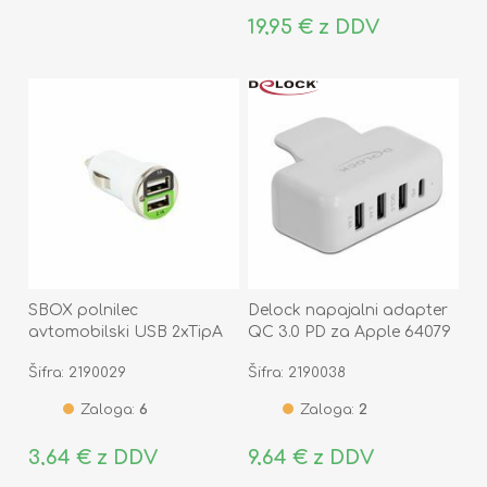
19,95 € z DDV
SBOX polnilec
Delock napajalni adapter
avtomobilski USB 2xTipA
QC 3.0 PD za Apple 64079
bel CC-221W
Šifra: 2190029
Šifra: 2190038
Zaloga:
6
Zaloga:
2
3,64 € z DDV
9,64 € z DDV