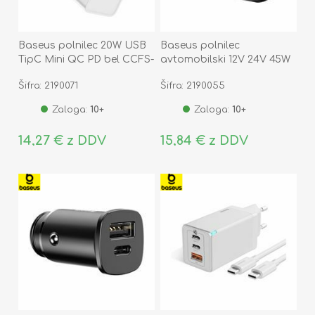
Baseus polnilec 20W USB
Baseus polnilec
TipC Mini QC PD bel CCFS-
avtomobilski 12V 24V 45W
SN02
PD QC TipA TipC črn
Šifra: 2190071
Šifra: 2190055
CCMLC20C-01
Zaloga:
10+
Zaloga:
10+
14,27 € z DDV
15,84 € z DDV