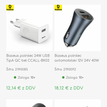
Baseus polnilec 24W USB
Baseus polnilec
TipA QC bel CCALL-BX02
avtomobilski 12V 24V 40W
TipC TipA PD QC siv
Šifra: 2190085
Šifra: 2190092
CCJD-0G
Zaloga:
10+
Zaloga:
10+
12,14 € z DDV
18,12 € z DDV