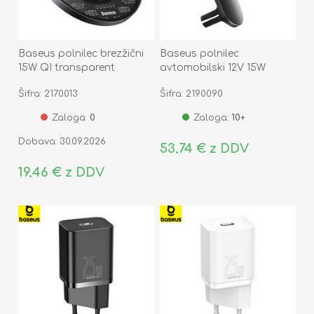
Baseus polnilec brezžični
Baseus polnilec
15W QI transparent
avtomobilski 12V 15W
CCJJ050001
magsafe črn WXJN-01
Šifra: 2170013
Šifra: 2190090
Zaloga:
0
Zaloga:
10+
Dobava: 30.09.2026
53,74 € z DDV
19,46 € z DDV