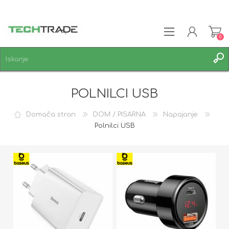
0
REGISTRACIJA
POLNILCI USB
PRIJAVA
SEZNAM ŽELJA
0
Domača stran
DOM / PISARNA
Napajanje
Polnilci USB