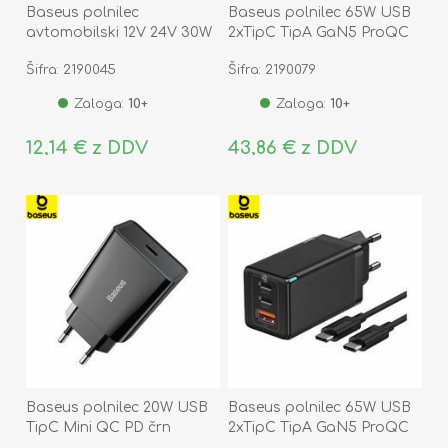
Baseus polnilec
Baseus polnilec 65W USB
avtomobilski 12V 24V 30W
2xTipC TipA GaN5 ProQC
PD QC TipA TipC črn
bel CCGP120202
Šifra: 2190045
Šifra: 2190079
CCALL-AS01
Zaloga:
10+
Zaloga:
10+
12,14 € z DDV
43,86 € z DDV
Baseus polnilec 20W USB
Baseus polnilec 65W USB
TipC Mini QC PD črn
2xTipC TipA GaN5 ProQC
CCFS-SN01
črn CCGP120201