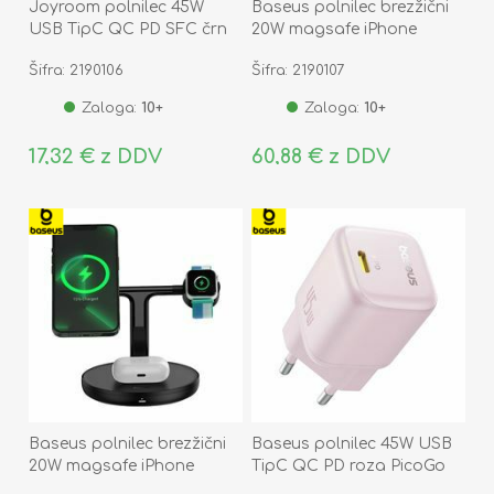
Joyroom polnilec 45W
Baseus polnilec brezžični
USB TipC QC PD SFC črn
20W magsafe iPhone
JR-TCG13
stojalo Swan Pro Air
Šifra: 2190106
Šifra: 2190107
Zaloga:
10+
Zaloga:
10+
17,32 € z DDV
60,88 € z DDV
Baseus polnilec brezžični
Baseus polnilec 45W USB
20W magsafe iPhone
TipC QC PD roza PicoGo
stojalo Swan 3v1