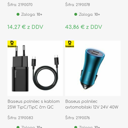
Šifra: 2190070
Šifra: 2190078
Zaloga:
10+
Zaloga:
10+
14,27 € z DDV
43,86 € z DDV
Baseus polnilec s kablom
Baseus polnilec
25W TipC/TipC črn QC
avtomobilski 12V 24V 40W
Super Si TZCCSUP-L01
2xTipC PD QC moder
Šifra: 2190083
Šifra: 2190076
CGJP000003
Zaloga:
10+
Zaloga:
10+