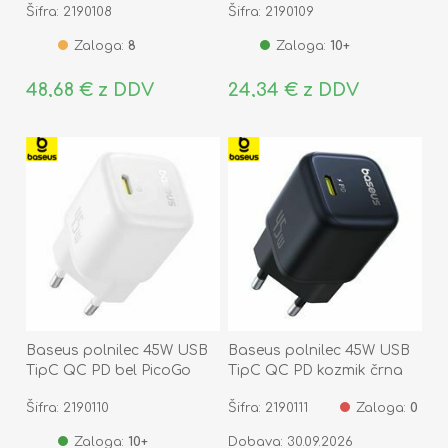
Šifra: 2190108
Šifra: 2190109
Zaloga:
8
Zaloga:
10+
48,68 € z DDV
24,34 € z DDV
Baseus polnilec 45W USB
Baseus polnilec 45W USB
TipC QC PD bel PicoGo
TipC QC PD kozmik črna
PicoGo
Šifra: 2190110
Šifra: 2190111
Zaloga:
0
Zaloga:
10+
Dobava: 30.09.2026