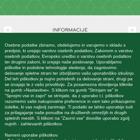
INFORMACIJE
Osebne podatke zbiramo, obdelujemo in varujemo v skladu s
MOJ RAČUN
predpisi, ki urejajo varstvo osebnih podatkov, Zakonom o varstvu
osebnih podatkov, Evropsko uredbo o varstvu osebnih podatkov
ter drugimi zakoni, ki urejajo naše poslovanje. Uporabljamo
STORITEV ZA STRANKE
piškotke in podobne tehnologije sledenja, da zagotovimo
delovanje spletne strani ter izboljšamo vašo uporabniško izkušnjo.
Del teh piškotkov je nujno potrebnih za delovanje strani, drugi pa
se izvajajo le z vašo privolitvijo. Za posamezna dovoljenja kliknite
SPREMLJAJTE NAS
na gumb »Nastavitve«. S klikom na gumb "Strinjam se" in
"Sprejmi vse in zapri" se strinjate, da z uporabo t.i. piškotkov
razumemo vaše nakupovalne preference in vam tako prikazujemo
izdelke, ki vas najbolj zanimajo. Ti podatki se lahko uporabijo tudi
za prilagajanje naše ponudbe na družbenih omrežjih in drugih
spletnih mestih. S klikom na "Zavrni vse" dovolite uporabo zgolj
Blatnica 8, 1236 Trzin
nujnih - zahtevanih piškotkov.
+386 1 562 21 11
Nameni uporabe piškotkov: