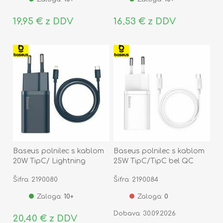
19,95 € z DDV
16,53 € z DDV
Baseus polnilec s kablom
Baseus polnilec s kablom
20W TipC/ Lightning
25W TipC/TipC bel QC
moder QC Super Si
Super Si TZCCSUP-L02
Šifra: 2190080
Šifra: 2190084
TZCCSUP-B03
Zaloga:
10+
Zaloga:
0
Dobava: 30.09.2026
20,40 € z DDV