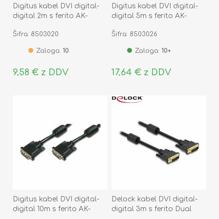
Digitus kabel DVI digital-
Digitus kabel DVI digital-
digital 2m s ferito AK-
digital 5m s ferito AK-
320101-020-S
320101-050-S
Šifra: 8503020
Šifra: 8503026
Zaloga:
10
Zaloga:
10+
9,58 € z DDV
17,64 € z DDV
Digitus kabel DVI digital-
Delock kabel DVI digital-
digital 10m s ferito AK-
digital 3m s ferito Dual
320101-100-S
Link 24+5 83112