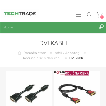
0
REGISTRACIJA
DVI KABLI
PRIJAVA
SEZNAM ŽELJA
0
Domača stran
Kabli / Adapterji
Računalniški video kabli
DVI kabli