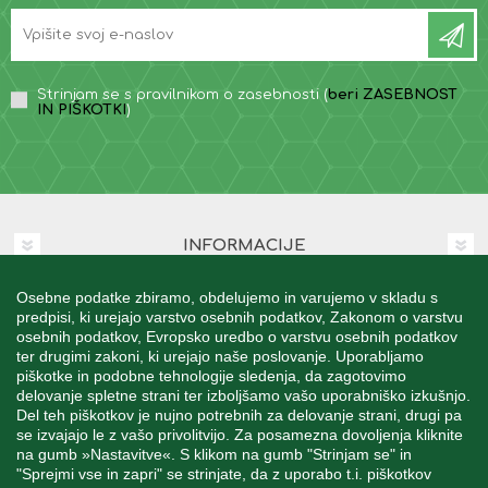
Strinjam se s pravilnikom o zasebnosti (
beri ZASEBNOST
IN PIŠKOTKI
)
INFORMACIJE
Osebne podatke zbiramo, obdelujemo in varujemo v skladu s
MOJ RAČUN
predpisi, ki urejajo varstvo osebnih podatkov, Zakonom o varstvu
osebnih podatkov, Evropsko uredbo o varstvu osebnih podatkov
ter drugimi zakoni, ki urejajo naše poslovanje. Uporabljamo
STORITEV ZA STRANKE
piškotke in podobne tehnologije sledenja, da zagotovimo
delovanje spletne strani ter izboljšamo vašo uporabniško izkušnjo.
Del teh piškotkov je nujno potrebnih za delovanje strani, drugi pa
se izvajajo le z vašo privolitvijo. Za posamezna dovoljenja kliknite
SPREMLJAJTE NAS
na gumb »Nastavitve«. S klikom na gumb "Strinjam se" in
"Sprejmi vse in zapri" se strinjate, da z uporabo t.i. piškotkov