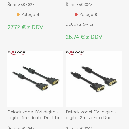
Šifra: 8503027
Šifra: 8503045
Zaloga:
4
Zaloga:
0
Dobava: 5-7 dni
27,72 € z DDV
25,74 € z DDV
Delock kabel DVI digital-
Delock kabel DVI digital-
digital 1m s ferito Dual Link
digital 3m s ferito Dual
24+1 83189
Link 24+5 83108
Šifra: 8503047
Šifra: 8503046