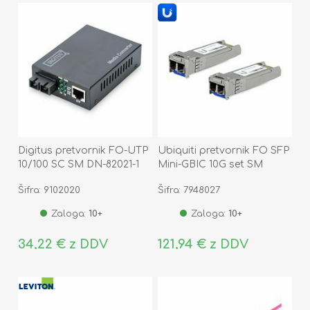
Digitus pretvornik FO-UTP
Ubiquiti pretvornik FO SFP
10/100 SC SM DN-82021-1
Mini-GBIC 10G set SM
UACC-OM-SM-10G-D-
Šifra: 9102020
Šifra: 7948027
2/UF-SM-10G
Zaloga:
10+
Zaloga:
10+
34,22 € z DDV
121,94 € z DDV