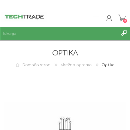
0
REGISTRACIJA
OPTIKA
PRIJAVA
SEZNAM ŽELJA
0
Domača stran
Mrežna oprema
Optika