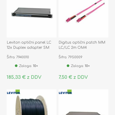
Leviton optični panel LC
Digitus optični patch MM
12x Duplex adapter SM
LC/LC 2m OM4
FPCC1SXSM24LC2
Šifra: 7940010
Šifra: 7950009
Zaloga:
10+
Zaloga:
10+
185,33 € z DDV
7,50 € z DDV