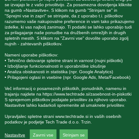
se izvajajo le z vašo privolitvijo. Za posamezna dovoljenja kliknite
SPREMLJAJTE NAS
na gumb »Nastavitve«. S klikom na gumb "Strinjam se" in
"Sprejmi vse in zapri" se strinjate, da z uporabo t.i. piškotkov
razumemo vaše nakupovalne preference in vam tako prikazujemo
izdelke, ki vas najbolj zanimajo. Ti podatki se lahko uporabijo tudi
za prilagajanje naše ponudbe na družbenih omrežjih in drugih
spletnih mestih. S klikom na "Zavrni vse" dovolite uporabo zgolj
Blatnica 8, 1236 Trzin
nujnih - zahtevanih piškotkov.
+386 1 562 21 11
Nameni uporabe piškotkov:
• Tehnično delovanje spletne strani in varnost (nujni piškotki)
• Izboljšanje funkcionalnosti in uporabniške izkušnje
• Analiza obiskanosti in statistika (npr. Google Analytics)
• Prilagojeni oglasi in vsebine (npr. Google Ads, Meta/Facebook)
Več informacij o posameznih piškotkih, ponudnikih, namenu in
trajanju najdete na
https://www.techtrade.si/zasebnost-in-piskotki
S sprejemom piškotkov podajate privolitev za njihovo uporabo.
V podjetju TechTrade Trzin si prizadevamo objavljati
Nastavitve lahko kadarkoli spremenite ali umaknete privolitev.
pravilne in verodostojne podatke. V kolikor na naši
spletni strani zasledite napačne oziroma neustrezne
podatke ali slike, vas prosimo, da nam to sporočite na
Upravljalec spletne strani
www.techtrade.si
in vaših osebnih
info@techtrade.si. Avtorske pravice © 1992-2026
podatkov je podjetje Tech Trade d.o.o. Trzin.
TechTrade d.o.o. Trzin. Vse pravice pridržane.
Nastavitve
Zavrni vse
Strinjam se
FILTRI
SORT
DISPLAY