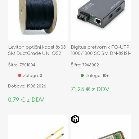
Leviton optični kabel 8x08
Digitus pretvornik FO-UTP
SM DuctGrade UNI OS2
1000/1000 SC SM DN-82121-
Eca
1
Šifra: 7901004
Šifra: 7948002
Zaloga:
0
Zaloga:
10+
Dobava: 19.08.2026
71,25 € z DDV
0,79 € z DDV