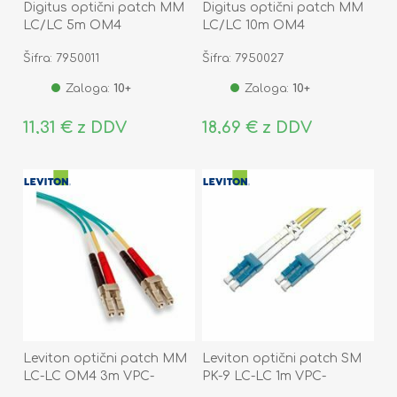
Digitus optični patch MM
Digitus optični patch MM
LC/LC 5m OM4
LC/LC 10m OM4
Šifra: 7950011
Šifra: 7950027
Zaloga:
10+
Zaloga:
10+
11,31 € z DDV
18,69 € z DDV
Leviton optični patch MM
Leviton optični patch SM
LC-LC OM4 3m VPC-
PK-9 LC-LC 1m VPC-
M4D1LCLC0030
S2D1LCLC0010