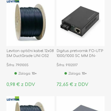
Leviton optični kabel 12x08
Digitus pretvornik FO-UTP
SM DuctGrade UNI OS2
1000/1000 SC MM DN-
Eca
82120-1
Šifra: 7901005
Šifra: 9102017
Zaloga:
10+
Zaloga:
10+
0,98 € z DDV
72,65 € z DDV