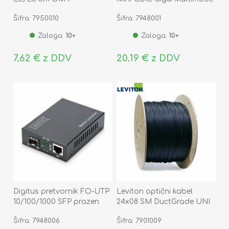
S-85DLC05D
Šifra: 7950010
Šifra: 7948001
Zaloga:
10+
Zaloga:
10+
7,62 € z DDV
20,19 € z DDV
Digitus pretvornik FO-UTP
Leviton optični kabel
10/100/1000 SFP prazen
24x08 SM DuctGrade UNI
DN-82130
OS2 Eca
Šifra: 7948006
Šifra: 7901009