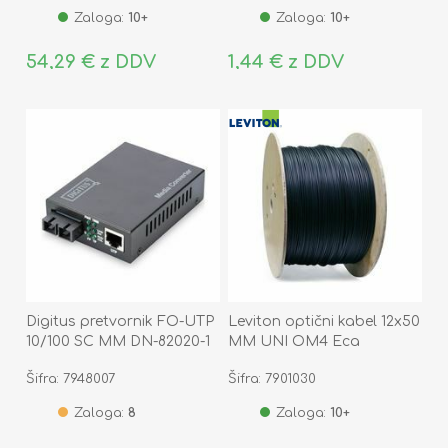
Zaloga:
10+
Zaloga:
10+
54,29 € z DDV
1,44 € z DDV
Digitus pretvornik FO-UTP
Leviton optični kabel 12x50
10/100 SC MM DN-82020-1
MM UNI OM4 Eca
Šifra: 7948007
Šifra: 7901030
Zaloga:
8
Zaloga:
10+