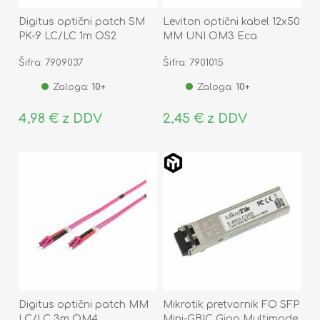
Digitus optični patch SM
Leviton optični kabel 12x50
PK-9 LC/LC 1m OS2
MM UNI OM3 Eca
Šifra: 7909037
Šifra: 7901015
Zaloga:
10+
Zaloga:
10+
4,98 € z DDV
2,45 € z DDV
Digitus optični patch MM
Mikrotik pretvornik FO SFP
LC/LC 3m OM4
Mini-GBIC Giga Multimode