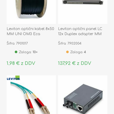
Leviton optični kabel 8x50
Leviton optični panel LC
MM UNI OM3 Eca
12x Duplex adapter MM
FPCC1SXMM24LC2
Šifra: 7901017
Šifra: 7902004
Zaloga:
10+
Zaloga:
4
1,98 € z DDV
137,92 € z DDV