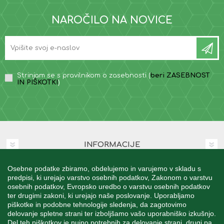
NAROČILO NA NOVICE
Strinjam se s pravilnikom o zasebnosti (
beri ZASEBNOST
IN PIŠKOTKI
)
INFORMACIJE
Osebne podatke zbiramo, obdelujemo in varujemo v skladu s
MOJ RAČUN
predpisi, ki urejajo varstvo osebnih podatkov, Zakonom o varstvu
osebnih podatkov, Evropsko uredbo o varstvu osebnih podatkov
ter drugimi zakoni, ki urejajo naše poslovanje. Uporabljamo
STORITEV ZA STRANKE
piškotke in podobne tehnologije sledenja, da zagotovimo
delovanje spletne strani ter izboljšamo vašo uporabniško izkušnjo.
Del teh piškotkov je nujno potrebnih za delovanje strani, drugi pa