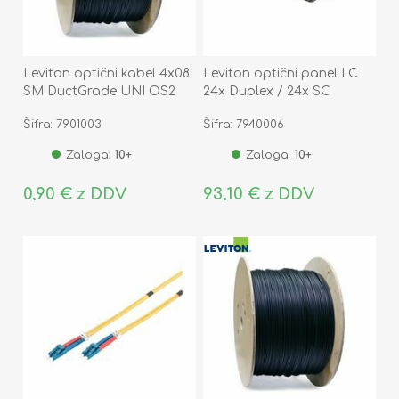
Leviton optični kabel 4x08
Leviton optični panel LC
SM DuctGrade UNI OS2
24x Duplex / 24x SC
Eca
Simplex prazen
Šifra: 7901003
Šifra: 7940006
FPCC1SXXX48SC2
Zaloga:
10+
Zaloga:
10+
0,90 € z DDV
93,10 € z DDV