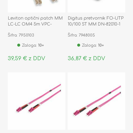
Leviton optični patch MM
Digitus pretvornik FO-UTP
LC-LC OM4 5m VPC-
10/100 ST MM DN-82010-1
M4D1LCLC0050
Šifra: 7950103
Šifra: 7948005
Zaloga:
10+
Zaloga:
10+
39,59 € z DDV
36,87 € z DDV