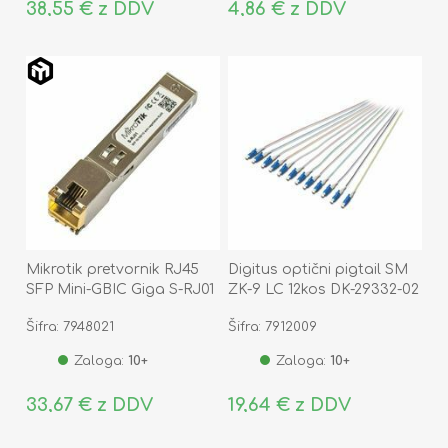
38,55 € z DDV
4,86 € z DDV
Mikrotik pretvornik RJ45
Digitus optični pigtail SM
SFP Mini-GBIC Giga S-RJ01
ZK-9 LC 12kos DK-29332-02
Šifra: 7948021
Šifra: 7912009
Zaloga:
10+
Zaloga:
10+
33,67 € z DDV
19,64 € z DDV