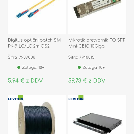
Digitus optični patch SM
Mikrotik pretvornik FO SFP
PK-9 LC/LC 2m OS2
Mini-GBIC 10Giga
Multimode S+85DLC03D
Šifra: 7909038
Šifra: 7948015
Zaloga:
10+
Zaloga:
10+
5,94 € z DDV
59,73 € z DDV