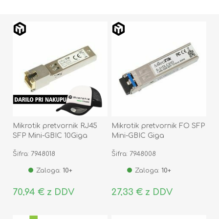
Mikrotik pretvornik RJ45
Mikrotik pretvornik FO SFP
SFP Mini-GBIC 10Giga
Mini-GBIC Giga
S+RJ10
Singlemode S-31DLC20D
Šifra: 7948018
Šifra: 7948008
Zaloga:
10+
Zaloga:
10+
70,94 € z DDV
27,33 € z DDV