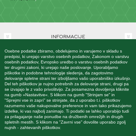
INFORMACIJE
Osebne podatke zbiramo, obdelujemo in varujemo v skladu s
MOJ RAČUN
predpisi, ki urejajo varstvo osebnih podatkov, Zakonom o varstvu
osebnih podatkov, Evropsko uredbo o varstvu osebnih podatkov
ter drugimi zakoni, ki urejajo naše poslovanje. Uporabljamo
STORITEV ZA STRANKE
piškotke in podobne tehnologije sledenja, da zagotovimo
delovanje spletne strani ter izboljšamo vašo uporabniško izkušnjo.
Del teh piškotkov je nujno potrebnih za delovanje strani, drugi pa
se izvajajo le z vašo privolitvijo. Za posamezna dovoljenja kliknite
SPREMLJAJTE NAS
na gumb »Nastavitve«. S klikom na gumb "Strinjam se" in
"Sprejmi vse in zapri" se strinjate, da z uporabo t.i. piškotkov
razumemo vaše nakupovalne preference in vam tako prikazujemo
izdelke, ki vas najbolj zanimajo. Ti podatki se lahko uporabijo tudi
za prilagajanje naše ponudbe na družbenih omrežjih in drugih
spletnih mestih. S klikom na "Zavrni vse" dovolite uporabo zgolj
Blatnica 8, 1236 Trzin
nujnih - zahtevanih piškotkov.
+386 1 562 21 11