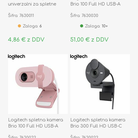
univerzalni za spletne
Brio 100 Full HD USB-A
kamere (set/3kos) 20652
grafitna 960-001585
Šifra: 7630011
Šifra: 7630030
Zaloga:
6
Zaloga:
10+
4,86 € z DDV
51,00 € z DDV
Logitech spletna kamera
Logitech spletna kamera
Brio 100 Full HD USB-A
Brio 300 Full HD USB-C
roza 960-001623
grafitna 960-001436
Šifra: 7630032
Šifra: 7630022