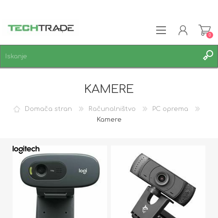
0
REGISTRACIJA
KAMERE
PRIJAVA
SEZNAM ŽELJA
0
Domača stran
Računalništvo
PC oprema
Kamere