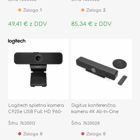
Zaloga:
1
Zaloga:
2
49,41 € z DDV
85,34 € z DDV
Logitech spletna kamera
Digitus konferenčna
C925e USB Full HD 960-
kamera 4K All-In-One
001076
Video Bar DS-55580
Šifra: 7630013
Šifra: 7630028
Zaloga:
0
Zaloga:
0