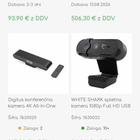
Dobava: 2-3 dni
Dobava: 13.08.2026
93,90 € z DDV
506,30 € z DDV
Digitus konferenčna
WHITE SHARK spletna
kamera 4K All-In-One
kamera 1080p Full HD USB
Video Bar DS-55581
GWC-005 BAT
Šifra: 7630029
Šifra: 7630033
Zaloga:
2
Zaloga:
10+