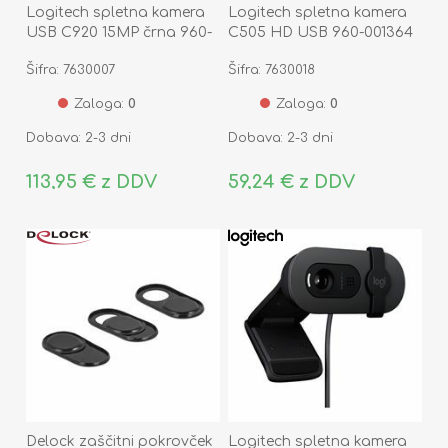
Logitech spletna kamera
Logitech spletna kamera
USB C920 15MP črna 960-
C505 HD USB 960-001364
001055
Šifra: 7630007
Šifra: 7630018
Zaloga:
0
Zaloga:
0
Dobava: 2-3 dni
Dobava: 2-3 dni
113,95 € z DDV
59,24 € z DDV
Delock zaščitni pokrovček
Logitech spletna kamera