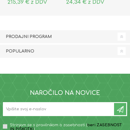
215,39 € z DDV
24,34 € z DDV
PRODAJNI PROGRAM
POPULARNO
NAROČILO NA NOVICE
Strinjam se s pravilnikom o zasebnosti (
beri ZASEBNOST
IN PIŠKOTKI
)