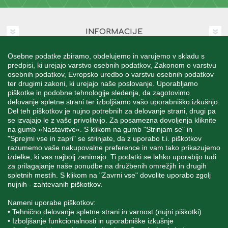
INFORMACIJE
Osebne podatke zbiramo, obdelujemo in varujemo v skladu s
MOJ RAČUN
predpisi, ki urejajo varstvo osebnih podatkov, Zakonom o varstvu
osebnih podatkov, Evropsko uredbo o varstvu osebnih podatkov
ter drugimi zakoni, ki urejajo naše poslovanje. Uporabljamo
STORITEV ZA STRANKE
piškotke in podobne tehnologije sledenja, da zagotovimo
delovanje spletne strani ter izboljšamo vašo uporabniško izkušnjo.
Del teh piškotkov je nujno potrebnih za delovanje strani, drugi pa
se izvajajo le z vašo privolitvijo. Za posamezna dovoljenja kliknite
SPREMLJAJTE NAS
na gumb »Nastavitve«. S klikom na gumb "Strinjam se" in
"Sprejmi vse in zapri" se strinjate, da z uporabo t.i. piškotkov
razumemo vaše nakupovalne preference in vam tako prikazujemo
izdelke, ki vas najbolj zanimajo. Ti podatki se lahko uporabijo tudi
za prilagajanje naše ponudbe na družbenih omrežjih in drugih
spletnih mestih. S klikom na "Zavrni vse" dovolite uporabo zgolj
Blatnica 8, 1236 Trzin
nujnih - zahtevanih piškotkov.
+386 1 562 21 11
Nameni uporabe piškotkov:
• Tehnično delovanje spletne strani in varnost (nujni piškotki)
• Izboljšanje funkcionalnosti in uporabniške izkušnje