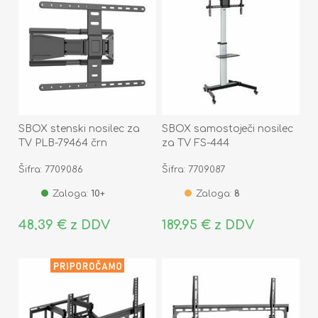
SBOX stenski nosilec za
SBOX samostoječi nosilec
TV PLB-79464 črn
za TV FS-444
Šifra: 7709086
Šifra: 7709087
Zaloga:
10+
Zaloga:
8
48,39 € z DDV
189,95 € z DDV