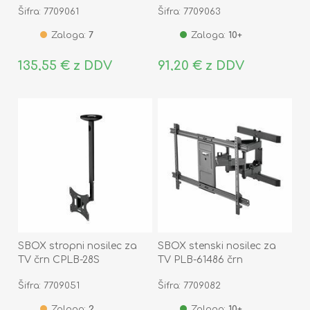
Šifra: 7709061
Šifra: 7709063
Zaloga:
7
Zaloga:
10+
135,55 € z DDV
91,20 € z DDV
SBOX stropni nosilec za
SBOX stenski nosilec za
TV črn CPLB-28S
TV PLB-61486 črn
Šifra: 7709051
Šifra: 7709082
Zaloga:
2
Zaloga:
10+