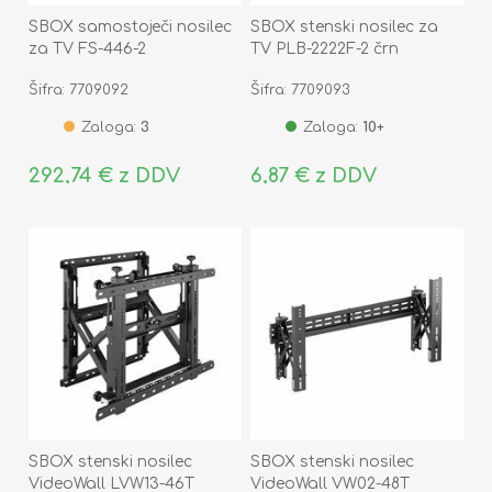
SBOX samostoječi nosilec
SBOX stenski nosilec za
za TV FS-446-2
TV PLB-2222F-2 črn
Šifra: 7709092
Šifra: 7709093
Zaloga:
3
Zaloga:
10+
292,74 € z DDV
6,87 € z DDV
SBOX stenski nosilec
SBOX stenski nosilec
VideoWall LVW13-46T
VideoWall VW02-48T