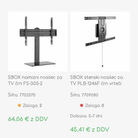
SBOX namizni nosilec za
SBOX stenski nosilec za
TV črn FS-305-2
TV PLB-1246F črn vrteči
360° črn
Šifra: 7702070
Šifra: 7709080
Zaloga:
2
Zaloga:
0
Dobava: 5-7 dni
64,06 € z DDV
45,41 € z DDV