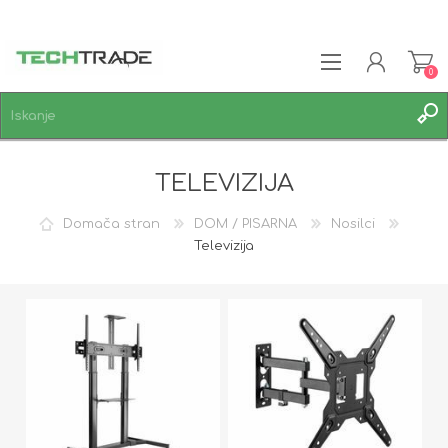
0
REGISTRACIJA
TELEVIZIJA
PRIJAVA
SEZNAM ŽELJA
0
Domača stran
DOM / PISARNA
Nosilci
Televizija