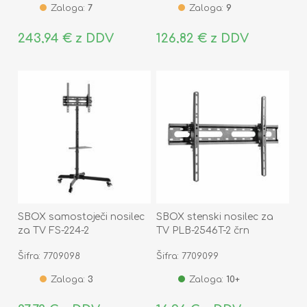
Zaloga:
7
Zaloga:
9
243,94 € z DDV
126,82 € z DDV
SBOX samostoječi nosilec
SBOX stenski nosilec za
za TV FS-224-2
TV PLB-2546T-2 črn
Šifra: 7709098
Šifra: 7709099
Zaloga:
3
Zaloga:
10+