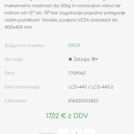
maksimalno nosilnost do 30kg in nastavljivo višino ter
naklon od +3° do -10° kar zagotavlja popolno prileganje
vašim potrebam. Nosilec podpira VESA standard do
400x400 mm.
Blagovna znamka:
SBOX
Na voljo:
Zaloga:
10+
Šifra:
7709067
Šifra dobavitelja:
LCD-443 / LCD-443-2
EAN koda:
616320533823
17,02 € z DDV