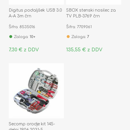
Digitus podaljšek USB 3.0
SBOX stenski nosilec za
A-A 3m črn
TV PLB-3769 črn
Šifra: 8535016
Šifra: 7709061
Zaloga:
10+
Zaloga:
7
7,30 € z DDV
135,55 € z DDV
Secomp orodje kit 145-
delni 19.06.2031-5