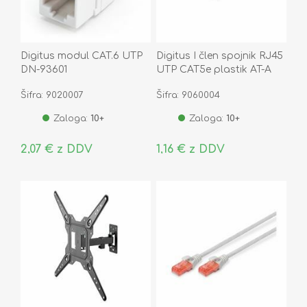
Digitus modul CAT.6 UTP
Digitus I člen spojnik RJ45
DN-93601
UTP CAT5e plastik AT-A
8/8
Šifra: 9020007
Šifra: 9060004
Zaloga:
10+
Zaloga:
10+
2,07 € z DDV
1,16 € z DDV