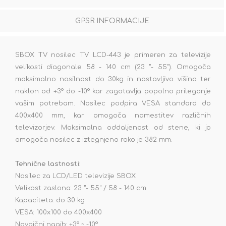
GPSR INFORMACIJE
SBOX TV nosilec TV LCD-443 je primeren za televizije
velikosti diagonale 58 - 140 cm (23 "- 55"). Omogoča
maksimalno nosilnost do 30kg in nastavljivo višino ter
naklon od +3° do -10° kar zagotavlja popolno prileganje
vašim potrebam. Nosilec podpira VESA standard do
400x400 mm, kar omogoča namestitev različnih
televizorjev. Maksimalna oddaljenost od stene, ki jo
omogoča nosilec z iztegnjeno roko je 382 mm.
Tehnične lastnosti:
Nosilec za LCD/LED televizije SBOX
Velikost zaslona: 23 "- 55" / 58 - 140 cm
Kapaciteta: do 30 kg
VESA: 100x100 do 400x400
Navpični nagib: +3° ~ -10°