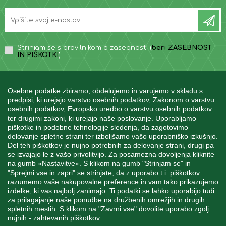
Strinjam se s pravilnikom o zasebnosti (
beri ZASEBNOST
IN PIŠKOTKI
)
Osebne podatke zbiramo, obdelujemo in varujemo v skladu s
predpisi, ki urejajo varstvo osebnih podatkov, Zakonom o varstvu
osebnih podatkov, Evropsko uredbo o varstvu osebnih podatkov
INFORMACIJE
ter drugimi zakoni, ki urejajo naše poslovanje. Uporabljamo
piškotke in podobne tehnologije sledenja, da zagotovimo
delovanje spletne strani ter izboljšamo vašo uporabniško izkušnjo.
Del teh piškotkov je nujno potrebnih za delovanje strani, drugi pa
MOJ RAČUN
se izvajajo le z vašo privolitvijo. Za posamezna dovoljenja kliknite
na gumb »Nastavitve«. S klikom na gumb "Strinjam se" in
"Sprejmi vse in zapri" se strinjate, da z uporabo t.i. piškotkov
STORITEV ZA STRANKE
razumemo vaše nakupovalne preference in vam tako prikazujemo
izdelke, ki vas najbolj zanimajo. Ti podatki se lahko uporabijo tudi
za prilagajanje naše ponudbe na družbenih omrežjih in drugih
spletnih mestih. S klikom na "Zavrni vse" dovolite uporabo zgolj
SPREMLJAJTE NAS
nujnih - zahtevanih piškotkov.