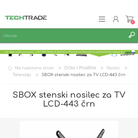
0
REGISTRACIJA
PRIJAVA
SEZNAM ŽELJA
0
Na naslovno stran
DOM / PISARNA
Nosilci
Televizija
SBOX stenski nosilec za TV LCD-443 črn
SBOX stenski nosilec za TV
LCD-443 črn