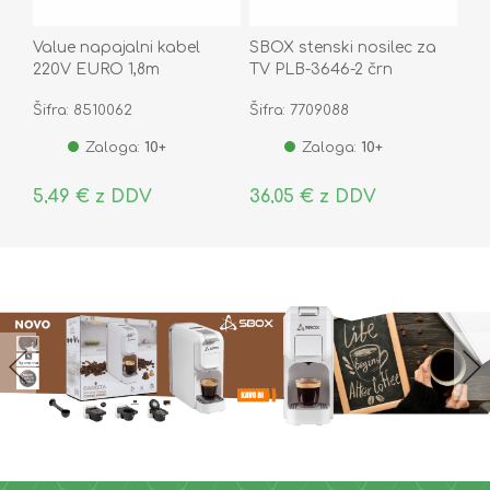
Value napajalni kabel
SBOX stenski nosilec za
220V EURO 1,8m
TV PLB-3646-2 črn
Šifra: 8510062
Šifra: 7709088
Zaloga:
10+
Zaloga:
10+
5,49 € z DDV
36,05 € z DDV