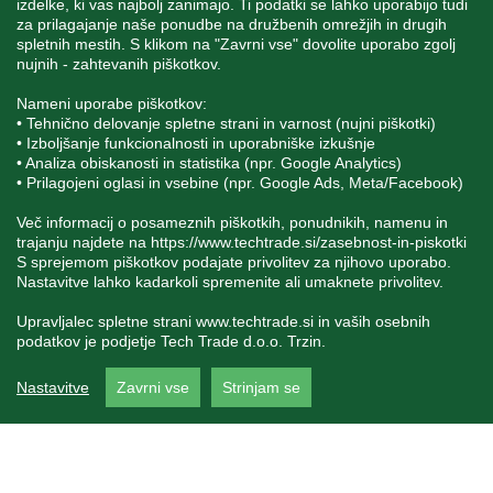
izdelke, ki vas najbolj zanimajo. Ti podatki se lahko uporabijo tudi
za prilagajanje naše ponudbe na družbenih omrežjih in drugih
spletnih mestih. S klikom na "Zavrni vse" dovolite uporabo zgolj
SPREMLJAJTE NAS
nujnih - zahtevanih piškotkov.
Nameni uporabe piškotkov:
• Tehnično delovanje spletne strani in varnost (nujni piškotki)
• Izboljšanje funkcionalnosti in uporabniške izkušnje
• Analiza obiskanosti in statistika (npr. Google Analytics)
Blatnica 8, 1236 Trzin
• Prilagojeni oglasi in vsebine (npr. Google Ads, Meta/Facebook)
+386 1 562 21 11
Več informacij o posameznih piškotkih, ponudnikih, namenu in
trajanju najdete na
https://www.techtrade.si/zasebnost-in-piskotki
S sprejemom piškotkov podajate privolitev za njihovo uporabo.
Nastavitve lahko kadarkoli spremenite ali umaknete privolitev.
Upravljalec spletne strani
www.techtrade.si
in vaših osebnih
podatkov je podjetje Tech Trade d.o.o. Trzin.
V podjetju TechTrade Trzin si prizadevamo objavljati
Nastavitve
Zavrni vse
Strinjam se
pravilne in verodostojne podatke. V kolikor na naši
spletni strani zasledite napačne oziroma neustrezne
podatke ali slike, vas prosimo, da nam to sporočite na
info@techtrade.si. Avtorske pravice © 1992-2026
TechTrade d.o.o. Trzin. Vse pravice pridržane.