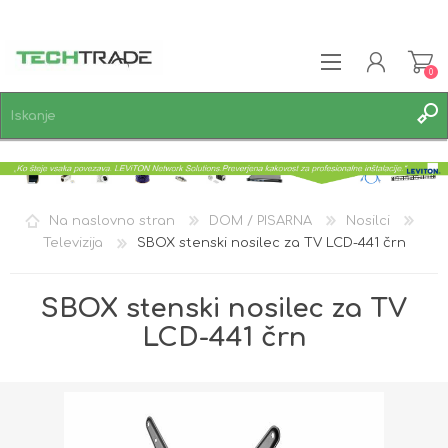
0
REGISTRACIJA
PRIJAVA
SEZNAM ŽELJA
0
Na naslovno stran
DOM / PISARNA
Nosilci
Televizija
SBOX stenski nosilec za TV LCD-441 črn
SBOX stenski nosilec za TV
LCD-441 črn