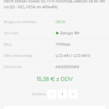
SBOX stenski nosilec za TV in monitorje, velikosti 58 do 140
cm (23 - 55"), VESA do 400x400.
Blagovna znamka:
SBOX
Na voljo:
Zaloga:
10+
Šifra:
7709066
Šifra dobavitelja:
LCD-441 / LCD-441-2
EAN koda:
616320533816
15,38 € z DDV
Količina: