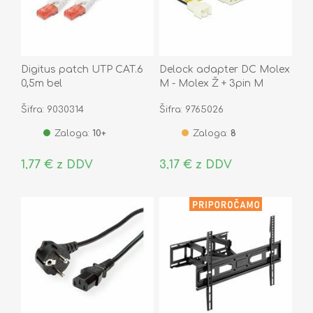
Digitus patch UTP CAT.6
Delock adapter DC Molex
0,5m bel
M - Molex Ž + 3pin M
83658
Šifra: 9030314
Šifra: 9765026
Zaloga:
10+
Zaloga:
8
1,77 € z DDV
3,17 € z DDV