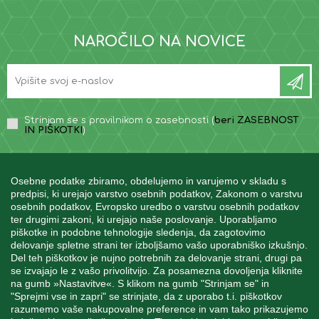
NAROČILO NA NOVICE
Strinjam se s pravilnikom o zasebnosti (
beri ZASEBNOST
IN PIŠKOTKI
)
Osebne podatke zbiramo, obdelujemo in varujemo v skladu s
predpisi, ki urejajo varstvo osebnih podatkov, Zakonom o varstvu
osebnih podatkov, Evropsko uredbo o varstvu osebnih podatkov
INFORMACIJE
ter drugimi zakoni, ki urejajo naše poslovanje. Uporabljamo
piškotke in podobne tehnologije sledenja, da zagotovimo
delovanje spletne strani ter izboljšamo vašo uporabniško izkušnjo.
Del teh piškotkov je nujno potrebnih za delovanje strani, drugi pa
MOJ RAČUN
se izvajajo le z vašo privolitvijo. Za posamezna dovoljenja kliknite
na gumb »Nastavitve«. S klikom na gumb "Strinjam se" in
"Sprejmi vse in zapri" se strinjate, da z uporabo t.i. piškotkov
STORITEV ZA STRANKE
razumemo vaše nakupovalne preference in vam tako prikazujemo