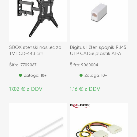
SBOX stenski nosilec za
Digitus I člen spojnik RJ45
TV LCD-443 črn
UTP CAT5e plastik AT-A
8/8
Šifra: 7709067
Šifra: 9060004
Zaloga:
10+
Zaloga:
10+
17,02 € z DDV
1,16 € z DDV