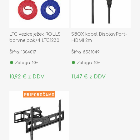
LTC vezice ježek ROLLS
SBOX kabel DisplayPort-
barvne pak/4 LTC1230
HDMI 2m
Šifra: 1304017
Šifra: 8531049
Zaloga:
10+
Zaloga:
10+
10,92 € z DDV
11,47 € z DDV