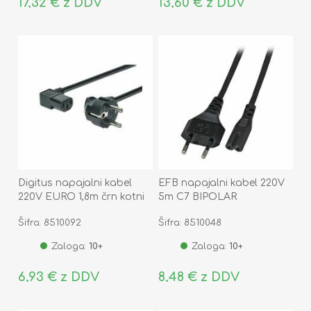
17,32 € z DDV
13,60 € z DDV
Digitus napajalni kabel
EFB napajalni kabel 220V
220V EURO 1,8m črn kotni
5m C7 BIPOLAR
AK-440102-018-S
Šifra: 8510092
Šifra: 8510048
Zaloga:
10+
Zaloga:
10+
6,93 € z DDV
8,48 € z DDV