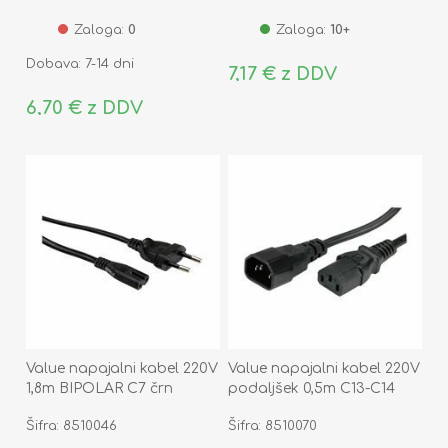
Zaloga:
0
Zaloga:
10+
Dobava: 7-14 dni
7,17 € z DDV
6,70 € z DDV
Value napajalni kabel 220V
Value napajalni kabel 220V
1,8m BIPOLAR C7 črn
podaljšek 0,5m C13-C14
Šifra: 8510046
Šifra: 8510070