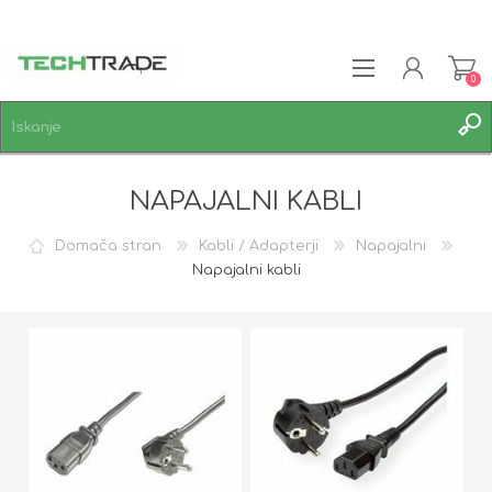
0
REGISTRACIJA
NAPAJALNI KABLI
PRIJAVA
SEZNAM ŽELJA
0
Domača stran
Kabli / Adapterji
Napajalni
Napajalni kabli