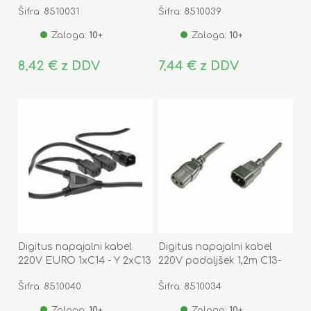
Šifra: 8510031
Šifra: 8510039
Zaloga:
10+
Zaloga:
10+
8,42 € z DDV
7,44 € z DDV
Digitus napajalni kabel
Digitus napajalni kabel
220V EURO 1xC14 - Y 2xC13
220V podaljšek 1,2m C13-
1,7m
C14
Šifra: 8510040
Šifra: 8510034
Zaloga:
10+
Zaloga:
10+