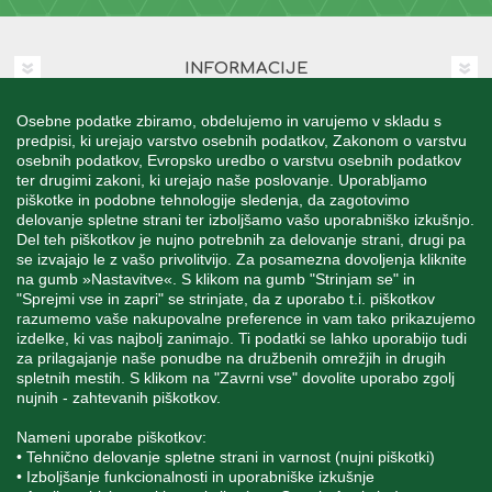
INFORMACIJE
Osebne podatke zbiramo, obdelujemo in varujemo v skladu s
MOJ RAČUN
predpisi, ki urejajo varstvo osebnih podatkov, Zakonom o varstvu
osebnih podatkov, Evropsko uredbo o varstvu osebnih podatkov
ter drugimi zakoni, ki urejajo naše poslovanje. Uporabljamo
STORITEV ZA STRANKE
piškotke in podobne tehnologije sledenja, da zagotovimo
delovanje spletne strani ter izboljšamo vašo uporabniško izkušnjo.
Del teh piškotkov je nujno potrebnih za delovanje strani, drugi pa
se izvajajo le z vašo privolitvijo. Za posamezna dovoljenja kliknite
SPREMLJAJTE NAS
na gumb »Nastavitve«. S klikom na gumb "Strinjam se" in
"Sprejmi vse in zapri" se strinjate, da z uporabo t.i. piškotkov
razumemo vaše nakupovalne preference in vam tako prikazujemo
izdelke, ki vas najbolj zanimajo. Ti podatki se lahko uporabijo tudi
za prilagajanje naše ponudbe na družbenih omrežjih in drugih
spletnih mestih. S klikom na "Zavrni vse" dovolite uporabo zgolj
Blatnica 8, 1236 Trzin
nujnih - zahtevanih piškotkov.
+386 1 562 21 11
Nameni uporabe piškotkov:
• Tehnično delovanje spletne strani in varnost (nujni piškotki)
• Izboljšanje funkcionalnosti in uporabniške izkušnje