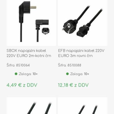
SBOX napajalni kabel
EFB napajalni kabel 220V
220V EURO 2m-kotni črn
EURO 3m ravni črn
EK508SW.3
Šifra: 8510064
Šifra: 8510088
Zaloga:
10+
Zaloga:
10+
4,49 € z DDV
12,18 € z DDV