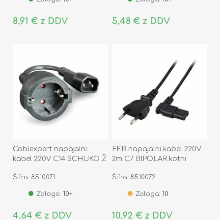
8,91 € z DDV
5,48 € z DDV
Cablexpert napajalni
EFB napajalni kabel 220V
kabel 220V C14 SCHUKO Ž
2m C7 BIPOLAR kotni
UPS adapter 15cm črn PC-
Šifra: 8510071
Šifra: 8510072
SFC14M
Zaloga:
10+
Zaloga:
10
4,64 € z DDV
10,92 € z DDV