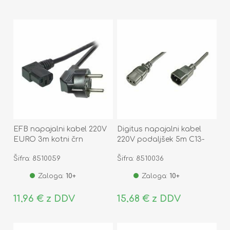
EFB napajalni kabel 220V
Digitus napajalni kabel
EURO 3m kotni črn
220V podaljšek 5m C13-
C14
Šifra: 8510059
Šifra: 8510036
Zaloga:
10+
Zaloga:
10+
11,96 € z DDV
15,68 € z DDV