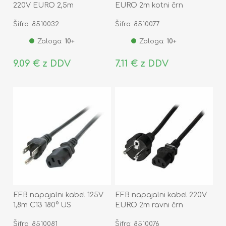
220V EURO 2,5m
EURO 2m kotni črn
Šifra: 8510032
Šifra: 8510077
Zaloga:
10+
Zaloga:
10+
9,09 € z DDV
7,11 € z DDV
EFB napajalni kabel 125V
EFB napajalni kabel 220V
1,8m C13 180° US
EURO 2m ravni črn
Šifra: 8510081
Šifra: 8510076