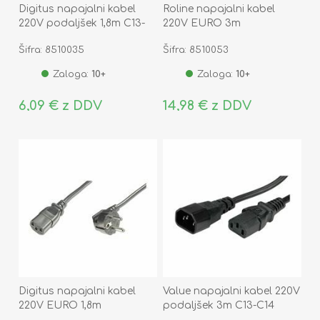
Digitus napajalni kabel
Roline napajalni kabel
220V podaljšek 1,8m C13-
220V EURO 3m
C14
Šifra: 8510035
Šifra: 8510053
Zaloga:
10+
Zaloga:
10+
6,09 € z DDV
14,98 € z DDV
Digitus napajalni kabel
Value napajalni kabel 220V
220V EURO 1,8m
podaljšek 3m C13-C14