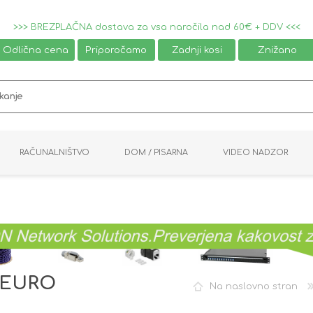
>>> BREZPLAČNA dostava za vsa naročila nad 60€ + DDV <<<
Odlična cena
Priporočamo
Zadnji kosi
Znižano
RAČUNALNIŠTVO
DOM / PISARNA
VIDEO NADZOR
MIŠKE / TIPKOVNICE
PAMETNI DOM
AVDIO / VIDEO
NAPAJALNIKI
KVM KABLI
KABINETI
PISARNIŠKA OPREMA
PRETVORNIKI
AV STIKALA
VTIČNICE
NALEPKE
GAMING
V EURO
Na naslovno stran