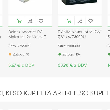
Delock adapter DC
FIAMM akumulator 12V/
E
s
Molex M - 2x Molex Ž
7,2Ah 6/Z8000U
5
napajalni 82100
p
Šifra: 9765021
Šifra: 2801300
Š
4
Zaloga:
10
Zaloga:
10+
5,67 € z DDV
33,98 € z DDV
1
I, KI SO KUPILI TA ARTIKEL SO KUPILI