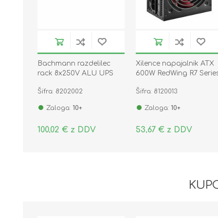
Bachmann razdelilec
Xilence napajalnik ATX
rack 8x250V ALU UPS
600W RedWing R7 Serie
C14 2m siv/rdeč 333.410
XN053
Šifra: 8202002
Šifra: 8120013
Zaloga:
10+
Zaloga:
10+
100,02 € z DDV
53,67 € z DDV
KUPC