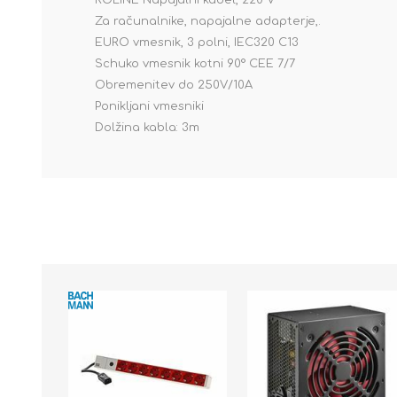
ROLINE Napajalni kabel, 220 V
Za računalnike, napajalne adapterje,.
EURO vmesnik, 3 polni, IEC320 C13
Schuko vmesnik kotni 90° CEE 7/7
Obremenitev do 250V/10A
Ponikljani vmesniki
Dolžina kabla: 3m