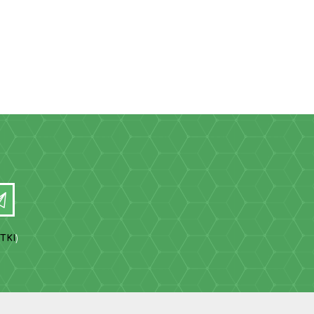
TKI
)