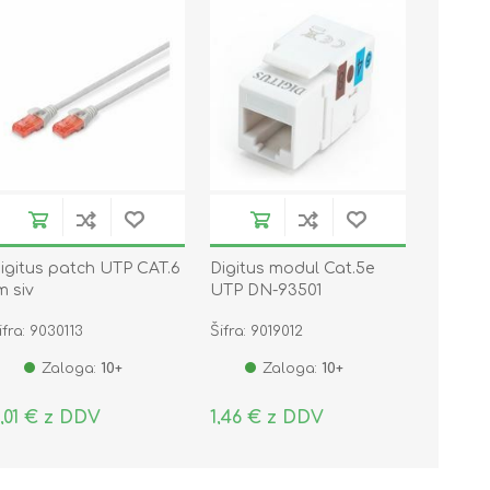
igitus patch UTP CAT.6
Digitus modul Cat.5e
m siv
UTP DN-93501
ifra: 9030113
Šifra: 9019012
Zaloga:
10+
Zaloga:
10+
,01 € z DDV
1,46 € z DDV