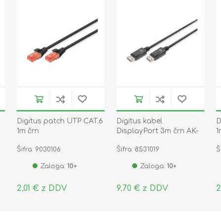
Digitus patch UTP CAT.6
Digitus kabel
D
1m črn
DisplayPort 3m črn AK-
1
340100-030-S
Šifra: 9030106
Šifra: 8531019
Š
Zaloga:
10+
Zaloga:
10+
2,01 € z DDV
9,70 € z DDV
2