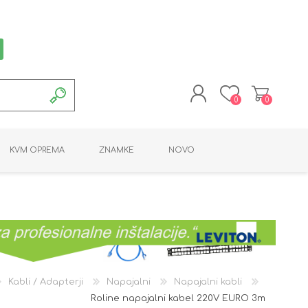
0
0
REGISTRACIJA
KVM OPREMA
ZNAMKE
NOVO
PRIJAVA
MONTAŽNA OPREMA
POTROŠNI MATERIAL
AKTIVNA OPREMA
LINE EXTENDER
PC OPREMA
ADAPTERJI
KARTICE / ČITALCI
BATERIJE / LED
PROGRAMSKA
NAPAJALNI
ORODJA
OPREMA
Kabli / Adapterji
Napajalni
Napajalni kabli
Roline napajalni kabel 220V EURO 3m