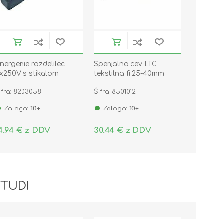
nergenie razdelilec
Spenjalna cev LTC
x250V s stikalom
tekstilna fi 25-40mm
renapetostna zaščita
črna 2m LTC5110
ifra: 8203058
Šifra: 8501012
,5m črn SPG5-C-15
Zaloga:
10+
Zaloga:
10+
4,94 € z DDV
30,44 € z DDV
 TUDI