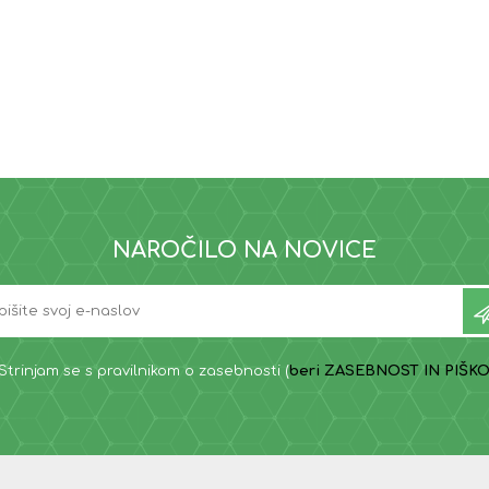
NAROČILO NA NOVICE
Strinjam se s pravilnikom o zasebnosti (
beri ZASEBNOST IN PIŠKO