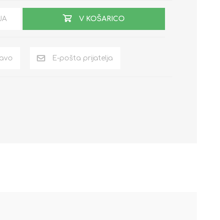
JA
V KOŠARICO