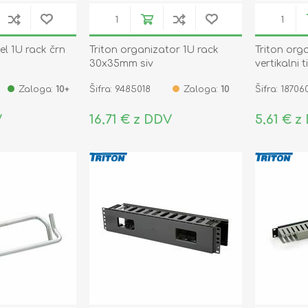
el 1U rack črn
Triton organizator 1U rack
Triton org
30x35mm siv
vertikalni t
Zaloga:
10+
Šifra: 9485018
Zaloga:
10
Šifra: 18706
V
16,71 € z DDV
5,61 € z