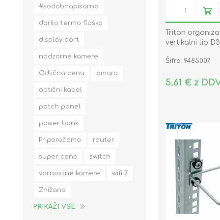
#sodobnapisarna
darilo termo flaška
Triton organiza
display port
vertikalni tip D3
nadzorne kamere
Šifra: 9485007
Odlična cena
omara
5,61 € z DD
optični kabel
patch panel
power bank
Priporočamo
router
super cena
switch
varnostne kamere
wifi 7
Znižano
PRIKAŽI VSE