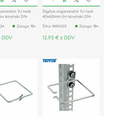
ganizator 1U rack
Digitus organizator 1U rack
v kovinski DN-
40x60mm črn kovinski DN-
97602
024
Zaloga:
10+
Šifra: 9485025
Zaloga:
10+
z DDV
12,93 € z DDV