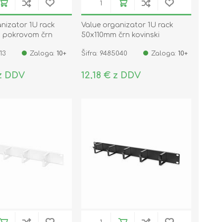
anizator 1U rack
Value organizator 1U rack
s pokrovom črn
50x110mm črn kovinski
13
Zaloga:
10+
Šifra: 9485040
Zaloga:
10+
 z DDV
12,18 € z DDV