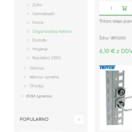
Zidni
Samostoječi
Triton slepi pan
Police
Organizatorji kablov
Šifra: 1895000
Dodatki
Hlajenje
6,10 € z DD
Razdelilci 220V
Vtičnice
Aktivna oprema
Orodja
KVM oprema
POPULARNO