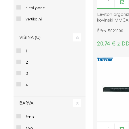
slepi panel
Leviton organi
vertikalni
kovinski MMC
Šifra: 5021000
VIŠINA (U)
20,74 € z D
1
2
3
4
BARVA
črna
siva