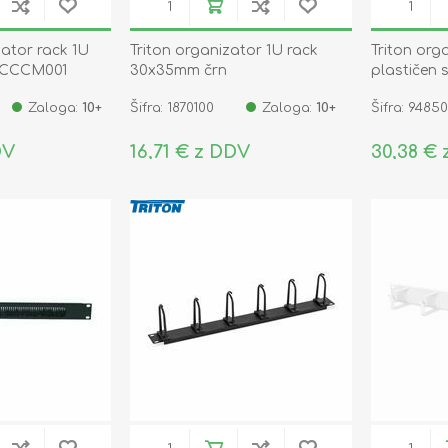
zator rack 1U
Triton organizator 1U rack
Triton org
ACCCM001
30x35mm črn
plastičen 
Zaloga:
10+
Šifra: 1870100
Zaloga:
10+
Šifra: 94850
DV
16,71 € z DDV
30,38 €