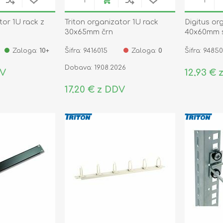
tor 1U rack z
Triton organizator 1U rack
Digitus or
30x65mm črn
40x60mm si
97601
Zaloga:
10+
Šifra: 9416015
Zaloga:
0
Šifra: 9485
Dobava: 19.08.2026
DV
12,93 € 
17,20 € z DDV