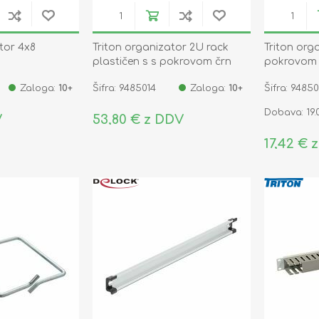
tor 4x8
Triton organizator 2U rack
Triton org
plastičen s s pokrovom črn
pokrovom 
črno/siv
Zaloga:
10+
Šifra: 9485014
Zaloga:
10+
Šifra: 9485
Dobava: 19.
V
53,80 € z DDV
17,42 € 