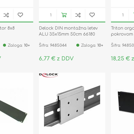
tor 8x8
Delock DIN montažna letev
Triton org
ALU 35x15mm 50cm 66180
pokrovom -
Zaloga:
10+
Šifra: 9485044
Zaloga:
10+
Šifra: 9485
V
6,77 € z DDV
18,25 € 