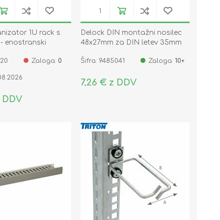
anizator 1U rack s
Delock DIN montažni nosilec
- enostranski
48x27mm za DIN letev 35mm
65991
020
Zaloga:
0
Šifra: 9485041
Zaloga:
10+
08.2026
7,26 € z DDV
z DDV