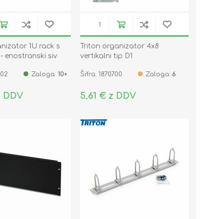
anizator 1U rack s
Triton organizator 4x8
 enostranski siv
vertikalni tip D1
002
Zaloga:
10+
Šifra: 1870700
Zaloga:
6
z DDV
5,61 € z DDV