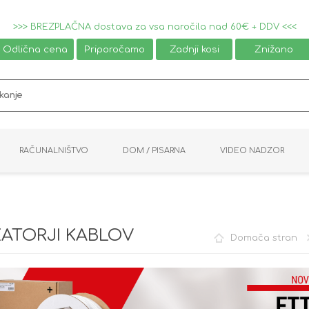
>>> BREZPLAČNA dostava za vsa naročila nad 60€ + DDV <<<
Odlična cena
Priporočamo
Zadnji kosi
Znižano
RAČUNALNIŠTVO
DOM / PISARNA
VIDEO NADZOR
MIŠKE / TIPKOVNICE
PAMETNI DOM
AVDIO / VIDEO
NAPAJALNIKI
KVM KABLI
KABINETI
PISARNIŠKA OPREMA
PRETVORNIKI
AV STIKALA
VTIČNICE
NALEPKE
GAMING
ATORJI KABLOV
Domača stran