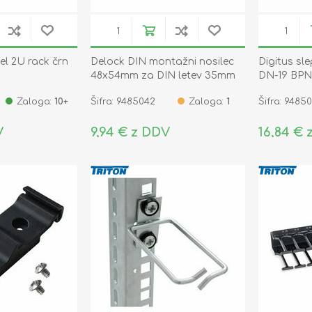
nel 2U rack črn
Delock DIN montažni nosilec
Digitus sl
48x54mm za DIN letev 35mm
DN-19 BPN
65992
Zaloga:
10+
Šifra: 9485042
Zaloga:
1
Šifra: 9485
V
9,94 € z DDV
16,84 € 