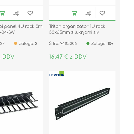
epi panel 4U rack črn
Triton organizator 1U rack
-04-SW
30x65mm z luknjami siv
027
Zaloga:
2
Šifra: 9485006
Zaloga:
10+
z DDV
16,47 € z DDV