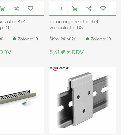
anizator 4x4
Triton organizator 4x4
ip D1
vertikalni tip D3
00
Zaloga:
10+
Šifra: 9416026
Zaloga:
10+
 DDV
5,61 € z DDV