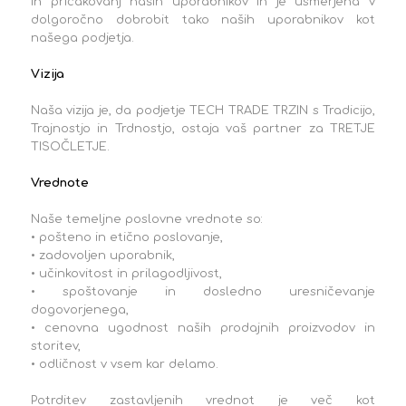
in pričakovanj naših uporabnikov in je usmerjena v
dolgoročno dobrobit tako naših uporabnikov kot
našega podjetja.
Vizija
Naša vizija je, da podjetje TECH TRADE TRZIN s Tradicijo,
Trajnostjo in Trdnostjo, ostaja vaš partner za TRETJE
TISOČLETJE.
Vrednote
Naše temeljne poslovne vrednote so:
• pošteno in etično poslovanje,
• zadovoljen uporabnik,
• učinkovitost in prilagodljivost,
• spoštovanje in dosledno uresničevanje
dogovorjenega,
• cenovna ugodnost naših prodajnih proizvodov in
storitev,
• odličnost v vsem kar delamo.
Potrditev zastavljenih vrednot je več kot