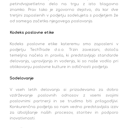
petindvajsetletno delo na trgu z isto blagovno
znamko. Prav tako je zgovorno dejstvo, da kar dve
tretjini zaposlenih v podjetju sodelujeta s podjetjem že
od samega začetka njegovega poslovanja.
Kodeks poslovne etike
Kodeks poslovne etike kateremu smo zaposleni v
podjetju TechTrade d.o.o. Trzin zavezani, določa
temeljna načela in pravila, ki predstavljajo standarde
delovanja, upravljanja in vodenja, ki so naše vodilo pri
oblikovanju poslovne kulture in odličnosti podjetja.
Sodelovanje
V vseh letih delovanja si prizadevamo za dobro
vzdrževanje poslovnih odnosov z vsemi svojimi
poslovnimi partnerji in se trudimo biti prilagodljivi.
Konkurenčna podjetja so nam vedno predstavljala izziv
za izboljšanje naših procesov, storitev in podporo
inovativnosti.