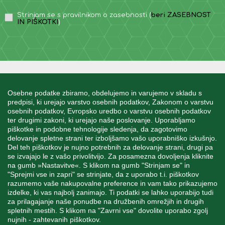
Strinjam se s pravilnikom o zasebnosti (
beri ZASEBNOST
IN PIŠKOTKI
)
INFORMACIJE
Osebne podatke zbiramo, obdelujemo in varujemo v skladu s
predpisi, ki urejajo varstvo osebnih podatkov, Zakonom o varstvu
osebnih podatkov, Evropsko uredbo o varstvu osebnih podatkov
MOJ RAČUN
ter drugimi zakoni, ki urejajo naše poslovanje. Uporabljamo
piškotke in podobne tehnologije sledenja, da zagotovimo
delovanje spletne strani ter izboljšamo vašo uporabniško izkušnjo.
STORITEV ZA STRANKE
Del teh piškotkov je nujno potrebnih za delovanje strani, drugi pa
se izvajajo le z vašo privolitvijo. Za posamezna dovoljenja kliknite
na gumb »Nastavitve«. S klikom na gumb "Strinjam se" in
"Sprejmi vse in zapri" se strinjate, da z uporabo t.i. piškotkov
SPREMLJAJTE NAS
razumemo vaše nakupovalne preference in vam tako prikazujemo
izdelke, ki vas najbolj zanimajo. Ti podatki se lahko uporabijo tudi
za prilagajanje naše ponudbe na družbenih omrežjih in drugih
spletnih mestih. S klikom na "Zavrni vse" dovolite uporabo zgolj
nujnih - zahtevanih piškotkov.