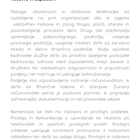
Naloge, obveznosti in dolžnosti direktorjev so
razdeljene na prvi organizacijski del, ki zajema
uskladitev nabave in zalog blaga, plačil, izterjav in
posodabljanje procesov dela. Drugi del predstavlja
spremljanje zakonodajnega področja, urejanje
pravnega področja, uvajanje novitet, skrb za servisno
mrežo in delno finančno področje. Vodja splošne
kadrovske službe skrbi za pravilno izpeljane postopke
kadrovanja, odnose med zaposlenimi, krepi zavest o
družbeni ter medsebojni odgovornosti in pripadnosti
podjetju ter načrtuje in usklajuje izobraževanja.
Podjetje ima vzpostavljeno notranje računovodstvo, ki
skrbi za finančne tokove in izterjave. Zunanji
računovodski servis je poslovni partner, ki pripravlja
zahtevnejšo dokumentacijo in računovodske izkaze.
Komerciala se deli na nabavni in prodajni oddelek.
Prodaja in komunikacija z uporabniki se realizira po
telefonskih in spletnih prodajnih poteh. Prodajni
oddelek usklajuje sortiment proizvodov z nabavnim
oddelkom ter skrbi za izdajo blaga. Prodajni in nabavni