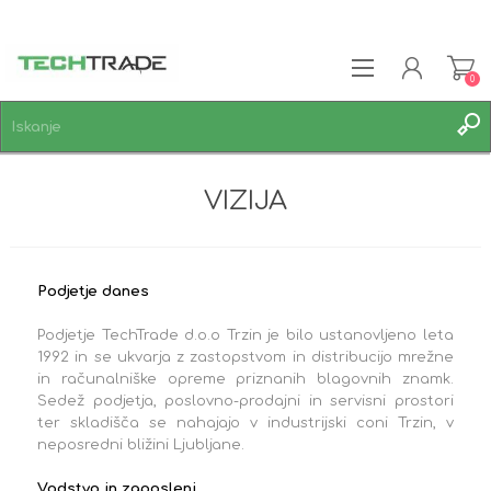
0
REGISTRACIJA
VIZIJA
PRIJAVA
SEZNAM ŽELJA
0
Podjetje danes
Podjetje TechTrade d.o.o Trzin je bilo ustanovljeno leta
1992 in se ukvarja z zastopstvom in distribucijo mrežne
in računalniške opreme priznanih blagovnih znamk.
Sedež podjetja, poslovno-prodajni in servisni prostori
ter skladišča se nahajajo v industrijski coni Trzin, v
neposredni bližini Ljubljane.
Vodstvo in zaposleni