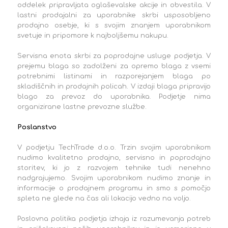
oddelek pripravljata oglaševalske akcije in obvestila. V
lastni prodajalni za uporabnike skrbi usposobljeno
prodajno osebje, ki s svojim znanjem uporabnikom
svetuje in pripomore k najboljšemu nakupu.
Servisna enota skrbi za poprodajne usluge podjetja. V
prejemu blaga so zadolženi za opremo blaga z vsemi
potrebnimi listinami in razporejanjem blaga po
skladiščnih in prodajnih policah. V izdaji blaga pripravijo
blago za prevoz do uporabnika. Podjetje nima
organizirane lastne prevozne službe.
Poslanstvo
V podjetju TechTrade d.o.o. Trzin svojim uporabnikom
nudimo kvalitetno prodajno, servisno in poprodajno
storitev, ki jo z razvojem tehnike tudi nenehno
nadgrajujemo. Svojim uporabnikom nudimo znanje in
informacije o prodajnem programu in smo s pomočjo
spleta ne glede na čas ali lokacijo vedno na voljo.
Poslovna politika podjetja izhaja iz razumevanja potreb