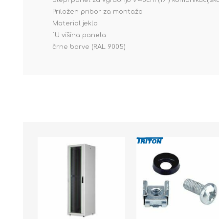
Slepi panel za vgradnjo v 48cm (19") komunikacijs
Priložen pribor za montažo
Material jeklo
1U višina panela
črne barve (RAL 9005)