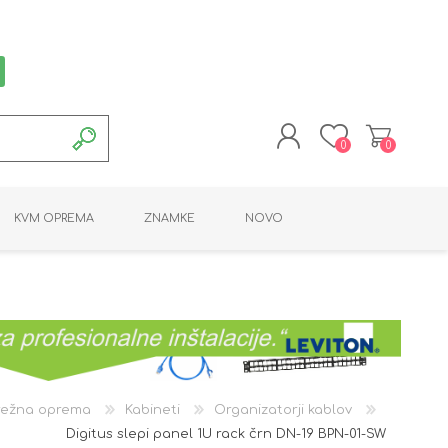
0
0
REGISTRACIJA
KVM OPREMA
ZNAMKE
NOVO
PRIJAVA
MONTAŽNA OPREMA
POTROŠNI MATERIAL
AKTIVNA OPREMA
LINE EXTENDER
PC OPREMA
ADAPTERJI
KARTICE / ČITALCI
BATERIJE / LED
PROGRAMSKA
NAPAJALNI
ORODJA
OPREMA
ežna oprema
Kabineti
Organizatorji kablov
Digitus slepi panel 1U rack črn DN-19 BPN-01-SW