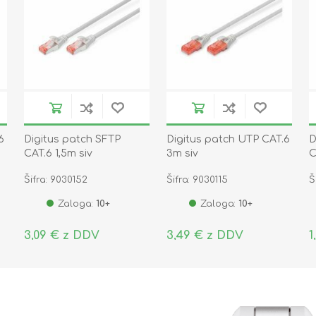
6
Digitus patch SFTP
Digitus patch UTP CAT.6
D
CAT.6 1,5m siv
3m siv
C
Šifra: 9030152
Šifra: 9030115
Š
Zaloga:
10+
Zaloga:
10+
3,09 € z DDV
3,49 € z DDV
1