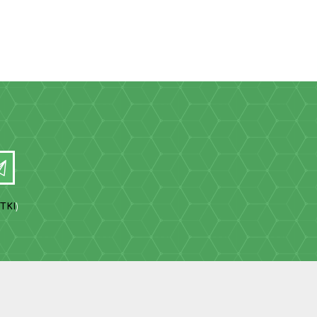
TKI
)