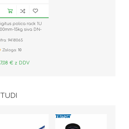
igitus polica rack 1U
00mm-15kg siva DN-
7614
ifra: 9418065
Zaloga:
10
7,08 € z DDV
 TUDI