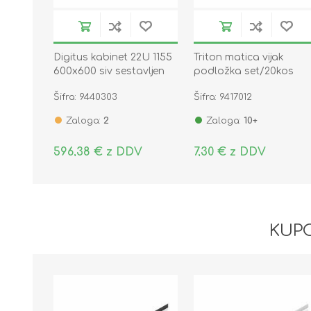
Digitus kabinet 22U 1155
Triton matica vijak
600x600 siv sestavljen
podložka set/20kos
DN-19 22U-6/6-D
Šifra: 9440303
Šifra: 9417012
Zaloga:
2
Zaloga:
10+
596,38 € z DDV
7,30 € z DDV
KUPC