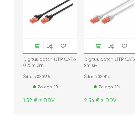
Digitus patch UTP CAT.6
Digitus patch UTP CAT.
0,25m črn
2m siv
Šifra: 9030165
Šifra: 9030114
Zaloga:
10+
Zaloga:
10+
1,52 € z DDV
2,56 € z DDV