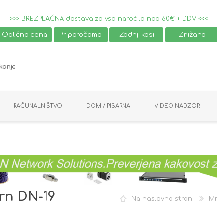
>>> BREZPLAČNA dostava za vsa naročila nad 60€ + DDV <<<
Odlična cena
Priporočamo
Zadnji kosi
Znižano
RAČUNALNIŠTVO
DOM / PISARNA
VIDEO NADZOR
MIŠKE / TIPKOVNICE
PAMETNI DOM
AVDIO / VIDEO
NAPAJALNIKI
KVM KABLI
KABINETI
PISARNIŠKA OPREMA
PRETVORNIKI
AV STIKALA
VTIČNICE
NALEPKE
GAMING
črn DN-19
Na naslovno stran
Mr