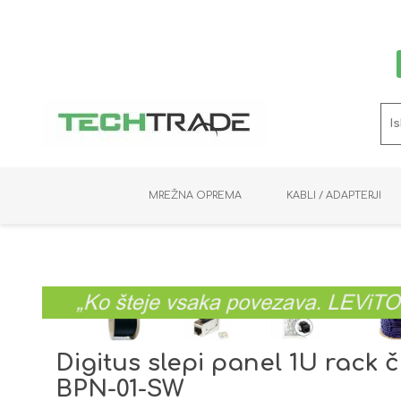
MREŽNA OPREMA
KABLI / ADAPTERJI
RAČUNALNIŠKI VIDEO
PRENOSNIKI / MINI PC
NADZORNE KAMERE
MNOŽILNIKI
NOSILCI
BAKER
SHRANJEVANJE
KVM STIKALA
PODATKOVNI
SNEMALNIKI
NAPAJANJE
OPTIKA
KABLI
Digitus slepi panel 1U rack 
BPN-01-SW