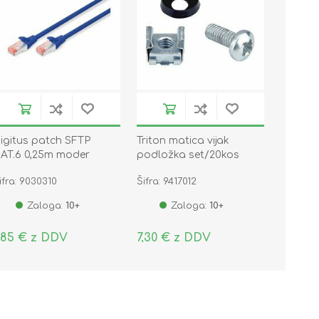
igitus patch SFTP
Triton matica vijak
AT.6 0,25m moder
podložka set/20kos
ifra: 9030310
Šifra: 9417012
Zaloga:
10+
Zaloga:
10+
,85 € z DDV
7,30 € z DDV