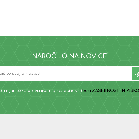
NAROČILO NA NOVICE
Strinjam se s pravilnikom o zasebnosti (
beri ZASEBNOST IN PIŠKO