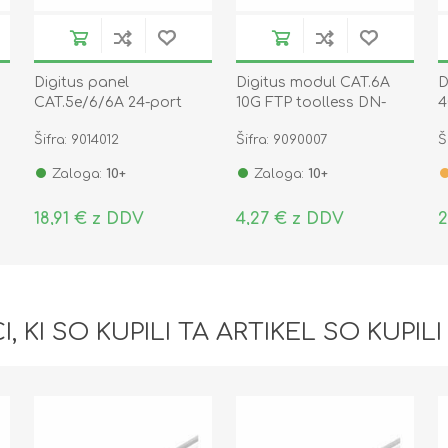
Digitus panel
Digitus modul CAT.6A
D
CAT.5e/6/6A 24-port
10G FTP toolless DN-
4
modularen DN-91411
93615
9
Šifra: 9014012
Šifra: 9090007
Š
Zaloga:
10+
Zaloga:
10+
18,91 € z DDV
4,27 € z DDV
2
I, KI SO KUPILI TA ARTIKEL SO KUPILI