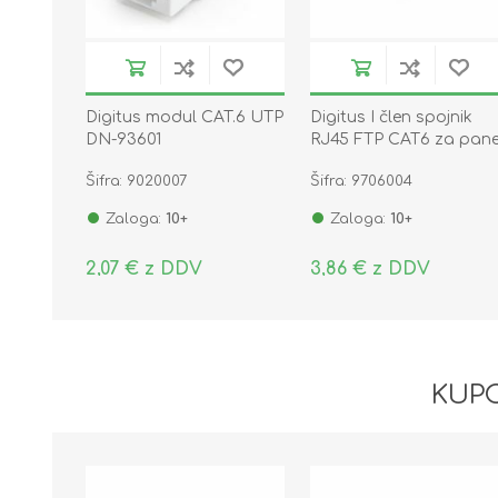
Digitus modul CAT.6 UTP
Digitus I člen spojnik
DN-93601
RJ45 FTP CAT6 za pane
DN-93613-1
Šifra: 9020007
Šifra: 9706004
Zaloga:
10+
Zaloga:
10+
2,07 € z DDV
3,86 € z DDV
KUPC