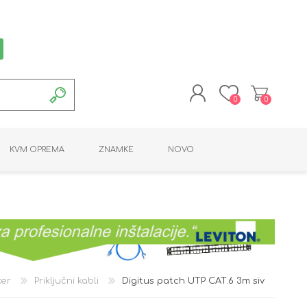
0
0
REGISTRACIJA
KVM OPREMA
ZNAMKE
NOVO
PRIJAVA
MONTAŽNA OPREMA
POTROŠNI MATERIAL
AKTIVNA OPREMA
LINE EXTENDER
PC OPREMA
ADAPTERJI
KARTICE / ČITALCI
BATERIJE / LED
PROGRAMSKA
NAPAJALNI
ORODJA
OPREMA
ker
Priključni kabli
Digitus patch UTP CAT.6 3m siv