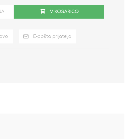
JA
V KOŠARICO