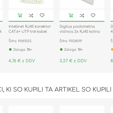
Intellinet RJ45 konektor
Digitus podometna
D
l
CAT.6+ UTP trdi kabel
vtičnica 2x RJ45 kotna
4
pak/10 790604
80x80 DN-93801-1
Šifra: 9081025
Šifra: 9028019
Š
Zaloga:
10+
Zaloga:
10+
4,76 € z DDV
3,27 € z DDV
8
I, KI SO KUPILI TA ARTIKEL SO KUPILI