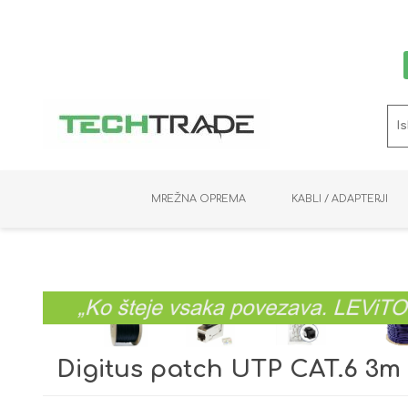
MREŽNA OPREMA
KABLI / ADAPTERJI
RAČUNALNIŠKI VIDEO
PRENOSNIKI / MINI PC
NADZORNE KAMERE
MNOŽILNIKI
NOSILCI
BAKER
SHRANJEVANJE
KVM STIKALA
PODATKOVNI
SNEMALNIKI
NAPAJANJE
OPTIKA
KABLI
Digitus patch UTP CAT.6 3m 