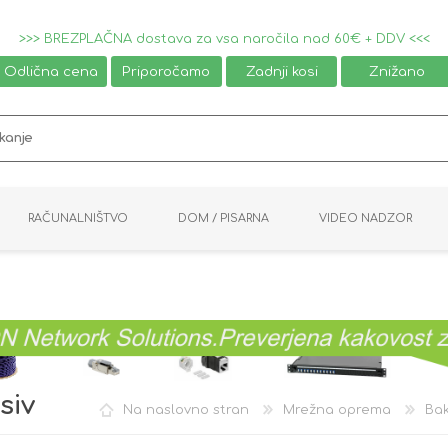
>>> BREZPLAČNA dostava za vsa naročila nad 60€ + DDV <<<
Odlična cena
Priporočamo
Zadnji kosi
Znižano
RAČUNALNIŠTVO
DOM / PISARNA
VIDEO NADZOR
MIŠKE / TIPKOVNICE
PAMETNI DOM
AVDIO / VIDEO
NAPAJALNIKI
KVM KABLI
KABINETI
PISARNIŠKA OPREMA
PRETVORNIKI
AV STIKALA
VTIČNICE
NALEPKE
GAMING
siv
Na naslovno stran
Mrežna oprema
Ba