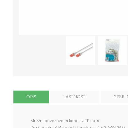
OPIS
LASTNOSTI
GPSR 
Mrežni povezovalni kabel, UTP cat6
2x specialni RJ45 moški konektor, : 4 x 2 AWG 26/7