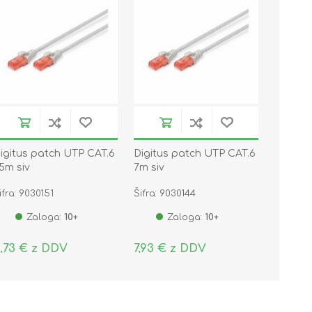
igitus patch UTP CAT.6
Digitus patch UTP CAT.6
,5m siv
7m siv
ifra: 9030151
Šifra: 9030144
Zaloga:
10+
Zaloga:
10+
,73 € z DDV
7,93 € z DDV