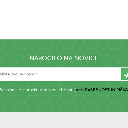
NAROČILO NA NOVICE
Strinjam se s pravilnikom o zasebnosti (
beri ZASEBNOST IN PIŠKO