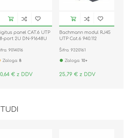
igitus panel CAT.6 UTP
Bachmann modul RJ45
8-port 2U DN-91648U
UTP Cat.6 940.112
ifra: 9014016
Šifra: 9320161
Zaloga:
8
Zaloga:
10+
0,64 € z DDV
25,79 € z DDV
 TUDI