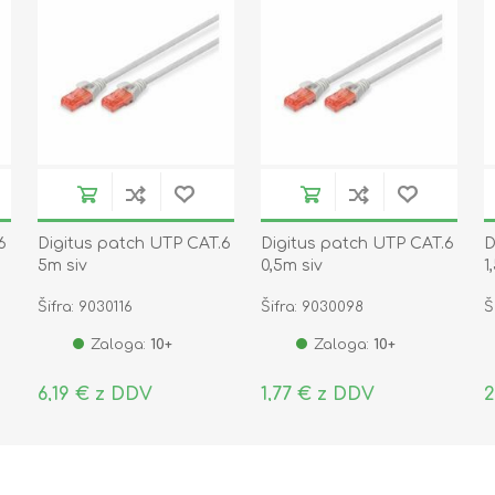
6
Digitus patch UTP CAT.6
Digitus patch UTP CAT.6
D
5m siv
0,5m siv
1
Šifra: 9030116
Šifra: 9030098
Š
Zaloga:
10+
Zaloga:
10+
6,19 € z DDV
1,77 € z DDV
2