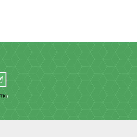
TKI
)