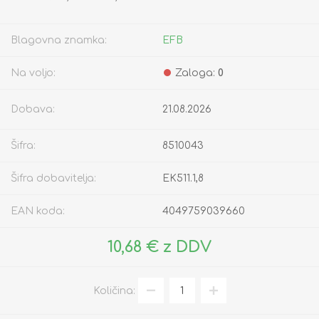
Blagovna znamka:
EFB
Na voljo:
Zaloga:
0
Dobava:
21.08.2026
Šifra:
8510043
Šifra dobavitelja:
EK511.1,8
EAN koda:
4049759039660
10,68 € z DDV
Količina: