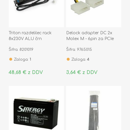
Triton razdelilec rack
Delock adapter DC 2x
8x230V ALU črn
Molex M - 6pin za PCIe
grafične kart. 0,15m 82315
Šifra: 8201019
Šifra: 9765015
Zaloga:
1
Zaloga:
4
48,68 € z DDV
3,64 € z DDV