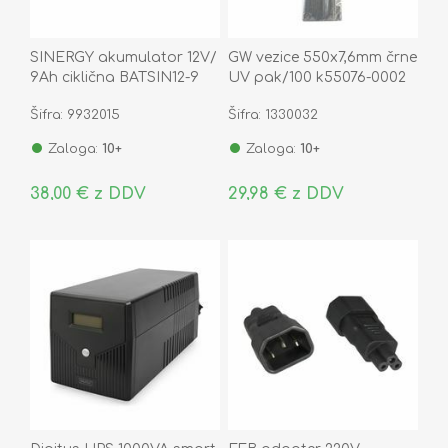
SINERGY akumulator 12V/
GW vezice 550x7,6mm črne
9Ah ciklična BATSIN12-9
UV pak/100 k55076-0002
Šifra: 9932015
Šifra: 1330032
Zaloga:
10+
Zaloga:
10+
38,00 € z DDV
29,98 € z DDV