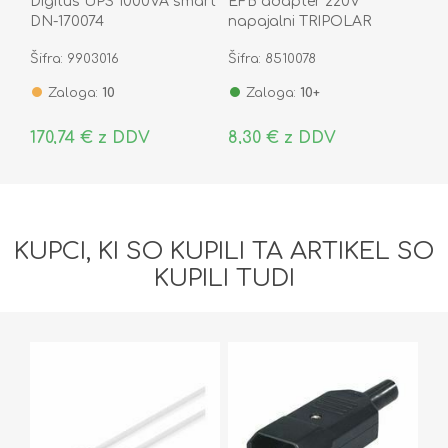
Digitus UPS 1000VA smart
EFB adapter 220V
DN-170074
napajalni TRIPOLAR
EURO C5-C14
Šifra: 9903016
Šifra: 8510078
Zaloga:
10
Zaloga:
10+
170,74 € z DDV
8,30 € z DDV
KUPCI, KI SO KUPILI TA ARTIKEL SO
KUPILI TUDI