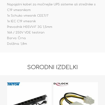
Napajalni kabel za močnejše UPS sisteme ali strežnike s
C19 vmesnikom
1x Schuko vmesnik CEE7/7
1x IEC C19 vmesnik
Prevodnik H05VV-F 3G 1,5mm
16A / 250V VDE testiran
Barva: Črna
Dolžina: 1,8m
SORODNI IZDELKI