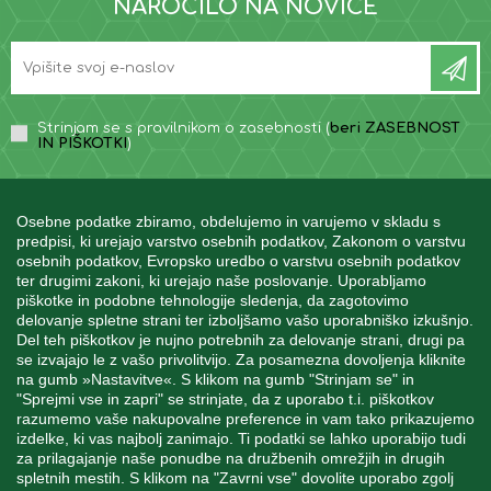
NAROČILO NA NOVICE
Strinjam se s pravilnikom o zasebnosti (
beri ZASEBNOST
IN PIŠKOTKI
)
Osebne podatke zbiramo, obdelujemo in varujemo v skladu s
predpisi, ki urejajo varstvo osebnih podatkov, Zakonom o varstvu
osebnih podatkov, Evropsko uredbo o varstvu osebnih podatkov
INFORMACIJE
ter drugimi zakoni, ki urejajo naše poslovanje. Uporabljamo
piškotke in podobne tehnologije sledenja, da zagotovimo
delovanje spletne strani ter izboljšamo vašo uporabniško izkušnjo.
Del teh piškotkov je nujno potrebnih za delovanje strani, drugi pa
MOJ RAČUN
se izvajajo le z vašo privolitvijo. Za posamezna dovoljenja kliknite
na gumb »Nastavitve«. S klikom na gumb "Strinjam se" in
"Sprejmi vse in zapri" se strinjate, da z uporabo t.i. piškotkov
STORITEV ZA STRANKE
razumemo vaše nakupovalne preference in vam tako prikazujemo
izdelke, ki vas najbolj zanimajo. Ti podatki se lahko uporabijo tudi
za prilagajanje naše ponudbe na družbenih omrežjih in drugih
spletnih mestih. S klikom na "Zavrni vse" dovolite uporabo zgolj
SPREMLJAJTE NAS