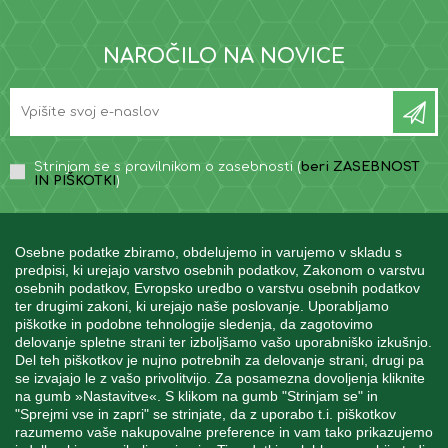
NAROČILO NA NOVICE
Strinjam se s pravilnikom o zasebnosti (
beri ZASEBNOST
IN PIŠKOTKI
)
Osebne podatke zbiramo, obdelujemo in varujemo v skladu s
predpisi, ki urejajo varstvo osebnih podatkov, Zakonom o varstvu
osebnih podatkov, Evropsko uredbo o varstvu osebnih podatkov
INFORMACIJE
ter drugimi zakoni, ki urejajo naše poslovanje. Uporabljamo
piškotke in podobne tehnologije sledenja, da zagotovimo
delovanje spletne strani ter izboljšamo vašo uporabniško izkušnjo.
Del teh piškotkov je nujno potrebnih za delovanje strani, drugi pa
MOJ RAČUN
se izvajajo le z vašo privolitvijo. Za posamezna dovoljenja kliknite
na gumb »Nastavitve«. S klikom na gumb "Strinjam se" in
"Sprejmi vse in zapri" se strinjate, da z uporabo t.i. piškotkov
STORITEV ZA STRANKE
razumemo vaše nakupovalne preference in vam tako prikazujemo