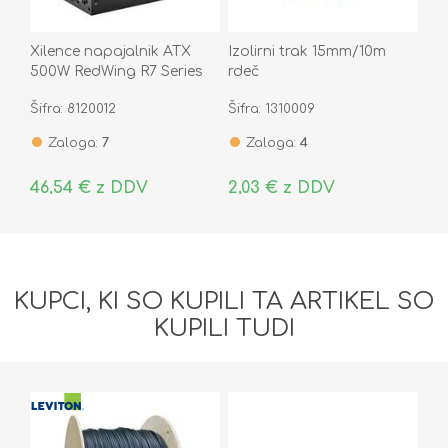
Xilence napajalnik ATX
Izolirni trak 15mm/10m
500W RedWing R7 Series
rdeč
XN052
Šifra: 8120012
Šifra: 1310009
Zaloga:
7
Zaloga:
4
46,54 € z DDV
2,03 € z DDV
KUPCI, KI SO KUPILI TA ARTIKEL SO
KUPILI TUDI