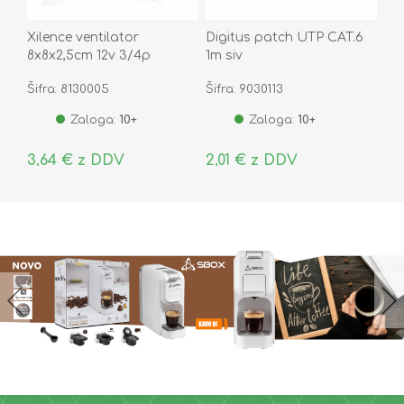
Xilence ventilator
Digitus patch UTP CAT.6
8x8x2,5cm 12v 3/4p
1m siv
RedWing XF037
Šifra: 8130005
Šifra: 9030113
Zaloga:
10+
Zaloga:
10+
3,64 € z DDV
2,01 € z DDV