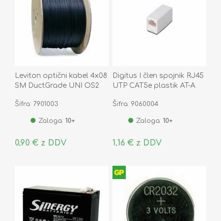
Leviton optični kabel 4x08
Digitus I člen spojnik RJ45
SM DuctGrade UNI OS2
UTP CAT5e plastik AT-A
Eca
8/8
Šifra: 7901003
Šifra: 9060004
Zaloga:
10+
Zaloga:
10+
0,90 € z DDV
1,16 € z DDV