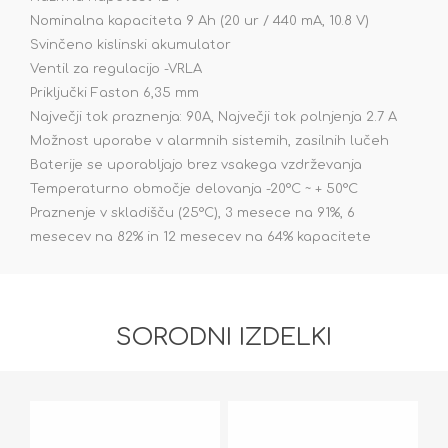
Nominalna kapaciteta 9 Ah (20 ur / 440 mA, 10.8 V)
Svinčeno kislinski akumulator
Ventil za regulacijo -VRLA
Priključki Faston 6,35 mm
Največji tok praznenja: 90A, Največji tok polnjenja 2.7 A
Možnost uporabe v alarmnih sistemih, zasilnih lučeh
Baterije se uporabljajo brez vsakega vzdrževanja
Temperaturno območje delovanja -20°C ~ + 50°C
Praznenje v skladišču (25°C), 3 mesece na 91%, 6
mesecev na 82% in 12 mesecev na 64% kapacitete
SORODNI IZDELKI