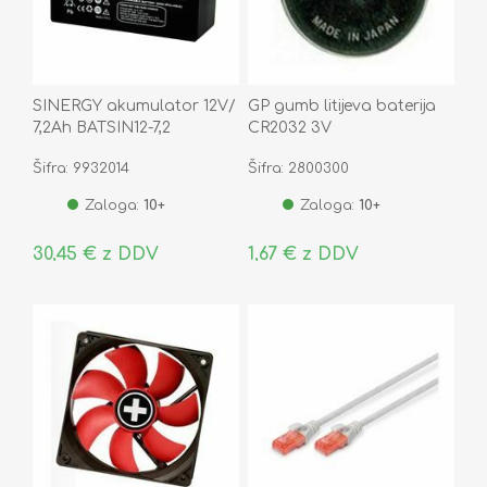
SINERGY akumulator 12V/
GP gumb litijeva baterija
7,2Ah BATSIN12-7,2
CR2032 3V
Šifra: 9932014
Šifra: 2800300
Zaloga:
10+
Zaloga:
10+
30,45 € z DDV
1,67 € z DDV