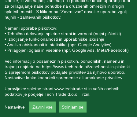
izdelke, ki vas najbolj zanimajo. Ti podatki se lahko uporabijo tudi
za prilagajanje naše ponudbe na družbenih omrežjih in drugih
spletnih mestih. S klikom na "Zavrni vse" dovolite uporabo zgolj
SPREMLJAJTE NAS
nujnih - zahtevanih piškotkov.
Nameni uporabe piškotkov:
• Tehnično delovanje spletne strani in varnost (nujni piškotki)
• Izboljšanje funkcionalnosti in uporabniške izkušnje
• Analiza obiskanosti in statistika (npr. Google Analytics)
Blatnica 8, 1236 Trzin
• Prilagojeni oglasi in vsebine (npr. Google Ads, Meta/Facebook)
+386 1 562 21 11
Več informacij o posameznih piškotkih, ponudnikih, namenu in
trajanju najdete na
https://www.techtrade.si/zasebnost-in-piskotki
S sprejemom piškotkov podajate privolitev za njihovo uporabo.
Nastavitve lahko kadarkoli spremenite ali umaknete privolitev.
Upravljalec spletne strani
www.techtrade.si
in vaših osebnih
podatkov je podjetje Tech Trade d.o.o. Trzin.
V podjetju TechTrade Trzin si prizadevamo objavljati
Nastavitve
Zavrni vse
Strinjam se
pravilne in verodostojne podatke. V kolikor na naši
spletni strani zasledite napačne oziroma neustrezne
podatke ali slike, vas prosimo, da nam to sporočite na
info@techtrade.si. Avtorske pravice © 1992-2026
TechTrade d.o.o. Trzin. Vse pravice pridržane.