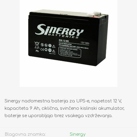
Sinergy nadomestna baterija za UPS-e, napetost 12 V,
kapaciteta 9 Ah, ciklična, svinčeno kislinski akumulator,
baterije se uporabljajo brez vsakega vzdrževanja.
Blagovna znamka:
Sinergy