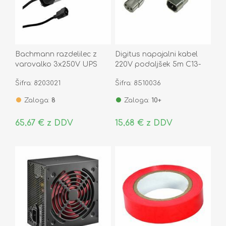
Bachmann razdelilec z
Digitus napajalni kabel
varovalko 3x250V UPS
220V podaljšek 5m C13-
330.300
C14
Šifra: 8203021
Šifra: 8510036
Zaloga:
8
Zaloga:
10+
65,67 € z DDV
15,68 € z DDV