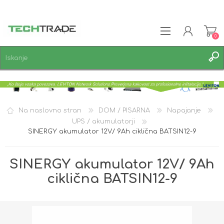
0
REGISTRACIJA
PRIJAVA
SEZNAM ŽELJA
0
Na naslovno stran
DOM / PISARNA
Napajanje
UPS / akumulatorji
SINERGY akumulator 12V/ 9Ah ciklična BATSIN12-9
SINERGY akumulator 12V/ 9Ah
ciklična BATSIN12-9