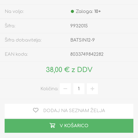
Na voljo:
Zaloga:
10+
Šifra:
9932015
Šifra dobavitelja:
BATSIN12-9
EAN koda:
8033749842282
38,00 € z DDV
Količina:
DODAJ NA SEZNAM ŽELJA
V KOŠARICO