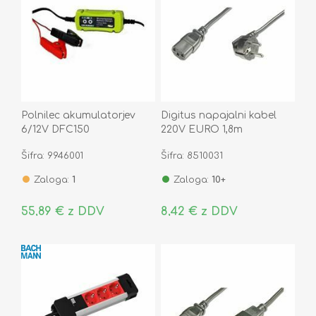
Polnilec akumulatorjev
Digitus napajalni kabel
6/12V DFC150
220V EURO 1,8m
mikroprocesorski 2-65 Ah
Šifra: 9946001
Šifra: 8510031
Zaloga:
1
Zaloga:
10+
55,89 € z DDV
8,42 € z DDV