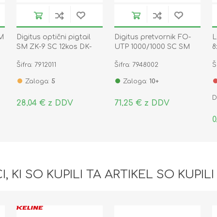
SM
Digitus optični pigtail
Digitus pretvornik FO-
L
SM ZK-9 SC 12kos DK-
UTP 1000/1000 SC SM
8
29221-02
DN-82121-1
O
Šifra: 7912011
Šifra: 7948002
Š
Zaloga:
5
Zaloga:
10+
D
28,04 € z DDV
71,25 € z DDV
0
I, KI SO KUPILI TA ARTIKEL SO KUPILI