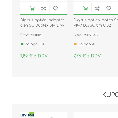
Digitus optični adapter I
Digitus optični patch 
člen SC Duplex SM DN-
PK-9 LC/SC 3m OS2
96003-1
Šifra: 7801012
Šifra: 7909045
Zaloga:
10+
Zaloga:
4
1,89 € z DDV
7,75 € z DDV
KUPC