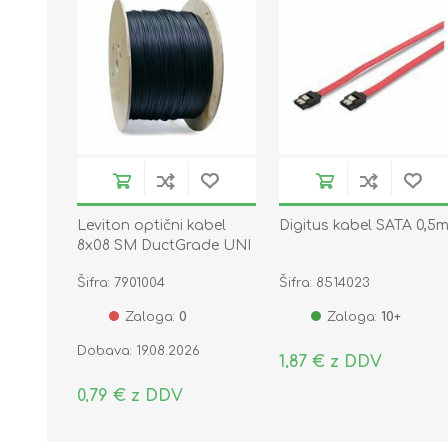
Leviton optični kabel
Digitus kabel SATA 0,5
8x08 SM DuctGrade UNI
OS2 Eca
Šifra: 7901004
Šifra: 8514023
Zaloga:
0
Zaloga:
10+
Dobava: 19.08.2026
1,87 € z DDV
0,79 € z DDV