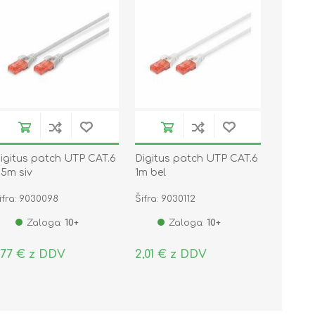
igitus patch UTP CAT.6
Digitus patch UTP CAT.6
,5m siv
1m bel
ifra: 9030098
Šifra: 9030112
Zaloga:
10+
Zaloga:
10+
,77 € z DDV
2,01 € z DDV