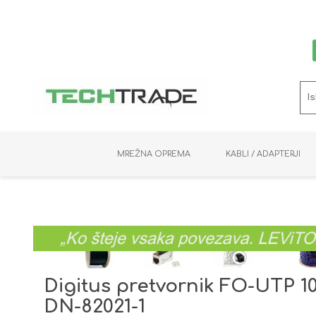
MREŽNA OPREMA
KABLI / ADAPTERJI
RAČUNALNIŠKI VIDEO
PRENOSNIKI / MINI PC
NADZORNE KAMERE
MNOŽILNIKI
NOSILCI
BAKER
SHRANJEVANJE
KVM STIKALA
PODATKOVNI
SNEMALNIKI
NAPAJANJE
OPTIKA
KABLI
Digitus pretvornik FO-UTP 1
DN-82021-1