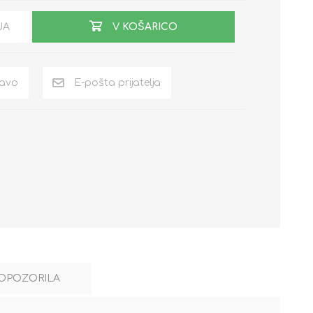
JA
V KOŠARICO
OPOZORILA