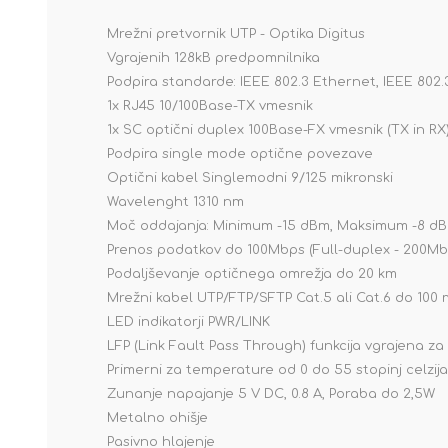
Mrežni pretvornik UTP - Optika Digitus
Vgrajenih 128kB predpomnilnika
Podpira standarde: IEEE 802.3 Ethernet, IEEE 802
1x RJ45 10/100Base-TX vmesnik
1x SC optični duplex 100Base-FX vmesnik (TX in RX
Podpira single mode optične povezave
Optični kabel Singlemodni 9/125 mikronski
Wavelenght 1310 nm
Moč oddajanja: Minimum -15 dBm, Maksimum -8 d
Prenos podatkov do 100Mbps (Full-duplex - 200Mb
Podaljševanje optičnega omrežja do 20 km
Mrežni kabel UTP/FTP/SFTP Cat.5 ali Cat.6 do 100
LED indikatorji PWR/LINK
LFP (Link Fault Pass Through) funkcija vgrajena za
Primerni za temperature od 0 do 55 stopinj celzija
Zunanje napajanje 5 V DC, 0.8 A, Poraba do 2,5W
Metalno ohišje
Pasivno hlajenje