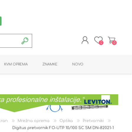
0
0
REGISTRACIJA
KVM OPREMA
ZNAMKE
NOVO
PRIJAVA
MONTAŽNA OPREMA
POTROŠNI MATERIAL
AKTIVNA OPREMA
LINE EXTENDER
PC OPREMA
ADAPTERJI
KARTICE / ČITALCI
BATERIJE / LED
PROGRAMSKA
NAPAJALNI
ORODJA
OPREMA
tran
Mrežna oprema
Optika
Pretvorniki
Digitus pretvornik FO-UTP 10/100 SC SM DN-82021-1