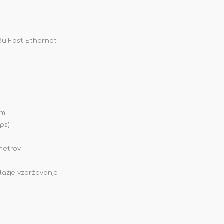
.3u Fast Ethernet
)
Bm
ps)
 metrov
 lažje vzdrževanje