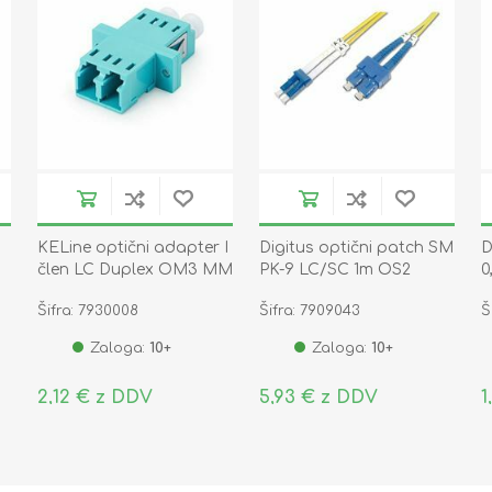
m
KELine optični adapter I
Digitus optični patch SM
D
člen LC Duplex OM3 MM
PK-9 LC/SC 1m OS2
0
Šifra: 7930008
Šifra: 7909043
Š
Zaloga:
10+
Zaloga:
10+
2,12 € z DDV
5,93 € z DDV
1