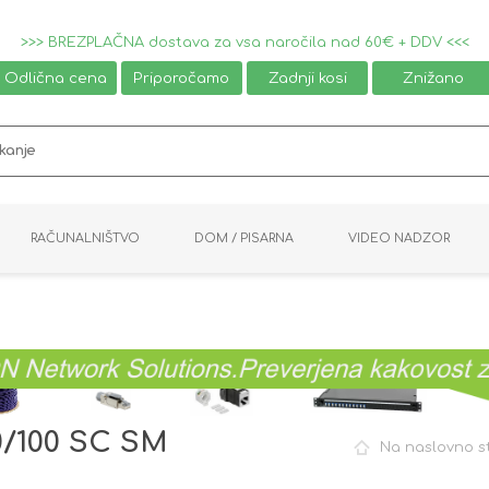
>>> BREZPLAČNA dostava za vsa naročila nad 60€ + DDV <<<
Odlična cena
Priporočamo
Zadnji kosi
Znižano
RAČUNALNIŠTVO
DOM / PISARNA
VIDEO NADZOR
MIŠKE / TIPKOVNICE
PAMETNI DOM
AVDIO / VIDEO
NAPAJALNIKI
KVM KABLI
KABINETI
PISARNIŠKA OPREMA
PRETVORNIKI
AV STIKALA
VTIČNICE
NALEPKE
GAMING
0/100 SC SM
Na naslovno s