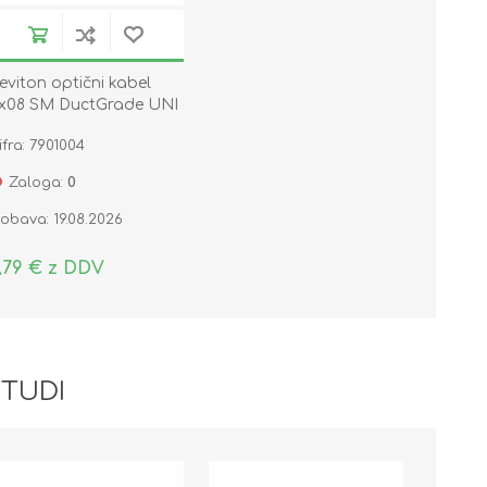
eviton optični kabel
x08 SM DuctGrade UNI
S2 Eca
ifra: 7901004
Zaloga:
0
obava: 19.08.2026
,79 € z DDV
 TUDI