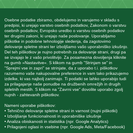
Osebne podatke zbiramo, obdelujemo in varujemo v skladu s
predpisi, ki urejajo varstvo osebnih podatkov, Zakonom o varstvu
osebnih podatkov, Evropsko uredbo o varstvu osebnih podatkov
INFORMACIJE
ter drugimi zakoni, ki urejajo naše poslovanje. Uporabljamo
piškotke in podobne tehnologije sledenja, da zagotovimo
delovanje spletne strani ter izboljšamo vašo uporabniško izkušnjo.
Del teh piškotkov je nujno potrebnih za delovanje strani, drugi pa
MOJ RAČUN
se izvajajo le z vašo privolitvijo. Za posamezna dovoljenja kliknite
na gumb »Nastavitve«. S klikom na gumb "Strinjam se" in
"Sprejmi vse in zapri" se strinjate, da z uporabo t.i. piškotkov
STORITEV ZA STRANKE
razumemo vaše nakupovalne preference in vam tako prikazujemo
izdelke, ki vas najbolj zanimajo. Ti podatki se lahko uporabijo tudi
za prilagajanje naše ponudbe na družbenih omrežjih in drugih
spletnih mestih. S klikom na "Zavrni vse" dovolite uporabo zgolj
SPREMLJAJTE NAS
nujnih - zahtevanih piškotkov.
Nameni uporabe piškotkov:
• Tehnično delovanje spletne strani in varnost (nujni piškotki)
• Izboljšanje funkcionalnosti in uporabniške izkušnje
• Analiza obiskanosti in statistika (npr. Google Analytics)
Blatnica 8, 1236 Trzin
• Prilagojeni oglasi in vsebine (npr. Google Ads, Meta/Facebook)
+386 1 562 21 11