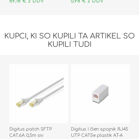
89,18 € z DDV
0,98 € z DDV
KUPCI, KI SO KUPILI TA ARTIKEL SO
KUPILI TUDI
Digitus patch SFTP
Digitus I člen spojnik RJ45
CAT.6A 0,5m siv
UTP CAT5e plastik AT-A