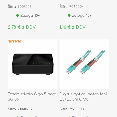
8/8
Šifra: 9007006
Šifra: 9060004
Zaloga:
10+
Zaloga:
10+
2,78 € z DDV
1,16 € z DDV
Tenda stikalo Giga 5-port
Digitus optični patch MM
SG105
LC/LC 3m OM3
Šifra: 9104055
Šifra: 7950003