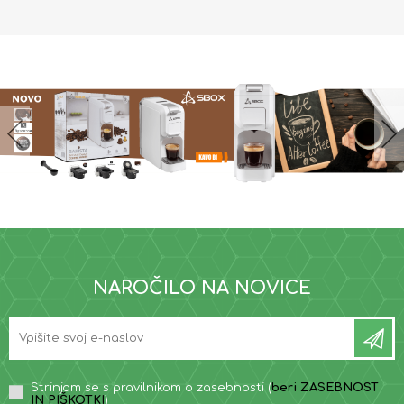
NAROČILO NA NOVICE
Strinjam se s pravilnikom o zasebnosti (
beri ZASEBNOST
IN PIŠKOTKI
)