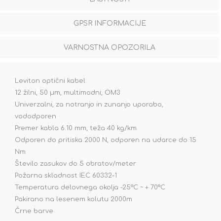
GPSR INFORMACIJE
VARNOSTNA OPOZORILA
Leviton optični kabel
12 žilni, 50 µm, multimodni, OM3
Univerzalni, za notranjo in zunanjo uporabo,
vododporen
Premer kabla 6.10 mm, teža 40 kg/km
Odporen do pritiska 2000 N, odporen na udarce do 15
Nm
Število zasukov do 5 obratov/meter
Požarna skladnost IEC 60332-1
Temperatura delovnega okolja -25°C ~ + 70°C
Pakirano na lesenem kolutu 2000m
Črne barve