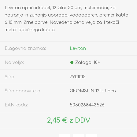
Leviton optični kabel, 12 žilni, 50 µm, multimodni, za
notranjo in zunanjo uporabo, vododporen, premer kabla
6.10 mm, črne barve. Navedena cena velja za 1 tekoči
meter optičnega kabla.
Blagovna znamka:
Leviton
Na voljo:
Zaloga:
10+
Šifra:
7901015
Šifra dobavitelja:
GFOM3UNI12LU-Eca
EAN koda:
5050268443526
2,45 € z DDV