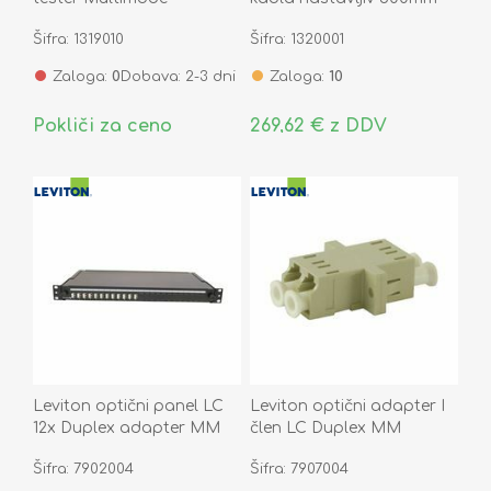
Networks
nosilnost do 300 kg
Šifra: 1319010
Šifra: 1320001
Zaloga:
0
Dobava: 2-3 dni
Zaloga:
10
Pokliči za ceno
269,62 € z DDV
Leviton optični panel LC
Leviton optični adapter I
12x Duplex adapter MM
člen LC Duplex MM
FPCC1SXMM24LC2
BHCLCMM001
Šifra: 7902004
Šifra: 7907004