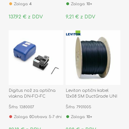
Zaloga:
4
Zaloga:
10+
137,92 € z DDV
9,21 € z DDV
Digitus nož za optična
Leviton optični kabel
vlakna DN-FO-FC
12x08 SM DuctGrade UNI
OS2 Eca
Šifra: 1380007
Šifra: 7901005
Zaloga:
0
Dobava: 5-7 dni
Zaloga:
10+