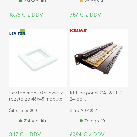
Zaloga:
10+
Zaloga:
4
15,76 € z DDV
7,87 € z DDV
Leviton montažni okvir z
KELine panel CAT.6 UTP
rozeto za 45x45 module
24-port
KR245/9
Šifra: 5061000
Šifra: 9014032
Zaloga:
10+
Zaloga:
10+
3,17 € z DDV
60,94 € z DDV