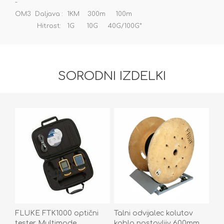
-
OM3 Daljava : 1KM 300m 100m
Hitrost: 1G 10G 40G/100G*
SORODNI IZDELKI
FLUKE FTK1000 optični
Talni odvijalec kolutov
tester Multimode
kabla nastavljiv 600mm