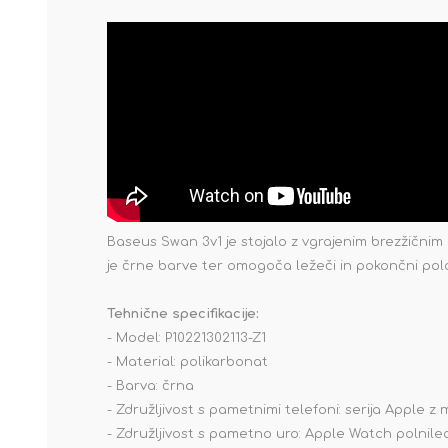
Baseus Swan 3v1 je stojalo z vgrajenim brezžičnim
je črne barve ter omogoča ležeči in pokončni polo
Tehnične specifikacije:
- Model: P10221302113-Z1
- Material: polikarbonat
- Barva: črna
- Združljivost s pametnimi telefoni: serija Apple
- Združljivost s pametno uro: Apple Watch polnilec