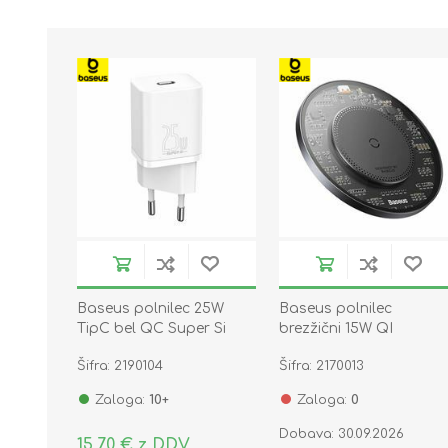
Baseus polnilec 25W
Baseus polnilec
TipC bel QC Super Si
brezžični 15W QI
CCSP020102
transparent
Šifra: 2190104
Šifra: 2170013
CCJJ050001
Zaloga:
10+
Zaloga:
0
Dobava: 30.09.2026
15,70 € z DDV