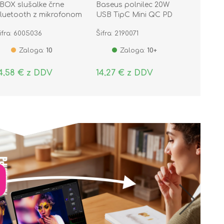
BOX slušalke črne
Baseus polnilec 20W
luetooth z mikrofonom
USB TipC Mini QC PD
B-TWS538
bel CCFS-SN02
ifra: 6005036
Šifra: 2190071
Zaloga:
10
Zaloga:
10+
4,58 € z DDV
14,27 € z DDV