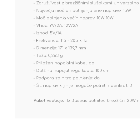
- Združljivost z brezžičnimi slušalkami: univerzalno
- Največja moč pri polnjenju ene naprave: 15W
- Moč polnjenja večih naprav: 10W 10W
- Vhod: 9V/2A; 12V/2A
- Izhod: 5V/1A
- Frekvenca: 115 - 205 kHz
- Dimenzije: 171 x 139,7 mm
- Teža: 0,263 g
- Priložen napajalni kabel: da
- Dolžina napajalnega kabla: 100 cm
- Podpora za hitro polnjenje: da
- Št. naprav ki jih je mogoče polniti naenkrat: 3
Paket vsebuje:
1x Baseus polnilec brezžični 20W ma