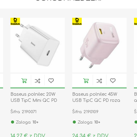
Baseus polnilec 20W
Baseus polnilec 45W
B
USB TipC Mini QC PD
USB TipC QC PD roza
a
bel CCFS-SN02
PicoGo
T
Šifra: 2190071
Šifra: 2190109
Š
E
Zaloga:
10+
Zaloga:
10+
14,27 € z DDV
24,34 € z DDV
2