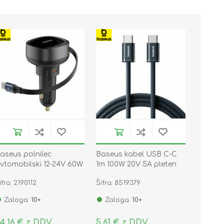
aseus polnilec
Baseus kabel USB C-C
vtomobilski 12-24V 60W
1m 100W 20V 5A pleten
ipC PD QC črn
kozmik črna Dynamic 4
ifra: 2190112
Šifra: 8519379
njoyment Pro
Zaloga:
10+
Zaloga:
10+
4,16 € z DDV
5,61 € z DDV