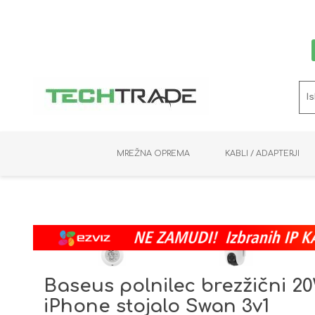
MREŽNA OPREMA
KABLI / ADAPTERJI
RAČUNALNIŠKI VIDEO
PRENOSNIKI / MINI PC
NADZORNE KAMERE
MNOŽILNIKI
NOSILCI
BAKER
SHRANJEVANJE
KVM STIKALA
PODATKOVNI
SNEMALNIKI
NAPAJANJE
OPTIKA
KABLI
Baseus polnilec brezžični 
iPhone stojalo Swan 3v1