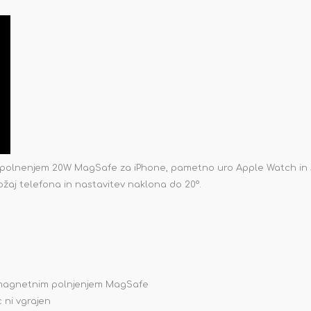
 polnenjem 20W MagSafe za iPhone, pametno uro Apple Watch in slu
žaj telefona in nastavitev naklona do 20°.
 z magnetnim polnjenjem MagSafe
 ni vgrajen