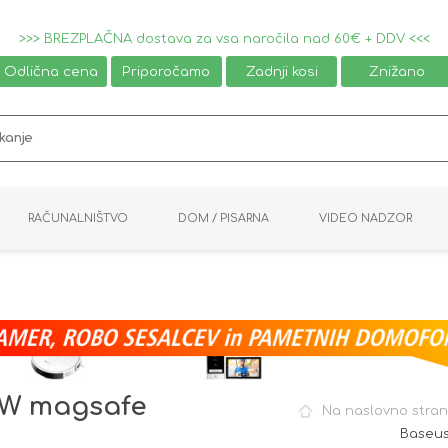
>>> BREZPLAČNA dostava za vsa naročila nad 60€ + DDV <<<
Odlična cena
Priporočamo
Zadnji kosi
Znižano
RAČUNALNIŠTVO
DOM / PISARNA
VIDEO NADZOR
MIŠKE / TIPKOVNICE
PAMETNI DOM
AVDIO / VIDEO
NAPAJALNIKI
KVM KABLI
KABINETI
PISARNIŠKA OPREMA
PRETVORNIKI
AV STIKALA
VTIČNICE
NALEPKE
GAMING
20W magsafe
Na naslovno stran
Baseus