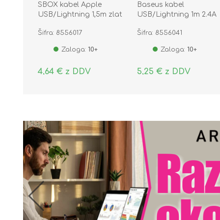
SBOX kabel Apple
Baseus kabel
USB/Lightning 1,5m zlat
USB/Lightning 1m 2.4A
IPH7-G
Cafule rdeč/črn CALKL
Šifra: 8556017
Šifra: 8556041
B19
Zaloga:
10+
Zaloga:
10+
4,64 € z DDV
5,25 € z DDV