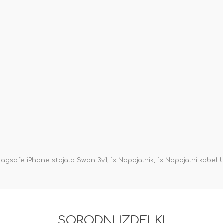
gsafe iPhone stojalo Swan 3v1, 1x Napajalnik, 1x Napajalni kabel 
SORODNI IZDELKI