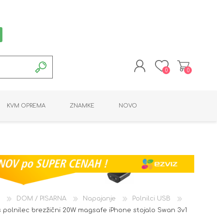
0
0
REGISTRACIJA
KVM OPREMA
ZNAMKE
NOVO
PRIJAVA
MONTAŽNA OPREMA
POTROŠNI MATERIAL
AKTIVNA OPREMA
LINE EXTENDER
PC OPREMA
ADAPTERJI
KARTICE / ČITALCI
BATERIJE / LED
PROGRAMSKA
NAPAJALNI
ORODJA
OPREMA
DOM / PISARNA
Napajanje
Polnilci USB
 polnilec brezžični 20W magsafe iPhone stojalo Swan 3v1