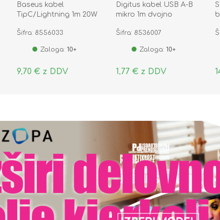
Baseus kabel
Digitus kabel USB A-B
S
TipC/Lightning 1m 20W
mikro 1m dvojno
b
F-
PD pleten bel CATLGD-
oklopljen črn
E
Šifra: 8556033
Šifra: 8536007
Š
02
Zaloga:
10+
Zaloga:
10+
9,70 € z DDV
1,77 € z DDV
1