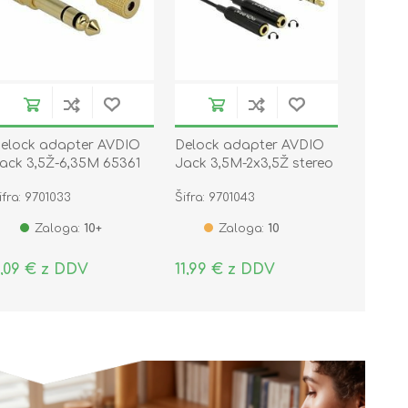
elock adapter AVDIO
Delock adapter AVDIO
ack 3,5Ž-6,35M 65361
Jack 3,5M-2x3,5Ž stereo
25cm 65356
ifra: 9701033
Šifra: 9701043
Zaloga:
10+
Zaloga:
10
,09 € z DDV
11,99 € z DDV