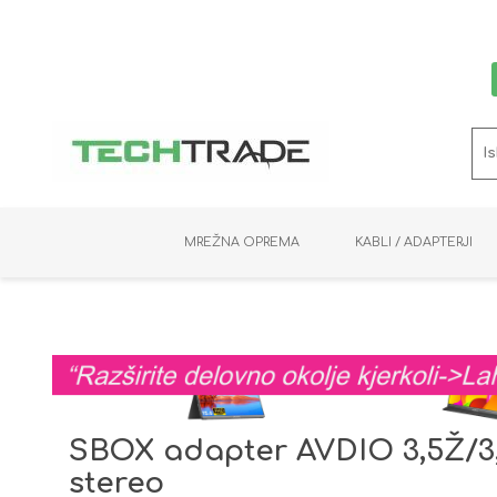
MREŽNA OPREMA
KABLI / ADAPTERJI
RAČUNALNIŠKI VIDEO
PRENOSNIKI / MINI PC
NADZORNE KAMERE
MNOŽILNIKI
NOSILCI
BAKER
SHRANJEVANJE
KVM STIKALA
PODATKOVNI
SNEMALNIKI
NAPAJANJE
OPTIKA
KABLI
SBOX adapter AVDIO 3,5Ž/3
stereo