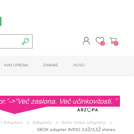
0
0
REGISTRACIJA
KVM OPREMA
ZNAMKE
NOVO
PRIJAVA
MONTAŽNA OPREMA
POTROŠNI MATERIAL
AKTIVNA OPREMA
LINE EXTENDER
PC OPREMA
ADAPTERJI
KARTICE / ČITALCI
BATERIJE / LED
PROGRAMSKA
NAPAJALNI
ORODJA
OPREMA
 / Adapterji
Adapterji
Avdio Video adapterji
SBOX adapter AVDIO 3,5Ž/3,5Ž stereo