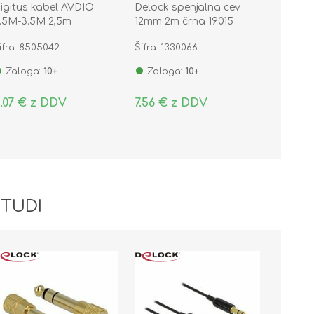
igitus kabel AVDIO
Delock spenjalna cev
.5M-3.5M 2,5m
12mm 2m črna 19015
ifra: 8505042
Šifra: 1330066
Zaloga:
10+
Zaloga:
10+
,07 € z DDV
7,56 € z DDV
 TUDI