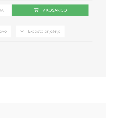
JA
V KOŠARICO