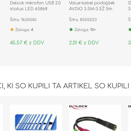
Delock mikrofon USB 2.0
Value kabel podaljšek
D
status LED 65868
AVDIO 3.5M-3.5Ž 5m
3
Šifra: 7620040
Šifra: 8505023
Š
Zaloga:
4
Zaloga:
10+
45,57 € z DDV
2,01 € z DDV
3
I, KI SO KUPILI TA ARTIKEL SO KUPILI