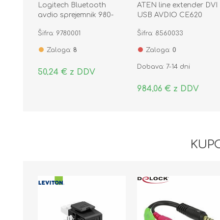
Logitech Bluetooth
ATEN line extender DVI
avdio sprejemnik 980-
USB AVDIO CE620
000912
Šifra: 9780001
Šifra: 8560033
Zaloga:
8
Zaloga:
0
Dobava: 7-14 dni
50,24 € z DDV
984,06 € z DDV
KUPC