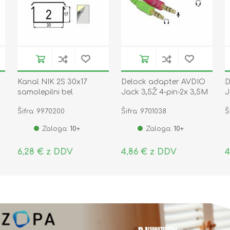
Kanal NIK 2S 30x17
Delock adapter AVDIO
D
Ž
samolepilni bel
Jack 3,5Ž 4-pin-2x 3,5M
J
stereo CTIA 65459
Šifra: 9970200
Šifra: 9701038
Š
Zaloga:
10+
Zaloga:
10+
6,28 € z DDV
4,86 € z DDV
4