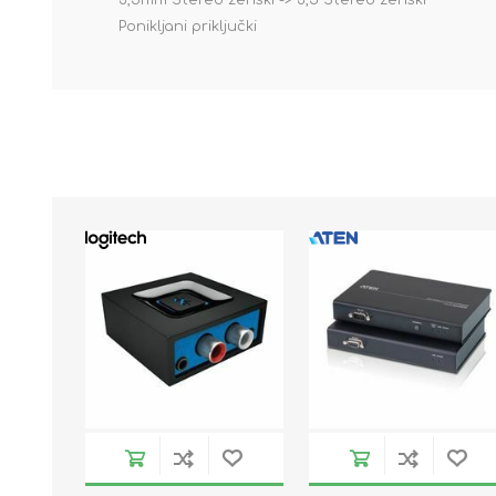
3,5mm Stereo ženski -> 3,5 Stereo ženski
Ponikljani priključki