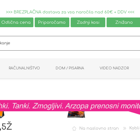
>>> BREZPLAČNA dostava za vsa naročila nad 60€ + DDV <<<
Odlična cena
Priporočamo
Zadnji kosi
Znižano
RAČUNALNIŠTVO
DOM / PISARNA
VIDEO NADZOR
MIŠKE / TIPKOVNICE
PAMETNI DOM
AVDIO / VIDEO
NAPAJALNIKI
KVM KABLI
KABINETI
PISARNIŠKA OPREMA
PRETVORNIKI
AV STIKALA
VTIČNICE
NALEPKE
GAMING
,5Ž
Na naslovno stran
Kabli