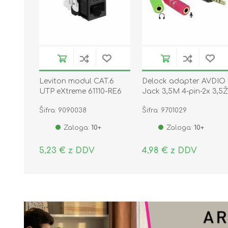
Leviton modul CAT.6
Delock adapter AVDIO
UTP eXtreme 61110-RE6
Jack 3,5M 4-pin-2x 3,5
stereo OMTP 65344
Šifra: 9090038
Šifra: 9701029
Zaloga:
10+
Zaloga:
10+
5,23 € z DDV
4,98 € z DDV