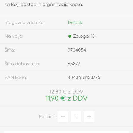
za lažji dostop in organizacijo kabla.
Blagovna znamka:
Delock
Na voljo:
Zaloga:
10+
Šifra:
9704054
Šifra dobavitelja:
65377
EAN koda:
4043619653775
12,80 € z DDV
11,90 € z DDV
Količina: