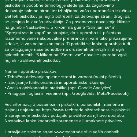
piškotke in podobne tehnologije sledenja, da zagotovimo
delovanje spletne strani ter izboljšamo vašo uporabniško izkušnjo.
Del teh piškotkov je nujno potrebnih za delovanje strani, drugi pa
MOJ RAČUN
se izvajajo le z vašo privolitvijo. Za posamezna dovoljenja kliknite
na gumb »Nastavitve«. S klikom na gumb "Strinjam se" in
"Sprejmi vse in zapri" se strinjate, da z uporabo t.i. piškotkov
STORITEV ZA STRANKE
razumemo vaše nakupovalne preference in vam tako prikazujemo
izdelke, ki vas najbolj zanimajo. Ti podatki se lahko uporabijo tudi
za prilagajanje naše ponudbe na družbenih omrežjih in drugih
spletnih mestih. S klikom na "Zavrni vse" dovolite uporabo zgolj
SPREMLJAJTE NAS
nujnih - zahtevanih piškotkov.
Nameni uporabe piškotkov:
• Tehnično delovanje spletne strani in varnost (nujni piškotki)
• Izboljšanje funkcionalnosti in uporabniške izkušnje
• Analiza obiskanosti in statistika (npr. Google Analytics)
Blatnica 8, 1236 Trzin
• Prilagojeni oglasi in vsebine (npr. Google Ads, Meta/Facebook)
+386 1 562 21 11
Več informacij o posameznih piškotkih, ponudnikih, namenu in
trajanju najdete na
https://www.techtrade.si/zasebnost-in-piskotki
S sprejemom piškotkov podajate privolitev za njihovo uporabo.
Nastavitve lahko kadarkoli spremenite ali umaknete privolitev.
Upravljalec spletne strani
www.techtrade.si
in vaših osebnih