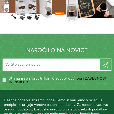
NAROČILO NA NOVICE
Strinjam se s pravilnikom o zasebnosti (
beri ZASEBNOST
IN PIŠKOTKI
)
Osebne podatke zbiramo, obdelujemo in varujemo v skladu s
predpisi, ki urejajo varstvo osebnih podatkov, Zakonom o varstvu
osebnih podatkov, Evropsko uredbo o varstvu osebnih podatkov
INFORMACIJE
ter drugimi zakoni, ki urejajo naše poslovanje. Uporabljamo