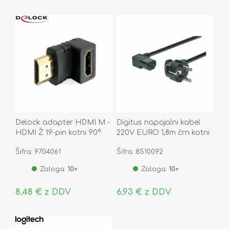
Delock adapter HDMI M -
Digitus napajalni kabel
HDMI Ž 19-pin kotni 90°
220V EURO 1,8m črn kotni
65071
AK-440102-018-S
Šifra: 9704061
Šifra: 8510092
Zaloga:
10+
Zaloga:
10+
8,48 € z DDV
6,93 € z DDV