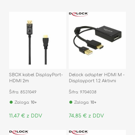
SBOX kabel DisplayPort-
Delock adapter HDMI M -
HDMI 2m
Displayport 1.2 Aktivni
25cm 62667
Šifra: 8531049
Šifra: 9704038
Zaloga:
10+
Zaloga:
10+
11,47 € z DDV
74,85 € z DDV