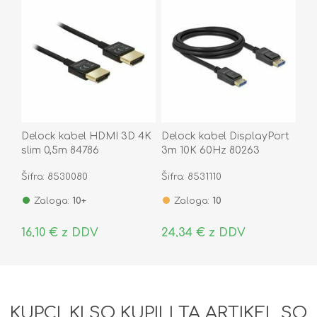
Delock kabel HDMI 3D 4K
Delock kabel DisplayPort
slim 0,5m 84786
3m 10K 60Hz 80263
Šifra: 8530080
Šifra: 8531110
Zaloga:
10+
Zaloga:
10
16,10 € z DDV
24,34 € z DDV
KUPCI, KI SO KUPILI TA ARTIKEL SO