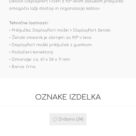
Delock DisplayPort I-člen z 90° levim zasukom priključka
omogoča lažji dostop in organizacijo kablov.
Tehnične lastnosti:
• Priključka: DisplayPort moški > DisplayPort ženski
• Ženski vmesnik je obrnjen za 90° v levo
• DisplayPort moški priključek z gumbom
• Pozlačeni konektorji
• Dimanzije: ca. 61 x 34 x 11 mm
• Barva: črna
OZNAKE IZDELKA
Znižano
(34)