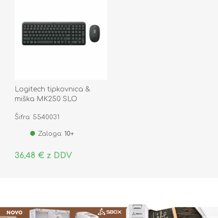
Logitech tipkovnica &
miška MK250 SLO
bluetooth 920-013519
Šifra: 5540031
Zaloga:
10+
36,48 € z DDV