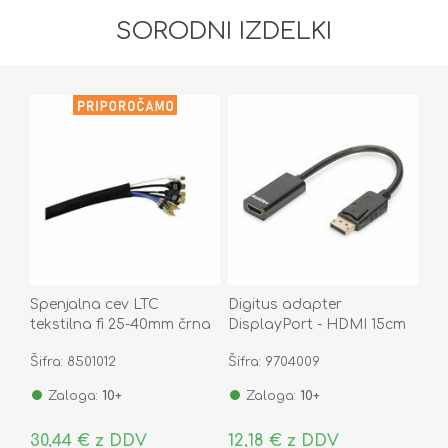
SORODNI IZDELKI
Spenjalna cev LTC
Digitus adapter
tekstilna fi 25-40mm črna
DisplayPort - HDMI 15cm
2m LTC5110
AK-340400-001-S
Šifra: 8501012
Šifra: 9704009
Zaloga:
10+
Zaloga:
10+
30,44 € z DDV
12,18 € z DDV