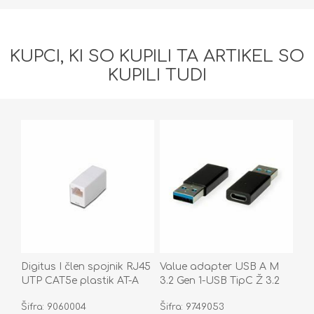
KUPCI, KI SO KUPILI TA ARTIKEL SO
KUPILI TUDI
Digitus I člen spojnik RJ45
Value adapter USB A M
UTP CAT5e plastik AT-A
3.2 Gen 1-USB TipC Ž 3.2
8/8
Gen 1
Šifra: 9060004
Šifra: 9749053