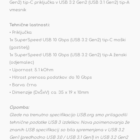
Gen2) tip-C priključka v USB 3.2 Gen2 (USB 3.1 Gen2) tip-A
vmesnik
Tehnične lastnosti:
• Priključka:
1x SuperSpeed USB 10 Gbps (USB 3.2 Gen2) tip-C moški
(gostitelj)
1x SuperSpeed USB 10 Gbps (USB 3.2 Gen2) tip-A ženski
(odjemalec)
• Upornost: 5.1 kOhm
• Hitrost prenosa podatkov: do 10 Gbps
• Barva: črna
• Dimenzije (DxŠxV): ca. 35 x 19 x 10mm
Opomba:
Glede na trenutno specifikacijo USB.org smo prilagodili
tehnične podatke USB 3 izdelkov. Nova poimenovanja že
znanih USB specifikacij so bila spremenjena v USB 3.2
Gen1 (predhodno USB 3.0 / USB 3.1 Gen1) in USB 3.2 Gen2