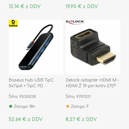
12,14 € z DDV
19,95 € z DDV
Baseus hub USB TipC
Delock adapter HDMI M -
3xTipA + TipC PD
HDMI Ž 19-pin kotni 270°
WKJZ010313
65072
Šifra: 9530038
Šifra: 9707021
Zaloga:
10+
Zaloga:
7
52,64 € z DDV
8,27 € z DDV