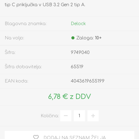
tip C priključka v USB 3.2 Gen 2 tip A.
Blagovna znamka:
Delock
Na voljo:
Zaloga:
10+
Šifra:
9749040
Šifra dobavitelja:
65519
EAN koda:
4043619655199
6,78 € z DDV
Količina:
DODAJ NA SEZNAM ŽELJA