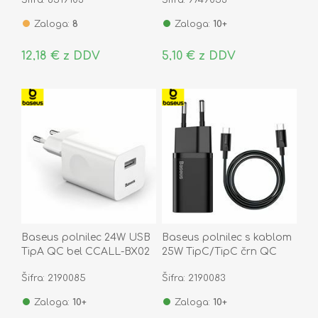
Zaloga:
8
Zaloga:
10+
12,18 € z DDV
5,10 € z DDV
Baseus polnilec 24W USB
Baseus polnilec s kablom
TipA QC bel CCALL-BX02
25W TipC/TipC črn QC
Super Si TZCCSUP-L01
Šifra: 2190085
Šifra: 2190083
Zaloga:
10+
Zaloga:
10+