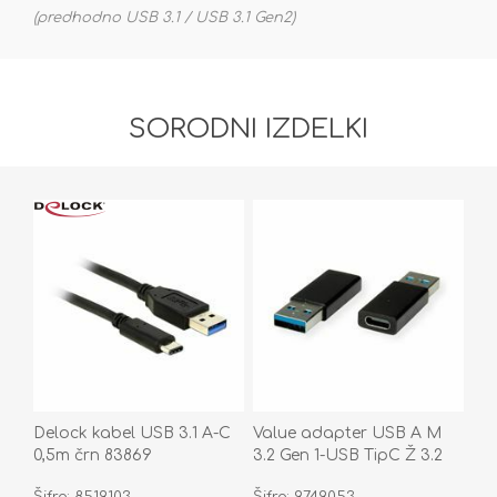
(predhodno USB 3.1 / USB 3.1 Gen2)
SORODNI IZDELKI
Delock kabel USB 3.1 A-C
Value adapter USB A M
0,5m črn 83869
3.2 Gen 1-USB TipC Ž 3.2
Gen 1
Šifra: 8519103
Šifra: 9749053