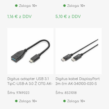
Zaloga:
10+
Zaloga:
10+
1,16 € z DDV
5,10 € z DDV
Digitus adapter USB 3.1
Digitus kabel DisplayPort
TipC-USB-A 3.0 Ž OTG AK-
2m črn AK-340100-020-S
300315-001-S
Šifra: 9749023
Šifra: 8531018
Zaloga:
10+
Zaloga:
10+