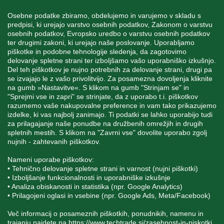
Osebne podatke zbiramo, obdelujemo in varujemo v skladu s
predpisi, ki urejajo varstvo osebnih podatkov, Zakonom o varstvu
osebnih podatkov, Evropsko uredbo o varstvu osebnih podatkov
INFORMACIJE
ter drugimi zakoni, ki urejajo naše poslovanje. Uporabljamo
piškotke in podobne tehnologije sledenja, da zagotovimo
delovanje spletne strani ter izboljšamo vašo uporabniško izkušnjo.
Del teh piškotkov je nujno potrebnih za delovanje strani, drugi pa
MOJ RAČUN
se izvajajo le z vašo privolitvijo. Za posamezna dovoljenja kliknite
na gumb »Nastavitve«. S klikom na gumb "Strinjam se" in
"Sprejmi vse in zapri" se strinjate, da z uporabo t.i. piškotkov
STORITEV ZA STRANKE
razumemo vaše nakupovalne preference in vam tako prikazujemo
izdelke, ki vas najbolj zanimajo. Ti podatki se lahko uporabijo tudi
za prilagajanje naše ponudbe na družbenih omrežjih in drugih
spletnih mestih. S klikom na "Zavrni vse" dovolite uporabo zgolj
SPREMLJAJTE NAS
nujnih - zahtevanih piškotkov.
Nameni uporabe piškotkov:
• Tehnično delovanje spletne strani in varnost (nujni piškotki)
• Izboljšanje funkcionalnosti in uporabniške izkušnje
• Analiza obiskanosti in statistika (npr. Google Analytics)
Blatnica 8, 1236 Trzin
• Prilagojeni oglasi in vsebine (npr. Google Ads, Meta/Facebook)
+386 1 562 21 11
Več informacij o posameznih piškotkih, ponudnikih, namenu in
trajanju najdete na
https://www.techtrade.si/zasebnost-in-piskotki