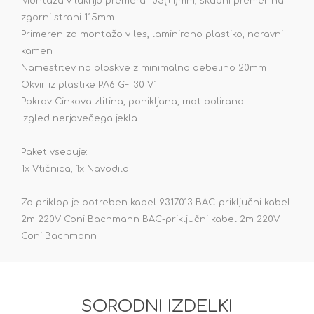
Montaža v luknjo premera 105(+1)mm, skupni premer na
zgorni strani 115mm
Primeren za montažo v les, laminirano plastiko, naravni
kamen
Namestitev na ploskve z minimalno debelino 20mm
Okvir iz plastike PA6 GF 30 V1
Pokrov Cinkova zlitina, ponikljana, mat polirana
Izgled nerjavečega jekla
Paket vsebuje:
1x Vtičnica, 1x Navodila
Za priklop je potreben kabel 9317013 BAC-priključni kabel
2m 220V Coni Bachmann BAC-priključni kabel 2m 220V
Coni Bachmann
SORODNI IZDELKI