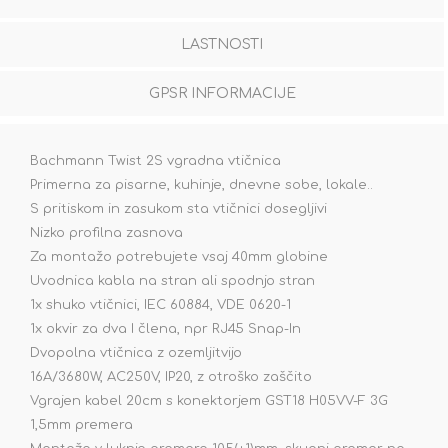
LASTNOSTI
GPSR INFORMACIJE
Bachmann Twist 2S vgradna vtičnica
Primerna za pisarne, kuhinje, dnevne sobe, lokale..
S pritiskom in zasukom sta vtičnici dosegljivi
Nizko profilna zasnova
Za montažo potrebujete vsaj 40mm globine
Uvodnica kabla na stran ali spodnjo stran
1x shuko vtičnici, IEC 60884, VDE 0620-1
1x okvir za dva I člena, npr RJ45 Snap-In
Dvopolna vtičnica z ozemljitvijo
16A/3680W, AC250V, IP20, z otroško zaščito
Vgrajen kabel 20cm s konektorjem GST18 H05VV-F 3G
1,5mm premera