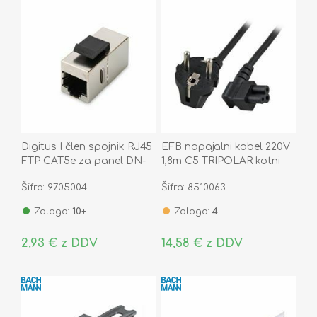
Digitus I člen spojnik RJ45
EFB napajalni kabel 220V
FTP CAT5e za panel DN-
1,8m C5 TRIPOLAR kotni
93513
Šifra: 9705004
Šifra: 8510063
Zaloga:
10+
Zaloga:
4
2,93 € z DDV
14,58 € z DDV