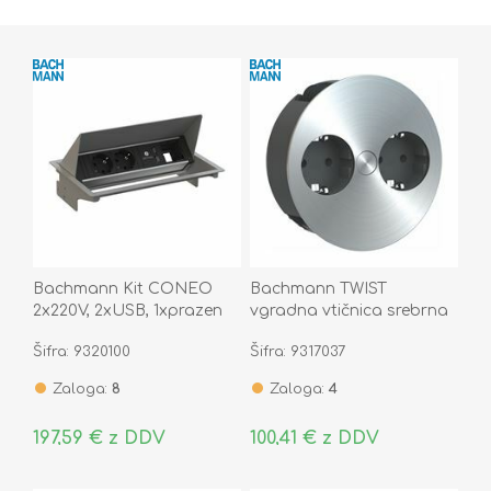
Bachmann Kit CONEO
Bachmann TWIST
2x220V, 2xUSB, 1xprazen
vgradna vtičnica srebrna
srebrn 900.406
za kuh.pult 2x220V
Šifra: 9320100
Šifra: 9317037
931.000
Zaloga:
8
Zaloga:
4
197,59 € z DDV
100,41 € z DDV