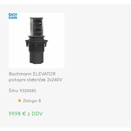
Bachmann ELEVATOR
potopni stebriček 2x240V
928.002
Šifra: 9320085
Zaloga:
5
99,98 € z DDV