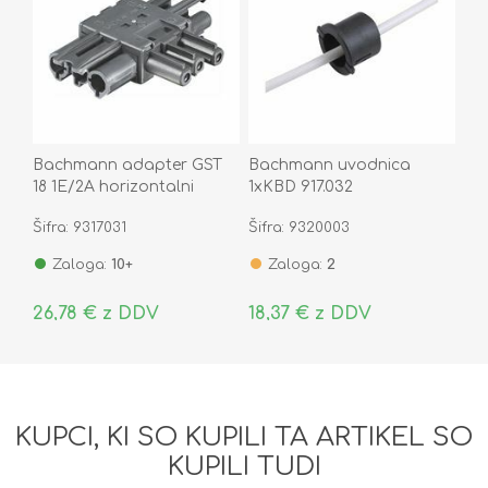
Bachmann adapter GST
Bachmann uvodnica
18 1E/2A horizontalni
1xKBD 917.032
375.102
Šifra: 9317031
Šifra: 9320003
Zaloga:
10+
Zaloga:
2
26,78 € z DDV
18,37 € z DDV
KUPCI, KI SO KUPILI TA ARTIKEL SO
KUPILI TUDI