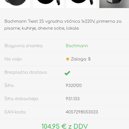
Bachmann Twist 2S vgradna vtičnica 1x220V, primerna za
pisarne, kuhinje, dnevne sobe, lokale.
Blagovna znamka:
Bachmann
Na voljo:
Zaloga:
5
Brezplačna dostava
Šifra:
9320120
Šifra dobavitelja:
931.133
EAN koda:
4057298053023
104,95 € z DDV