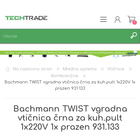
0
REGISTRACIJA
PRIJAVA
SEZNAM ŽELJA
0
Na naslovno stran
Mrežna oprema
Vtičnice
Konferenčne
Bachmann TWIST vgradna vtičnica črna za kuh.pult 1x220V 1x
prazen 931.133
Bachmann TWIST vgradna
vtičnica črna za kuh.pult
1x220V 1x prazen 931.133