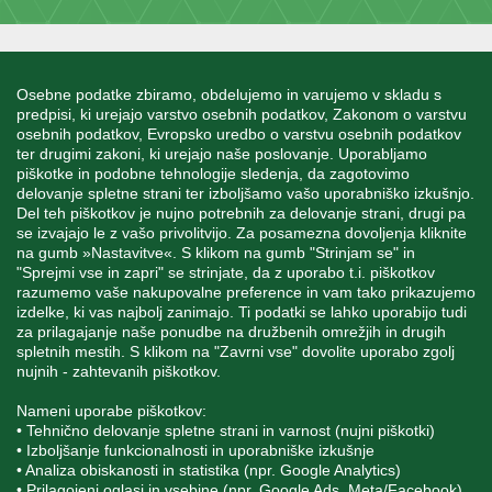
INFORMACIJE
Osebne podatke zbiramo, obdelujemo in varujemo v skladu s
predpisi, ki urejajo varstvo osebnih podatkov, Zakonom o varstvu
osebnih podatkov, Evropsko uredbo o varstvu osebnih podatkov
MOJ RAČUN
ter drugimi zakoni, ki urejajo naše poslovanje. Uporabljamo
piškotke in podobne tehnologije sledenja, da zagotovimo
delovanje spletne strani ter izboljšamo vašo uporabniško izkušnjo.
STORITEV ZA STRANKE
Del teh piškotkov je nujno potrebnih za delovanje strani, drugi pa
se izvajajo le z vašo privolitvijo. Za posamezna dovoljenja kliknite
na gumb »Nastavitve«. S klikom na gumb "Strinjam se" in
"Sprejmi vse in zapri" se strinjate, da z uporabo t.i. piškotkov
SPREMLJAJTE NAS
razumemo vaše nakupovalne preference in vam tako prikazujemo
izdelke, ki vas najbolj zanimajo. Ti podatki se lahko uporabijo tudi
za prilagajanje naše ponudbe na družbenih omrežjih in drugih
spletnih mestih. S klikom na "Zavrni vse" dovolite uporabo zgolj
nujnih - zahtevanih piškotkov.
Blatnica 8, 1236 Trzin
Nameni uporabe piškotkov:
• Tehnično delovanje spletne strani in varnost (nujni piškotki)
+386 1 562 21 11
• Izboljšanje funkcionalnosti in uporabniške izkušnje
• Analiza obiskanosti in statistika (npr. Google Analytics)
• Prilagojeni oglasi in vsebine (npr. Google Ads, Meta/Facebook)