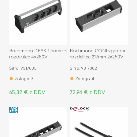
Bachmann DESK 1 namizni
Bachmann CONI vgradni
razdelilec 4x250V
razdelilec 217mm 2x250V,
902.0049
1xprazen 912.003
Šifra: 9317035
Šifra: 9317002
Zaloga:
7
Zaloga:
4
65,32 € z DDV
72,94 € z DDV