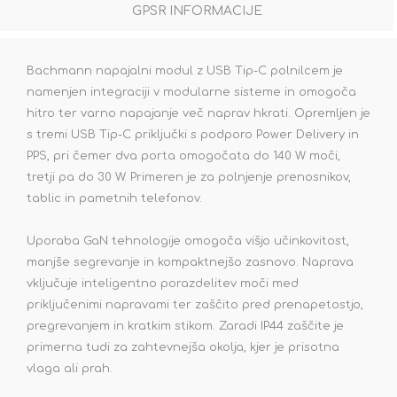
GPSR INFORMACIJE
Bachmann napajalni modul z USB Tip-C polnilcem je
namenjen integraciji v modularne sisteme in omogoča
hitro ter varno napajanje več naprav hkrati. Opremljen je
s tremi USB Tip-C priključki s podporo Power Delivery in
PPS, pri čemer dva porta omogočata do 140 W moči,
tretji pa do 30 W. Primeren je za polnjenje prenosnikov,
tablic in pametnih telefonov.
Uporaba GaN tehnologije omogoča višjo učinkovitost,
manjše segrevanje in kompaktnejšo zasnovo. Naprava
vključuje inteligentno porazdelitev moči med
priključenimi napravami ter zaščito pred prenapetostjo,
pregrevanjem in kratkim stikom. Zaradi IP44 zaščite je
primerna tudi za zahtevnejša okolja, kjer je prisotna
vlaga ali prah.