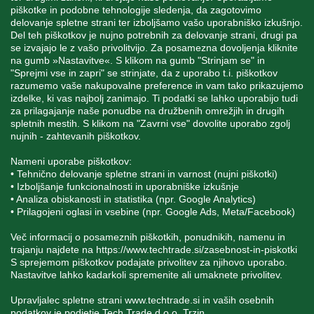
piškotke in podobne tehnologije sledenja, da zagotovimo
delovanje spletne strani ter izboljšamo vašo uporabniško izkušnjo.
STORITEV ZA STRANKE
Del teh piškotkov je nujno potrebnih za delovanje strani, drugi pa
se izvajajo le z vašo privolitvijo. Za posamezna dovoljenja kliknite
na gumb »Nastavitve«. S klikom na gumb "Strinjam se" in
"Sprejmi vse in zapri" se strinjate, da z uporabo t.i. piškotkov
SPREMLJAJTE NAS
razumemo vaše nakupovalne preference in vam tako prikazujemo
izdelke, ki vas najbolj zanimajo. Ti podatki se lahko uporabijo tudi
za prilagajanje naše ponudbe na družbenih omrežjih in drugih
spletnih mestih. S klikom na "Zavrni vse" dovolite uporabo zgolj
nujnih - zahtevanih piškotkov.
Blatnica 8, 1236 Trzin
Nameni uporabe piškotkov:
• Tehnično delovanje spletne strani in varnost (nujni piškotki)
+386 1 562 21 11
• Izboljšanje funkcionalnosti in uporabniške izkušnje
• Analiza obiskanosti in statistika (npr. Google Analytics)
• Prilagojeni oglasi in vsebine (npr. Google Ads, Meta/Facebook)
Več informacij o posameznih piškotkih, ponudnikih, namenu in
trajanju najdete na
https://www.techtrade.si/zasebnost-in-piskotki
S sprejemom piškotkov podajate privolitev za njihovo uporabo.
Nastavitve lahko kadarkoli spremenite ali umaknete privolitev.
V podjetju TechTrade Trzin si prizadevamo objavljati
pravilne in verodostojne podatke. V kolikor na naši
Upravljalec spletne strani
www.techtrade.si
in vaših osebnih
spletni strani zasledite napačne oziroma neustrezne
podatkov je podjetje Tech Trade d.o.o. Trzin.