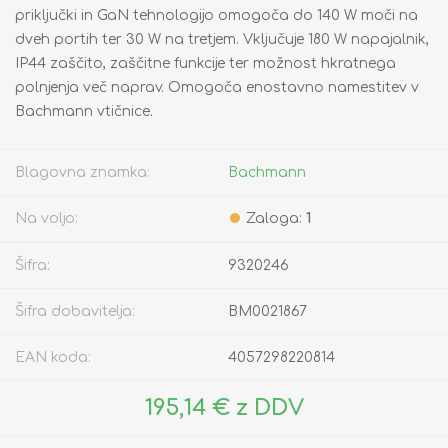
priključki in GaN tehnologijo omogoča do 140 W moči na
dveh portih ter 30 W na tretjem. Vključuje 180 W napajalnik,
IP44 zaščito, zaščitne funkcije ter možnost hkratnega
polnjenja več naprav. Omogoča enostavno namestitev v
Bachmann vtičnice.
Blagovna znamka:
Bachmann
Na voljo:
Zaloga:
1
Šifra:
9320246
Šifra dobavitelja:
BM0021867
EAN koda:
4057298220814
195,14 € z DDV