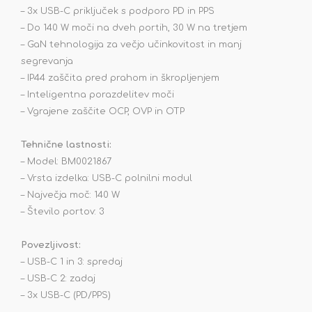
– 3x USB-C priključek s podporo PD in PPS
– Do 140 W moči na dveh portih, 30 W na tretjem
– GaN tehnologija za večjo učinkovitost in manj
segrevanja
– IP44 zaščita pred prahom in škropljenjem
– Inteligentna porazdelitev moči
– Vgrajene zaščite OCP, OVP in OTP
Tehnične lastnosti:
– Model: BM0021867
– Vrsta izdelka: USB-C polnilni modul
– Največja moč: 140 W
– Število portov: 3
Povezljivost:
– USB-C 1 in 3: spredaj
– USB-C 2: zadaj
– 3x USB-C (PD/PPS)