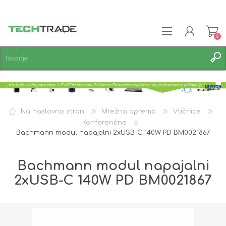
0
REGISTRACIJA
PRIJAVA
SEZNAM ŽELJA
0
Na naslovno stran
Mrežna oprema
Vtičnice
Konferenčne
Bachmann modul napajalni 2xUSB-C 140W PD BM0021867
Bachmann modul napajalni
2xUSB-C 140W PD BM0021867