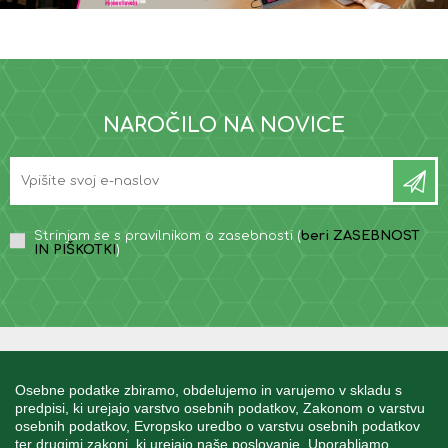
NAROČILO NA NOVICE
Strinjam se s pravilnikom o zasebnosti (
beri ZASEBNOST
IN PIŠKOTKI
)
INFORMACIJE
Osebne podatke zbiramo, obdelujemo in varujemo v skladu s
predpisi, ki urejajo varstvo osebnih podatkov, Zakonom o varstvu
osebnih podatkov, Evropsko uredbo o varstvu osebnih podatkov
MOJ RAČUN
ter drugimi zakoni, ki urejajo naše poslovanje. Uporabljamo