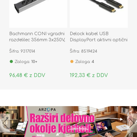
Bachmann CONI vgradni
Delock kabel USB
razdelilec 356mm 3x250V,
DisplayPort aktivni optični
3xprazen 912.006
C-C 4K 60Hz 25m črn
Šifra: 9317014
Šifra: 8519424
84126
Zaloga:
10+
Zaloga:
4
96,48 € z DDV
192,33 € z DDV