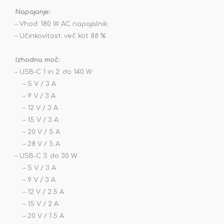
Napajanje:
– Vhod: 180 W AC napajalnik
– Učinkovitost: več kot 88 %
Izhodna moč:
– USB-C 1 in 2: do 140 W
– 5 V / 3 A
– 9 V / 3 A
– 12 V / 3 A
– 15 V / 3 A
– 20 V / 5 A
– 28 V / 5 A
– USB-C 3: do 30 W
– 5 V / 3 A
– 9 V / 3 A
– 12 V / 2.5 A
– 15 V / 2 A
– 20 V / 1.5 A