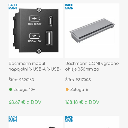
Bachmann modul
Bachmann CONI vgradno
napajalni 1xUSB-A 1xUSB-
ohišje 356mm za
C 917.227
razdelilce srebrno
Šifra: 9320163
Šifra: 9317005
338.0205
Zaloga:
10+
Zaloga:
6
63,67 € z DDV
168,18 € z DDV