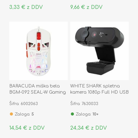
3,33 € z DDV
9,66 € z DDV
BARACUDA miška bela
WHITE SHARK spletna
BGM-092 SEAL-W Gaming
kamera 1080p Full HD USB
GWC-005 BAT
Šifra: 6002063
Šifra: 7630033
Zaloga:
5
Zaloga:
10+
14,54 € z DDV
24,34 € z DDV