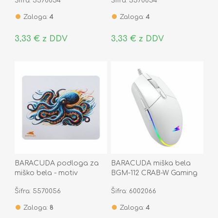
Šifra: 5570054
Šifra: 5570054
Zaloga:
4
Zaloga:
4
3,33 € z DDV
3,33 € z DDV
BARACUDA podloga za
BARACUDA miška bela
miško bela - motiv
BGM-112 CRAB-W Gaming
hobotnica BGMP-051
Šifra: 5570056
Šifra: 6002066
OCTOPUS
Zaloga:
8
Zaloga:
4