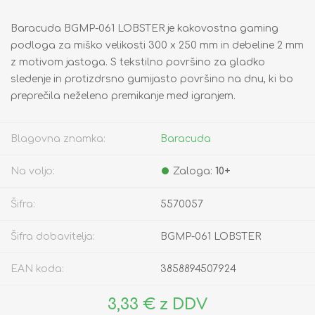
Baracuda BGMP-061 LOBSTER je kakovostna gaming
podloga za miško velikosti 300 x 250 mm in debeline 2 mm
z motivom jastoga. S tekstilno površino za gladko
sledenje in protizdrsno gumijasto površino na dnu, ki bo
preprečila neželeno premikanje med igranjem.
Blagovna znamka:
Baracuda
Na voljo:
Zaloga:
10+
Šifra:
5570057
Šifra dobavitelja:
BGMP-061 LOBSTER
EAN koda:
3858894507924
3,33 € z DDV