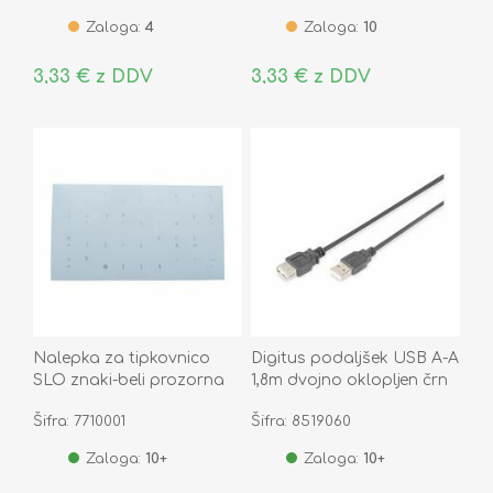
Zaloga:
4
Zaloga:
10
3,33 € z DDV
3,33 € z DDV
Nalepka za tipkovnico
Digitus podaljšek USB A-A
SLO znaki-beli prozorna
1,8m dvojno oklopljen črn
Šifra: 7710001
Šifra: 8519060
Zaloga:
10+
Zaloga:
10+