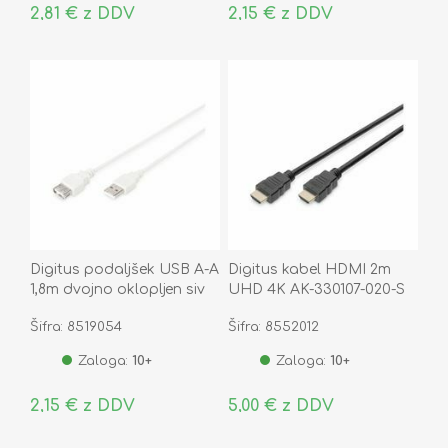
2,81 € z DDV
2,15 € z DDV
Digitus podaljšek USB A-A
Digitus kabel HDMI 2m
1,8m dvojno oklopljen siv
UHD 4K AK-330107-020-S
Šifra: 8519054
Šifra: 8552012
Zaloga:
10+
Zaloga:
10+
2,15 € z DDV
5,00 € z DDV