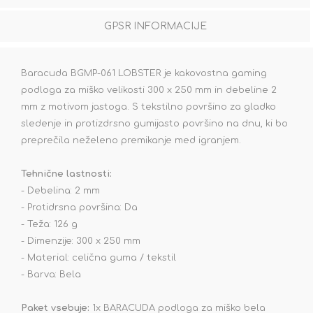
GPSR INFORMACIJE
Baracuda BGMP-061 LOBSTER je kakovostna gaming
podloga za miško velikosti 300 x 250 mm in debeline 2
mm z motivom jastoga. S tekstilno površino za gladko
sledenje in protizdrsno gumijasto površino na dnu, ki bo
preprečila neželeno premikanje med igranjem.
Tehnične lastnosti:
- Debelina: 2 mm
- Protidrsna površina: Da
- Teža: 126 g
- Dimenzije: 300 x 250 mm
- Material: celična guma / tekstil
- Barva: Bela
Paket vsebuje:
1x BARACUDA podloga za miško bela