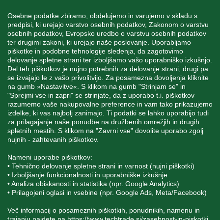
Osebne podatke zbiramo, obdelujemo in varujemo v skladu s
predpisi, ki urejajo varstvo osebnih podatkov, Zakonom o varstvu
osebnih podatkov, Evropsko uredbo o varstvu osebnih podatkov
INFORMACIJE
ter drugimi zakoni, ki urejajo naše poslovanje. Uporabljamo
piškotke in podobne tehnologije sledenja, da zagotovimo
delovanje spletne strani ter izboljšamo vašo uporabniško izkušnjo.
Del teh piškotkov je nujno potrebnih za delovanje strani, drugi pa
MOJ RAČUN
se izvajajo le z vašo privolitvijo. Za posamezna dovoljenja kliknite
na gumb »Nastavitve«. S klikom na gumb "Strinjam se" in
"Sprejmi vse in zapri" se strinjate, da z uporabo t.i. piškotkov
STORITEV ZA STRANKE
razumemo vaše nakupovalne preference in vam tako prikazujemo
izdelke, ki vas najbolj zanimajo. Ti podatki se lahko uporabijo tudi
za prilagajanje naše ponudbe na družbenih omrežjih in drugih
spletnih mestih. S klikom na "Zavrni vse" dovolite uporabo zgolj
SPREMLJAJTE NAS
nujnih - zahtevanih piškotkov.
Nameni uporabe piškotkov:
• Tehnično delovanje spletne strani in varnost (nujni piškotki)
• Izboljšanje funkcionalnosti in uporabniške izkušnje
• Analiza obiskanosti in statistika (npr. Google Analytics)
Blatnica 8, 1236 Trzin
• Prilagojeni oglasi in vsebine (npr. Google Ads, Meta/Facebook)
+386 1 562 21 11
Več informacij o posameznih piškotkih, ponudnikih, namenu in
trajanju najdete na
https://www.techtrade.si/zasebnost-in-piskotki