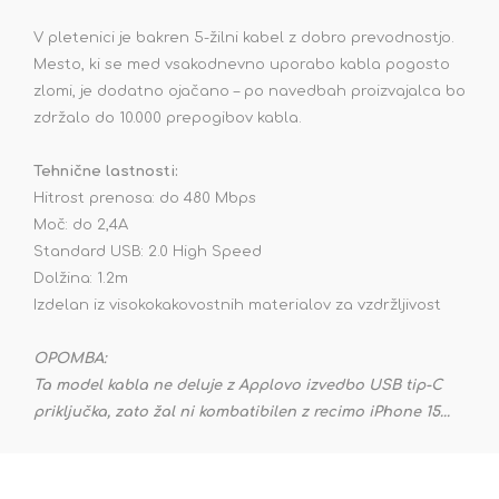
V pletenici je bakren 5-žilni kabel z dobro prevodnostjo.
Mesto, ki se med vsakodnevno uporabo kabla pogosto
zlomi, je dodatno ojačano – po navedbah proizvajalca bo
zdržalo do 10.000 prepogibov kabla.
Tehnične lastnosti:
Hitrost prenosa: do 480 Mbps
Moč: do 2,4A
Standard USB: 2.0 High Speed
Dolžina: 1.2m
Izdelan iz visokokakovostnih materialov za vzdržljivost
OPOMBA:
Ta model kabla ne deluje z Applovo izvedbo USB tip-C
priključka, zato žal ni kombatibilen z recimo iPhone 15...