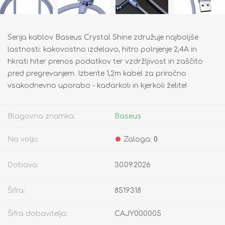
Serija kablov Baseus Crystal Shine združuje najboljše
lastnosti: kakovostno izdelavo, hitro polnjenje 2,4A in
hkrati hiter prenos podatkov ter vzdržljivost in zaščito
pred pregrevanjem. Izberite 1,2m kabel za priročno
vsakodnevno uporabo - kadarkoli in kjerkoli želite!
Blagovna znamka:
Baseus
Na voljo:
Zaloga:
0
Dobava:
30.09.2026
Šifra:
8519318
Šifra dobavitelja:
CAJY000005