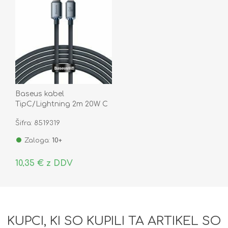
Baseus kabel
TipC/Lightning 2m 20W C
Crystal shine črn
Šifra: 8519319
CAJY000301
Zaloga:
10+
10,35 € z DDV
KUPCI, KI SO KUPILI TA ARTIKEL SO