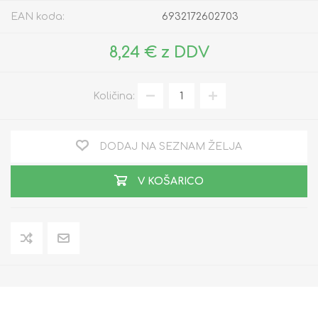
EAN koda:
6932172602703
8,24 € z DDV
Količina:
DODAJ NA SEZNAM ŽELJA
V KOŠARICO