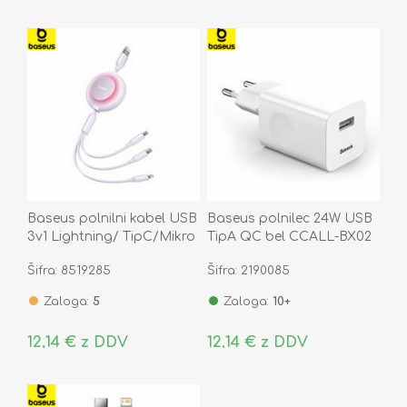
Baseus polnilni kabel USB
Baseus polnilec 24W USB
3v1 Lightning/ TipC/Mikro
TipA QC bel CCALL-BX02
3.5A vijoličen 1,1m
Šifra: 8519285
Šifra: 2190085
CAMJ01000
Zaloga:
5
Zaloga:
10+
12,14 € z DDV
12,14 € z DDV