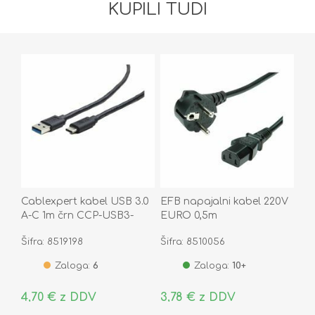
KUPILI TUDI
Cablexpert kabel USB 3.0
EFB napajalni kabel 220V
A-C 1m črn CCP-USB3-
EURO 0,5m
AMCM-1M
Šifra: 8519198
Šifra: 8510056
Zaloga:
6
Zaloga:
10+
4,70 € z DDV
3,78 € z DDV