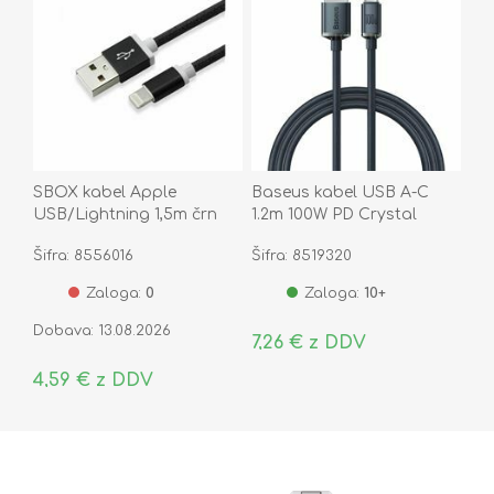
SBOX kabel Apple
Baseus kabel USB A-C
USB/Lightning 1,5m črn
1.2m 100W PD Crystal
IPH7-B
shine črn CAJY000401
Šifra: 8556016
Šifra: 8519320
Zaloga:
0
Zaloga:
10+
Dobava: 13.08.2026
7,26 € z DDV
4,59 € z DDV