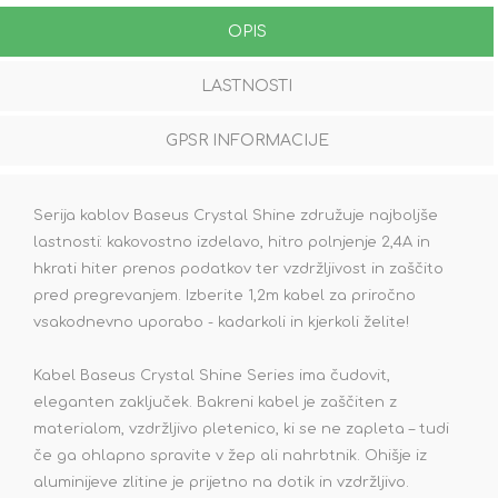
OPIS
LASTNOSTI
GPSR INFORMACIJE
Serija kablov Baseus Crystal Shine združuje najboljše
lastnosti: kakovostno izdelavo, hitro polnjenje 2,4A in
hkrati hiter prenos podatkov ter vzdržljivost in zaščito
pred pregrevanjem. Izberite 1,2m kabel za priročno
vsakodnevno uporabo - kadarkoli in kjerkoli želite!
Kabel Baseus Crystal Shine Series ima čudovit,
eleganten zaključek. Bakreni kabel je zaščiten z
materialom, vzdržljivo pletenico, ki se ne zapleta – tudi
če ga ohlapno spravite v žep ali nahrbtnik. Ohišje iz
aluminijeve zlitine je prijetno na dotik in vzdržljivo.