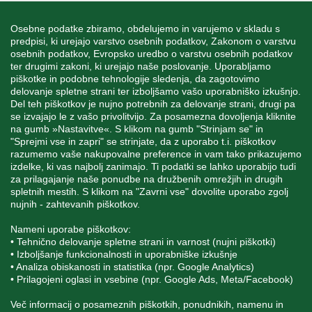
INFORMACIJE
Osebne podatke zbiramo, obdelujemo in varujemo v skladu s
predpisi, ki urejajo varstvo osebnih podatkov, Zakonom o varstvu
osebnih podatkov, Evropsko uredbo o varstvu osebnih podatkov
MOJ RAČUN
ter drugimi zakoni, ki urejajo naše poslovanje. Uporabljamo
piškotke in podobne tehnologije sledenja, da zagotovimo
delovanje spletne strani ter izboljšamo vašo uporabniško izkušnjo.
STORITEV ZA STRANKE
Del teh piškotkov je nujno potrebnih za delovanje strani, drugi pa
se izvajajo le z vašo privolitvijo. Za posamezna dovoljenja kliknite
na gumb »Nastavitve«. S klikom na gumb "Strinjam se" in
"Sprejmi vse in zapri" se strinjate, da z uporabo t.i. piškotkov
SPREMLJAJTE NAS
razumemo vaše nakupovalne preference in vam tako prikazujemo
izdelke, ki vas najbolj zanimajo. Ti podatki se lahko uporabijo tudi
za prilagajanje naše ponudbe na družbenih omrežjih in drugih
spletnih mestih. S klikom na "Zavrni vse" dovolite uporabo zgolj
nujnih - zahtevanih piškotkov.
Blatnica 8, 1236 Trzin
Nameni uporabe piškotkov:
• Tehnično delovanje spletne strani in varnost (nujni piškotki)
+386 1 562 21 11
• Izboljšanje funkcionalnosti in uporabniške izkušnje
• Analiza obiskanosti in statistika (npr. Google Analytics)
• Prilagojeni oglasi in vsebine (npr. Google Ads, Meta/Facebook)
Več informacij o posameznih piškotkih, ponudnikih, namenu in