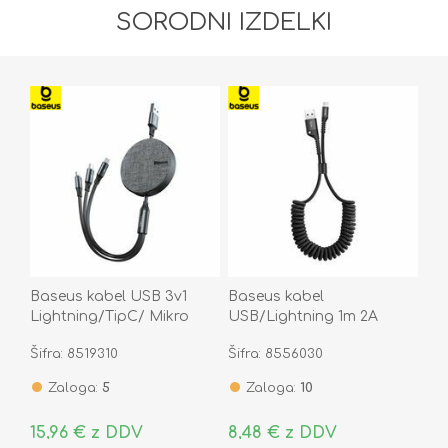
SORODNI IZDELKI
Baseus kabel USB 3v1
Baseus kabel
Lightning/TipC/ Mikro
USB/Lightning 1m 2A
1.2m siv CAMLT-BYG1
spiralni črn CALSR-01
Šifra: 8519310
Šifra: 8556030
Zaloga:
5
Zaloga:
10
15,96 € z DDV
8,48 € z DDV