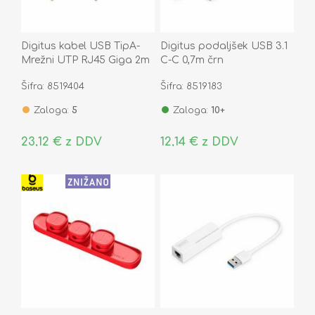
Digitus kabel USB TipA-
Digitus podaljšek USB 3.1
Mrežni UTP RJ45 Giga 2m
C-C 0,7m črn
AK-300600-020-S
Šifra: 8519404
Šifra: 8519183
Zaloga:
5
Zaloga:
10+
23,12 € z DDV
12,14 € z DDV