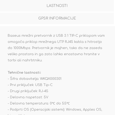
LASTNOSTI
GPSR INFORMACIJE
Baseus mrežni pretvornik z USB 3.1 TIP-C priklopom vam
omogoča priklop mrežnega UTP RJ45 kabla s hitrostjo
do 1000Mbps. Pretvornik je majhen, tako da ne zaseda
veliko prostora in ga zato lahko enostavno hranite v
torbi ali nahrbtniku.
Tehnične lastnosti:
- Šifra dobavitelja: WKQX000301
- Prvi priključek: USB Tip-C
- Drugi priključek: RJ-45
- Delovna napetost: 5V
- Delovna temperatura: 0℃ do 55℃
- Podprti OS (Operacijski sistemi): Windows, Apples OS,