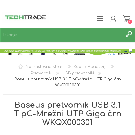
0
REGISTRACIJA
PRIJAVA
SEZNAM ŽELJA
0
Na naslovno stran
Kabli / Adapterji
Pretvorniki
USB pretvorniki
Baseus pretvornik USB 3.1 TipC-Mrežni UTP Giga črn
WKQX000301
Baseus pretvornik USB 3.1
TipC-Mrežni UTP Giga črn
WKQX000301