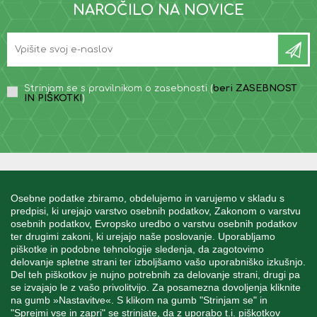
NAROČILO NA NOVICE
Strinjam se s pravilnikom o zasebnosti (
beri ZASEBNOST
IN PIŠKOTKI
)
INFORMACIJE
Osebne podatke zbiramo, obdelujemo in varujemo v skladu s
predpisi, ki urejajo varstvo osebnih podatkov, Zakonom o varstvu
osebnih podatkov, Evropsko uredbo o varstvu osebnih podatkov
MOJ RAČUN
ter drugimi zakoni, ki urejajo naše poslovanje. Uporabljamo
piškotke in podobne tehnologije sledenja, da zagotovimo
delovanje spletne strani ter izboljšamo vašo uporabniško izkušnjo.
STORITEV ZA STRANKE
Del teh piškotkov je nujno potrebnih za delovanje strani, drugi pa
se izvajajo le z vašo privolitvijo. Za posamezna dovoljenja kliknite
na gumb »Nastavitve«. S klikom na gumb "Strinjam se" in
"Sprejmi vse in zapri" se strinjate, da z uporabo t.i. piškotkov