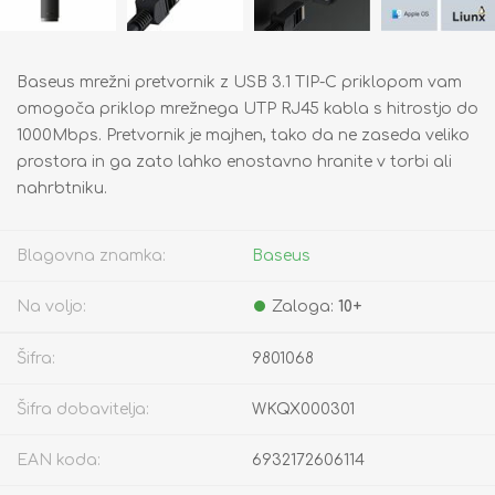
Baseus mrežni pretvornik z USB 3.1 TIP-C priklopom vam
omogoča priklop mrežnega UTP RJ45 kabla s hitrostjo do
1000Mbps. Pretvornik je majhen, tako da ne zaseda veliko
prostora in ga zato lahko enostavno hranite v torbi ali
nahrbtniku.
Blagovna znamka:
Baseus
Na voljo:
Zaloga:
10+
Šifra:
9801068
Šifra dobavitelja:
WKQX000301
EAN koda:
6932172606114