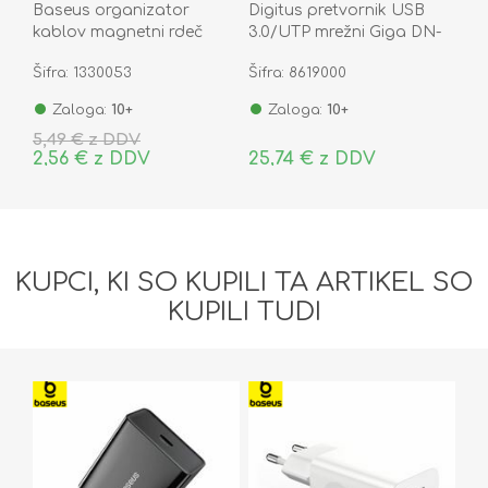
Baseus organizator
Digitus pretvornik USB
kablov magnetni rdeč
3.0/UTP mrežni Giga DN-
ACWDJ-09
3023
Šifra: 1330053
Šifra: 8619000
Zaloga:
10+
Zaloga:
10+
5,49 € z DDV
2,56 € z DDV
25,74 € z DDV
KUPCI, KI SO KUPILI TA ARTIKEL SO
KUPILI TUDI