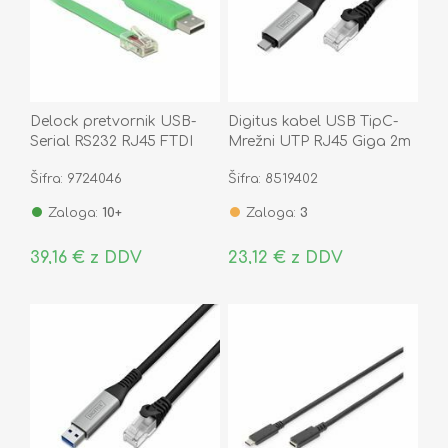
Delock pretvornik USB-
Digitus kabel USB TipC-
Serial RS232 RJ45 FTDI
Mrežni UTP RJ45 Giga 2m
1,8m 62960
AK-300601-020-S
Šifra: 9724046
Šifra: 8519402
Zaloga:
10+
Zaloga:
3
39,16 € z DDV
23,12 € z DDV