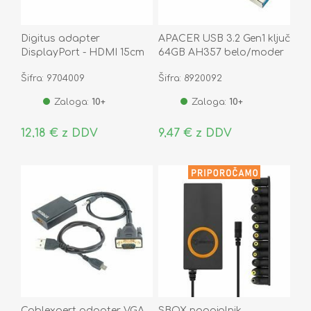
Digitus adapter
APACER USB 3.2 Gen1 ključ
DisplayPort - HDMI 15cm
64GB AH357 belo/moder
AK-340400-001-S
Šifra: 9704009
Šifra: 8920092
Zaloga:
10+
Zaloga:
10+
12,18 € z DDV
9,47 € z DDV
Cablexpert adapter VGA
SBOX napajalnik