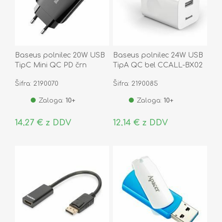
Baseus polnilec 20W USB
Baseus polnilec 24W USB
TipC Mini QC PD črn
TipA QC bel CCALL-BX02
CCFS-SN01
Šifra: 2190070
Šifra: 2190085
Zaloga:
10+
Zaloga:
10+
14,27 € z DDV
12,14 € z DDV