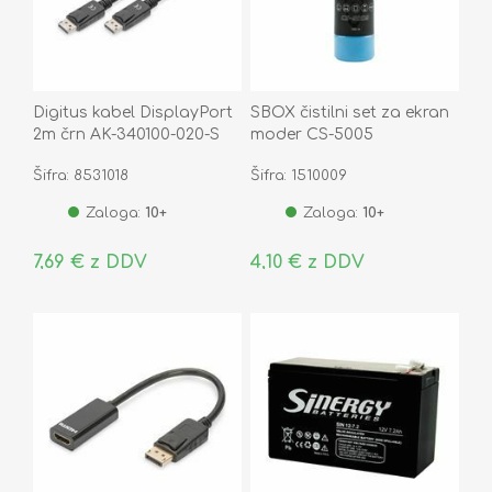
Digitus kabel DisplayPort
SBOX čistilni set za ekran
2m črn AK-340100-020-S
moder CS-5005
Šifra: 8531018
Šifra: 1510009
Zaloga:
10+
Zaloga:
10+
7,69 € z DDV
4,10 € z DDV