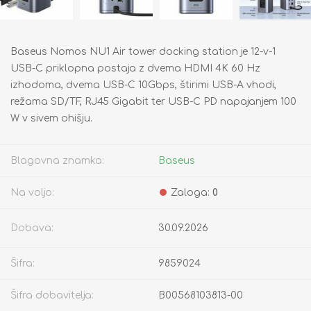
Baseus Nomos NU1 Air tower docking station je 12-v-1
USB-C priklopna postaja z dvema HDMI 4K 60 Hz
izhodoma, dvema USB-C 10Gbps, štirimi USB-A vhodi,
režama SD/TF, RJ45 Gigabit ter USB-C PD napajanjem 100
W v sivem ohišju.
Blagovna znamka:
Baseus
Na voljo:
Zaloga:
0
Dobava:
30.09.2026
Šifra:
9859024
Šifra dobavitelja:
B00568103813-00