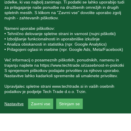
izdelke, ki vas najbolj zanimajo. Ti podatki se lahko uporabijo tudi
za prilagajanje naše ponudbe na družbenih omrežjih in drugih
spletnih mestih. S klikom na "Zavrni vse" dovolite uporabo zgolj
SPREMLJAJTE NAS
nujnih - zahtevanih piškotkov.
Nameni uporabe piškotkov:
• Tehnično delovanje spletne strani in varnost (nujni piškotki)
• Izboljšanje funkcionalnosti in uporabniške izkušnje
• Analiza obiskanosti in statistika (npr. Google Analytics)
Blatnica 8, 1236 Trzin
• Prilagojeni oglasi in vsebine (npr. Google Ads, Meta/Facebook)
+386 1 562 21 11
Več informacij o posameznih piškotkih, ponudnikih, namenu in
trajanju najdete na
https://www.techtrade.si/zasebnost-in-piskotki
S sprejemom piškotkov podajate privolitev za njihovo uporabo.
Nastavitve lahko kadarkoli spremenite ali umaknete privolitev.
Upravljalec spletne strani
www.techtrade.si
in vaših osebnih
podatkov je podjetje Tech Trade d.o.o. Trzin.
V podjetju TechTrade Trzin si prizadevamo objavljati
Nastavitve
Zavrni vse
Strinjam se
pravilne in verodostojne podatke. V kolikor na naši
spletni strani zasledite napačne oziroma neustrezne
podatke ali slike, vas prosimo, da nam to sporočite na
info@techtrade.si. Avtorske pravice © 1992-2026
TechTrade d.o.o. Trzin. Vse pravice pridržane.