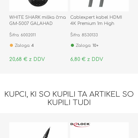
WHITE SHARK miška črna
Cablexpert kabel HDMI
GM-5007 GALAHAD
4K Premium 1m High
gaming
Speed črn CCBP-HDMI-1M
Šifra: 6002011
Šifra: 8530133
Zaloga:
4
Zaloga:
10+
20,68 € z DDV
6,80 € z DDV
KUPCI, KI SO KUPILI TA ARTIKEL SO
KUPILI TUDI