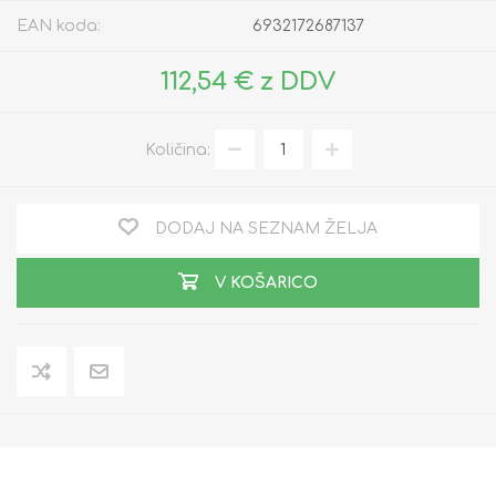
EAN koda:
6932172687137
112,54 € z DDV
Količina:
DODAJ NA SEZNAM ŽELJA
V KOŠARICO