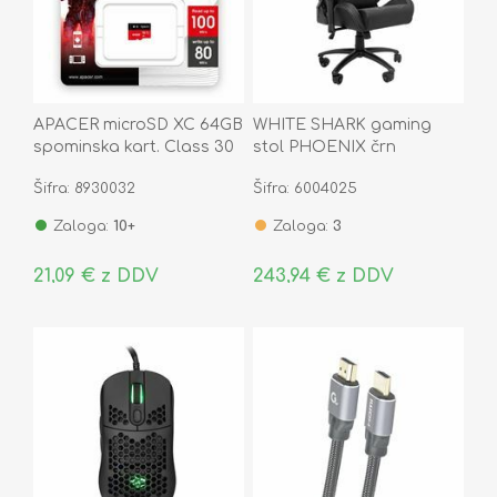
APACER microSD XC 64GB
WHITE SHARK gaming
spominska kart. Class 30
stol PHOENIX črn
Gaming AP64GMCSX10U7-
Šifra: 8930032
Šifra: 6004025
RAGC
Zaloga:
10+
Zaloga:
3
21,09 € z DDV
243,94 € z DDV