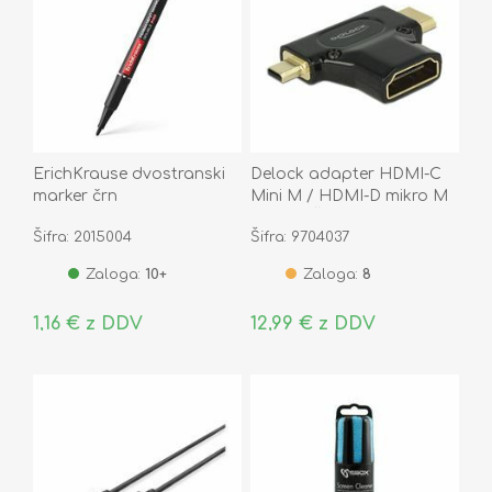
ErichKrause dvostranski
Delock adapter HDMI-C
marker črn
Mini M / HDMI-D mikro M
/ HDMI Ž 65666
Šifra: 2015004
Šifra: 9704037
Zaloga:
10+
Zaloga:
8
1,16 € z DDV
12,99 € z DDV