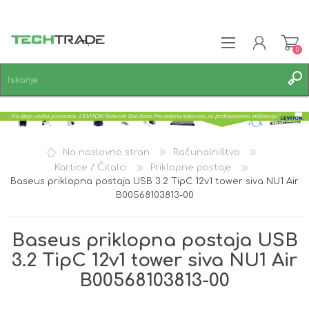
0
REGISTRACIJA
PRIJAVA
SEZNAM ŽELJA
0
Na naslovno stran
Računalništvo
Kartice / Čitalci
Priklopne postaje
Baseus priklopna postaja USB 3.2 TipC 12v1 tower siva NU1 Air
B00568103813-00
Baseus priklopna postaja USB
3.2 TipC 12v1 tower siva NU1 Air
B00568103813-00