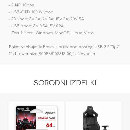
– RJ45: 1Gbps
– USB-C PD: 100 W vhod
– PD vhod: 5V 3A; 9V 3A; 15V 3A; 20V 5A
– USB izhod: 5V 0.5A; 5V 0.9A
– Združljivost: Windows, MacOS, Linux, Vista
Paket vsebuje:
1x Baseus priklopna postaja USB 3.2 TipC
12v1 tower siva B00568103813-00, 1x Navodila
SORODNI IZDELKI