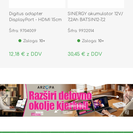
Digitus adapter
SINERGY akumulator 12V/
DisplayPort - HDMI 15cm
7,2Ah BATSIN12-7,2
AK-340400-001-S
Šifra: 9704009
Šifra: 9932014
Zaloga:
10+
Zaloga:
10+
12,18 € z DDV
30,45 € z DDV