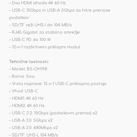
– Dva HDMI izhoda 4K 60 Hz
– USB-C 10Gbps in USB-A 5Gbps za hitre prenose
podatkov
– SD/TF reži UHS-I do 104 MB/s
– RJ45 Gigabit za stabilno omrežje
– USB-C PD do 100 W
– 12-v-1 razširitveni priklopni modul
Tehnične lastnosti:
– Model: BS-OH198
– Barva: Siva
– Vrsta naprave: 12-v-1 USB-C priklopna postaja
– Vhod: USB-C
– HDMI1: 4K 60 Hz
– HDMI2: 4K 60 Hz
– USB-C 3.2: 10Gbps (podatkovni prenos) x2
– USB-A 3.0: 5Gbps x2
– USB-A 2.0: 480Mbps x2
– SD/TF: UHS-I, 104 MB/s