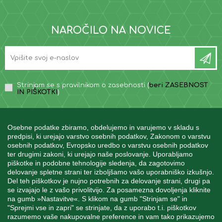
NAROČILO NA NOVICE
Strinjam se s pravilnikom o zasebnosti (
beri ZASEBNOST
IN PIŠKOTKI
)
Osebne podatke zbiramo, obdelujemo in varujemo v skladu s
predpisi, ki urejajo varstvo osebnih podatkov, Zakonom o varstvu
osebnih podatkov, Evropsko uredbo o varstvu osebnih podatkov
INFORMACIJE
ter drugimi zakoni, ki urejajo naše poslovanje. Uporabljamo
piškotke in podobne tehnologije sledenja, da zagotovimo
delovanje spletne strani ter izboljšamo vašo uporabniško izkušnjo.
MOJ RAČUN
Del teh piškotkov je nujno potrebnih za delovanje strani, drugi pa
se izvajajo le z vašo privolitvijo. Za posamezna dovoljenja kliknite
na gumb »Nastavitve«. S klikom na gumb "Strinjam se" in
"Sprejmi vse in zapri" se strinjate, da z uporabo t.i. piškotkov
STORITEV ZA STRANKE
razumemo vaše nakupovalne preference in vam tako prikazujemo