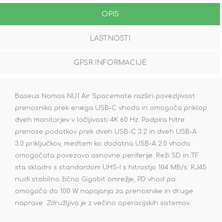
OPIS
LASTNOSTI
GPSR INFORMACIJE
Baseus Nomos NU1 Air Spacemate razširi povezljivost
prenosnika prek enega USB-C vhoda in omogoča priklop
dveh monitorjev v ločljivosti 4K 60 Hz. Podpira hitre
prenose podatkov prek dveh USB-C 3.2 in dveh USB-A
3.0 priključkov, medtem ko dodatna USB-A 2.0 vhoda
omogočata povezavo osnovne periferije. Reži SD in TF
sta skladni s standardom UHS-I s hitrostjo 104 MB/s. RJ45
nudi stabilno žično Gigabit omrežje, PD vhod pa
omogoča do 100 W napajanja za prenosnike in druge
naprave. Združljiva je z večino operacijskih sistemov.