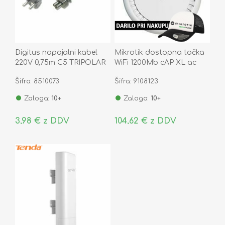
Digitus napajalni kabel
Mikrotik dostopna točka
220V 0,75m C5 TRIPOLAR
WiFi 1200Mb cAP XL ac
RBcAPGi-5acD2nD-XL
Šifra: 8510073
Šifra: 9108123
Zaloga:
10+
Zaloga:
10+
3,98 € z DDV
104,62 € z DDV