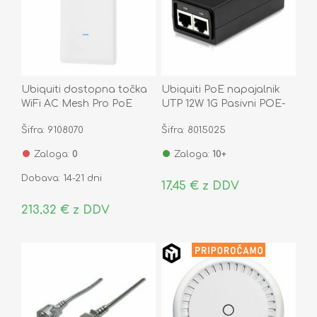
Ubiquiti dostopna točka
Ubiquiti PoE napajalnik
WiFi AC Mesh Pro PoE
UTP 12W 1G Pasivni POE-
UAP-AC-M-PRO
24-12W-G
Šifra: 9108070
Šifra: 8015025
Zaloga:
0
Zaloga:
10+
Dobava: 14-21 dni
17,45 € z DDV
213,32 € z DDV