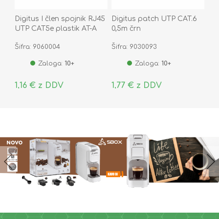
Digitus I člen spojnik RJ45
Digitus patch UTP CAT.6
UTP CAT5e plastik AT-A
0,5m črn
8/8
Šifra: 9060004
Šifra: 9030093
Zaloga:
10+
Zaloga:
10+
1,16 € z DDV
1,77 € z DDV