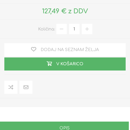
127,49 € z DDV
Količina:
DODAJ NA SEZNAM ŽELJA
V KOŠARICO
OPIS