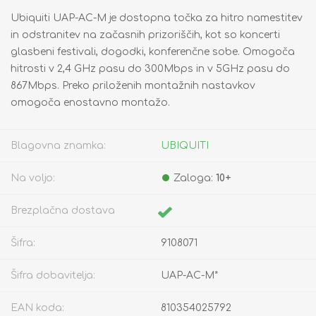
Ubiquiti UAP-AC-M je dostopna točka za hitro namestitev
in odstranitev na začasnih prizoriščih, kot so koncerti
glasbeni festivali, dogodki, konferenčne sobe. Omogoča
hitrosti v 2,4 GHz pasu do 300Mbps in v 5GHz pasu do
867Mbps. Preko priloženih montažnih nastavkov
omogoča enostavno montažo.
Blagovna znamka:
UBIQUITI
Na voljo:
Zaloga:
10+
Brezplačna dostava
Šifra:
9108071
Šifra dobavitelja:
UAP-AC-M*
EAN koda:
810354025792