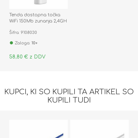
Tenda dostopna točka
WiFi 150Mb zunanja 2,4GH
12dBi O3
Šifra: 9108030
Zaloga:
10+
58,80 € z DDV
KUPCI, KI SO KUPILI TA ARTIKEL SO
KUPILI TUDI