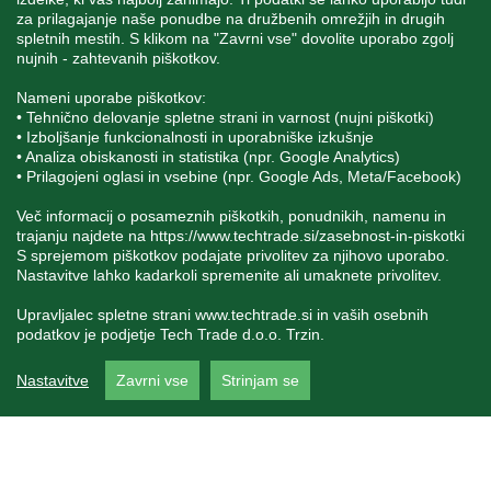
za prilagajanje naše ponudbe na družbenih omrežjih in drugih
spletnih mestih. S klikom na "Zavrni vse" dovolite uporabo zgolj
SPREMLJAJTE NAS
nujnih - zahtevanih piškotkov.
Nameni uporabe piškotkov:
• Tehnično delovanje spletne strani in varnost (nujni piškotki)
• Izboljšanje funkcionalnosti in uporabniške izkušnje
• Analiza obiskanosti in statistika (npr. Google Analytics)
Blatnica 8, 1236 Trzin
• Prilagojeni oglasi in vsebine (npr. Google Ads, Meta/Facebook)
+386 1 562 21 11
Več informacij o posameznih piškotkih, ponudnikih, namenu in
trajanju najdete na
https://www.techtrade.si/zasebnost-in-piskotki
S sprejemom piškotkov podajate privolitev za njihovo uporabo.
Nastavitve lahko kadarkoli spremenite ali umaknete privolitev.
Upravljalec spletne strani
www.techtrade.si
in vaših osebnih
podatkov je podjetje Tech Trade d.o.o. Trzin.
V podjetju TechTrade Trzin si prizadevamo objavljati
Nastavitve
Zavrni vse
Strinjam se
pravilne in verodostojne podatke. V kolikor na naši
spletni strani zasledite napačne oziroma neustrezne
podatke ali slike, vas prosimo, da nam to sporočite na
info@techtrade.si. Avtorske pravice © 1992-2026
TechTrade d.o.o. Trzin. Vse pravice pridržane.