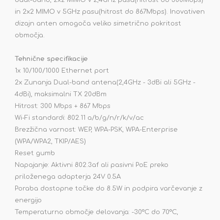
dual-band, 2x2 MIMO v 2,4GHz pasu(hitrost do 300Mbps)
in 2x2 MIMO v 5GHz pasu(hitrost do 867Mbps). Inovativen
dizajn anten omogoča veliko simetrično pokritost
območja.
Tehnične specifikacije
1x 10/100/1000 Ethernet port
2x Zunanja Dual-band antena(2,4GHz - 3dBi ali 5GHz -
4dBi), maksimalni TX 20dBm
Hitrost: 300 Mbps + 867 Mbps
Wi-Fi standardi: 802.11 a/b/g/n/r/k/v/ac
Brezžična varnost: WEP, WPA-PSK, WPA-Enterprise
(WPA/WPA2, TKIP/AES)
Reset gumb
Napajanje: Aktivni 802.3af ali pasivni PoE preko
priloženega adapterja 24V 0.5A
Poraba dostopne točke do 8.5W in podpira varčevanje z
energijo
Temperaturno območje delovanja: -30°C do 70°C,