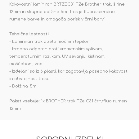
Kakovostni laminiran BRTZEC31 TZe Brother trak, širine
12mm in skupne dolžine 5m. Trak je fluorescenčno
rumene barve in omogoča porisk v črni barvi.
Tehnične lastnosti:
- Laminiran trak z zelo močnim lepilom
- Izredno odporen proti vremenskim vplivom,
temperaturnim razlikam, UV sevanju, kislinam,
maščobam, vodi...
- Izdelani so iz 6 plasti, kar zagotavlja posebno kakovost
in obstojnost traku
- Dolžina: 5m
Paket vsebuje:
1x BROTHER trak TZe C31 črn/fluo rumen
12mm