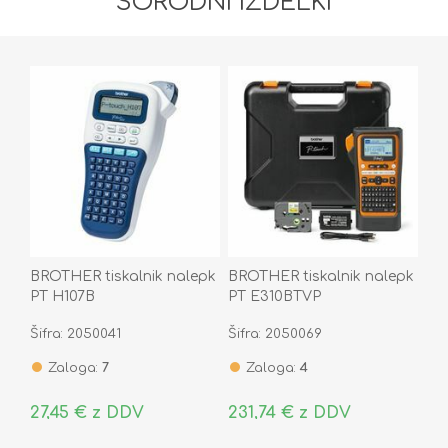
SORODNI IZDELKI
BROTHER tiskalnik nalepk
BROTHER tiskalnik nalepk
PT H107B
PT E310BTVP
Šifra: 2050041
Šifra: 2050069
Zaloga:
7
Zaloga:
4
27,45 € z DDV
231,74 € z DDV