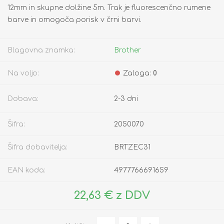
12mm in skupne dolžine 5m. Trak je fluorescenčno rumene
barve in omogoča porisk v črni barvi.
Blagovna znamka:
Brother
Na voljo:
Zaloga:
0
Dobava:
2-3 dni
Šifra:
2050070
Šifra dobavitelja:
BRTZEC31
EAN koda:
4977766691659
22,63 € z DDV