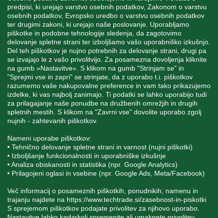
predpisi, ki urejajo varstvo osebnih podatkov, Zakonom o varstvu
osebnih podatkov, Evropsko uredbo o varstvu osebnih podatkov
MOJ RAČUN
ter drugimi zakoni, ki urejajo naše poslovanje. Uporabljamo
piškotke in podobne tehnologije sledenja, da zagotovimo
delovanje spletne strani ter izboljšamo vašo uporabniško izkušnjo.
STORITEV ZA STRANKE
Del teh piškotkov je nujno potrebnih za delovanje strani, drugi pa
se izvajajo le z vašo privolitvijo. Za posamezna dovoljenja kliknite
na gumb »Nastavitve«. S klikom na gumb "Strinjam se" in
"Sprejmi vse in zapri" se strinjate, da z uporabo t.i. piškotkov
SPREMLJAJTE NAS
razumemo vaše nakupovalne preference in vam tako prikazujemo
izdelke, ki vas najbolj zanimajo. Ti podatki se lahko uporabijo tudi
za prilagajanje naše ponudbe na družbenih omrežjih in drugih
spletnih mestih. S klikom na "Zavrni vse" dovolite uporabo zgolj
nujnih - zahtevanih piškotkov.
Blatnica 8, 1236 Trzin
Nameni uporabe piškotkov:
• Tehnično delovanje spletne strani in varnost (nujni piškotki)
+386 1 562 21 11
• Izboljšanje funkcionalnosti in uporabniške izkušnje
• Analiza obiskanosti in statistika (npr. Google Analytics)
• Prilagojeni oglasi in vsebine (npr. Google Ads, Meta/Facebook)
Več informacij o posameznih piškotkih, ponudnikih, namenu in
trajanju najdete na
https://www.techtrade.si/zasebnost-in-piskotki
S sprejemom piškotkov podajate privolitev za njihovo uporabo.
Nastavitve lahko kadarkoli spremenite ali umaknete privolitev.