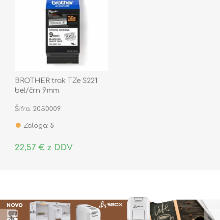
BROTHER trak TZe S221
bel/črn 9mm
Šifra: 2050009
Zaloga:
5
22,57 € z DDV