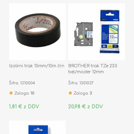
Izolirni trak 15mm/10m črn
BROTHER trak TZe 233
bel/moder 12mm
Šifra: 1310004
Šifra: 1301037
Zaloga:
10
Zaloga:
3
1,81 € z DDV
20,98 € z DDV