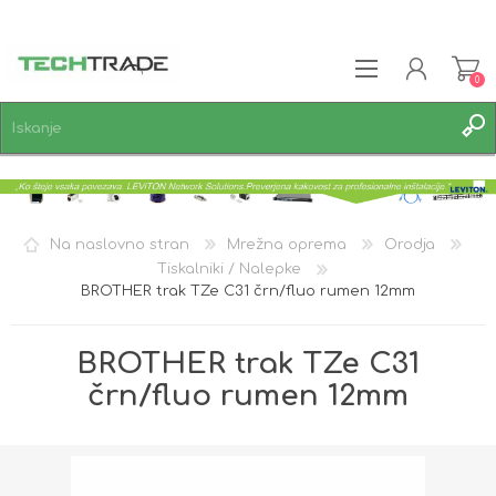
0
REGISTRACIJA
PRIJAVA
SEZNAM ŽELJA
0
Na naslovno stran
Mrežna oprema
Orodja
Tiskalniki / Nalepke
BROTHER trak TZe C31 črn/fluo rumen 12mm
BROTHER trak TZe C31
črn/fluo rumen 12mm