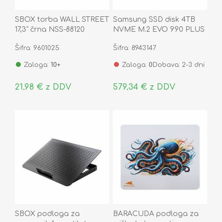
SBOX torba WALL STREET
Samsung SSD disk 4TB
17,3" črna NSS-88120
NVME M.2 EVO 990 PLUS
PCI-e 5.0 x2 MZ-V9S4T0BW
Šifra: 9601025
Šifra: 8943147
Zaloga:
10+
Zaloga:
0
Dobava: 2-3 dni
21,98 € z DDV
579,34 € z DDV
SBOX podloga za
BARACUDA podloga za