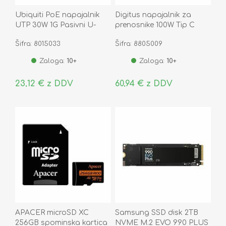
Ubiquiti PoE napajalnik
Digitus napajalnik za
UTP 30W 1G Pasivni U-
prenosnike 100W Tip C
PoE+
polnilec DA-10072
Šifra: 8015033
Šifra: 8805009
Zaloga:
10+
Zaloga:
10+
23,12 € z DDV
60,94 € z DDV
APACER microSD XC
Samsung SSD disk 2TB
256GB spominska kartica
NVME M.2 EVO 990 PLUS