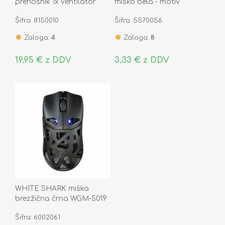
prenosnik 1x ventilator
miško bela - motiv
18x18cm CP-28
hobotnica BGMP-051
Šifra: 8150010
Šifra: 5570056
OCTOPUS
Zaloga:
4
Zaloga:
8
19,95 € z DDV
3,33 € z DDV
WHITE SHARK miška
brezžična črna WGM-5019
DAGONET gaming
Šifra: 6002061