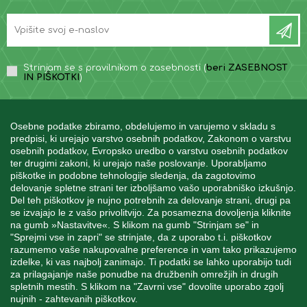
Strinjam se s pravilnikom o zasebnosti (
beri ZASEBNOST
IN PIŠKOTKI
)
Osebne podatke zbiramo, obdelujemo in varujemo v skladu s
predpisi, ki urejajo varstvo osebnih podatkov, Zakonom o varstvu
osebnih podatkov, Evropsko uredbo o varstvu osebnih podatkov
INFORMACIJE
ter drugimi zakoni, ki urejajo naše poslovanje. Uporabljamo
piškotke in podobne tehnologije sledenja, da zagotovimo
delovanje spletne strani ter izboljšamo vašo uporabniško izkušnjo.
MOJ RAČUN
Del teh piškotkov je nujno potrebnih za delovanje strani, drugi pa
se izvajajo le z vašo privolitvijo. Za posamezna dovoljenja kliknite
na gumb »Nastavitve«. S klikom na gumb "Strinjam se" in
"Sprejmi vse in zapri" se strinjate, da z uporabo t.i. piškotkov
STORITEV ZA STRANKE
razumemo vaše nakupovalne preference in vam tako prikazujemo
izdelke, ki vas najbolj zanimajo. Ti podatki se lahko uporabijo tudi
za prilagajanje naše ponudbe na družbenih omrežjih in drugih
spletnih mestih. S klikom na "Zavrni vse" dovolite uporabo zgolj
SPREMLJAJTE NAS
nujnih - zahtevanih piškotkov.