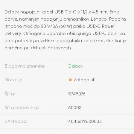
Delock napajalni kabel USB Tip-C v 11,0 x 4,5 mm, črne
barve, namenjen napajanju prenosnikov Lenovo. Podpira
izhodno moč do 20 V/3A (60 W) preko USB-C Power
Delivery. Omogoča uporabo običajnega USB-C polnilca
brez potrebe po velikem napajalniku za prenosnike, kar je
priročno pri delu ali potovanjih.
Blagovna znamka:
Delock
Na voljo:
Zaloga:
4
Šifra:
9749076
Šifra dobavitelja:
60003
EAN koda:
4043619600038