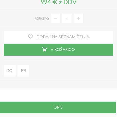
9,94 € z DDV
Količina:
DODAJ NA SEZNAM ŽELJA
V KOŠARICO
OPIS