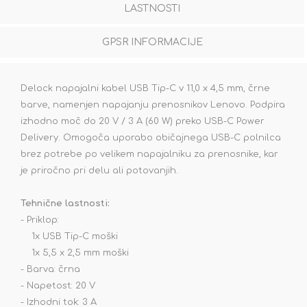
LASTNOSTI
GPSR INFORMACIJE
Delock napajalni kabel USB Tip-C v 11,0 x 4,5 mm, črne
barve, namenjen napajanju prenosnikov Lenovo. Podpira
izhodno moč do 20 V / 3 A (60 W) preko USB-C Power
Delivery. Omogoča uporabo običajnega USB-C polnilca
brez potrebe po velikem napajalniku za prenosnike, kar
je priročno pri delu ali potovanjih.
Tehnične lastnosti:
- Priklop:
1x USB Tip-C moški
1x 5,5 x 2,5 mm moški
- Barva: črna
- Napetost: 20 V
- Izhodni tok: 3 A