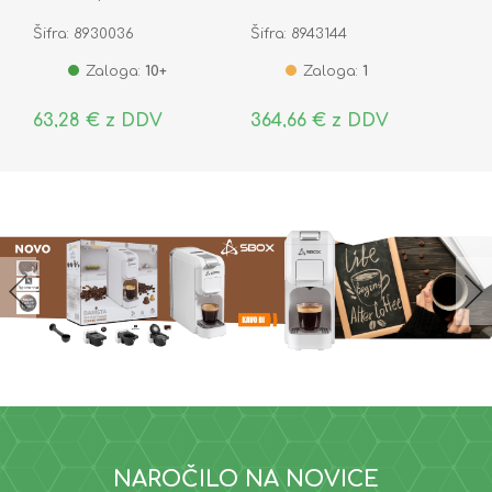
U3 R100 V30 A2
PCI-e 5.0 x2 MZ-V9S2T0BW
Šifra: 8930036
Šifra: 8943144
AP256GMCSX10U8-R
Zaloga:
10+
Zaloga:
1
63,28 € z DDV
364,66 € z DDV
NAROČILO NA NOVICE