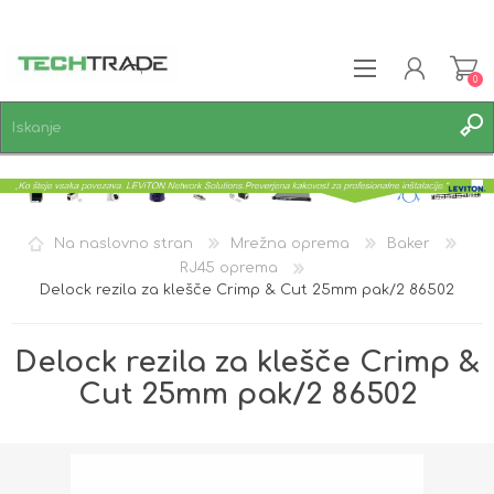
0
REGISTRACIJA
PRIJAVA
SEZNAM ŽELJA
0
Na naslovno stran
Mrežna oprema
Baker
RJ45 oprema
Delock rezila za klešče Crimp & Cut 25mm pak/2 86502
Delock rezila za klešče Crimp &
Cut 25mm pak/2 86502