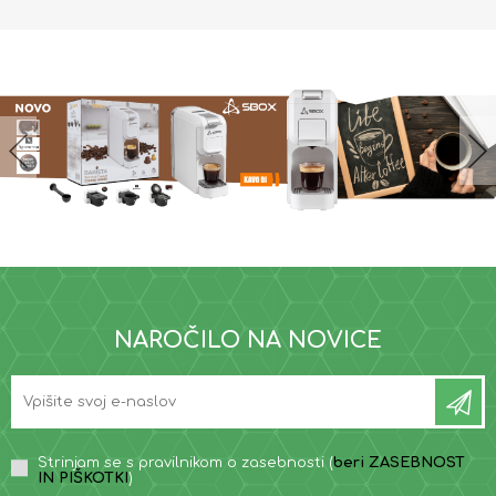
NAROČILO NA NOVICE
Strinjam se s pravilnikom o zasebnosti (
beri ZASEBNOST
IN PIŠKOTKI
)