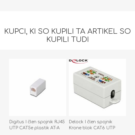
KUPCI, KI SO KUPILI TA ARTIKEL SO
KUPILI TUDI
Digitus I člen spojnik RJ45
Delock I člen spojnik
UTP CAT5e plastik AT-A
Krone blok CAT6 UTP
8/8
tool-free 86167