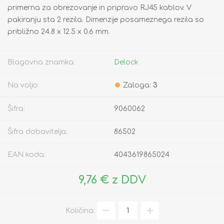
primerna za obrezovanje in pripravo RJ45 kablov. V
pakiranju sta 2 rezila. Dimenzije posameznega rezila so
približno 24.8 x 12.5 x 0.6 mm.
Blagovna znamka:
Delock
Na voljo:
Zaloga:
3
Šifra:
9060062
Šifra dobavitelja:
86502
EAN koda:
4043619865024
9,76 € z DDV
Količina: