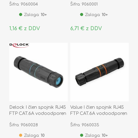
Šifra: 9060004
Šifra: 9060001
Zaloga:
10+
Zaloga:
10+
1,16 € z DDV
6,71 € z DDV
Delock I člen spojnik RJ45
Value I člen spojnik RJ45
FTP CAT.6A vodoodporen
FTP CAT.6A vodoodporen
IP68 86693
IP68 21.99.3007-20
Šifra: 9060028
Šifra: 9060035
Zaloga:
10
Zaloga:
10+