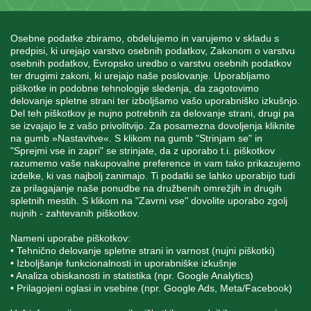
Osebne podatke zbiramo, obdelujemo in varujemo v skladu s
predpisi, ki urejajo varstvo osebnih podatkov, Zakonom o varstvu
osebnih podatkov, Evropsko uredbo o varstvu osebnih podatkov
INFORMACIJE
ter drugimi zakoni, ki urejajo naše poslovanje. Uporabljamo
piškotke in podobne tehnologije sledenja, da zagotovimo
delovanje spletne strani ter izboljšamo vašo uporabniško izkušnjo.
Del teh piškotkov je nujno potrebnih za delovanje strani, drugi pa
MOJ RAČUN
se izvajajo le z vašo privolitvijo. Za posamezna dovoljenja kliknite
na gumb »Nastavitve«. S klikom na gumb "Strinjam se" in
"Sprejmi vse in zapri" se strinjate, da z uporabo t.i. piškotkov
STORITEV ZA STRANKE
razumemo vaše nakupovalne preference in vam tako prikazujemo
izdelke, ki vas najbolj zanimajo. Ti podatki se lahko uporabijo tudi
za prilagajanje naše ponudbe na družbenih omrežjih in drugih
spletnih mestih. S klikom na "Zavrni vse" dovolite uporabo zgolj
SPREMLJAJTE NAS
nujnih - zahtevanih piškotkov.
Nameni uporabe piškotkov:
• Tehnično delovanje spletne strani in varnost (nujni piškotki)
• Izboljšanje funkcionalnosti in uporabniške izkušnje
• Analiza obiskanosti in statistika (npr. Google Analytics)
Blatnica 8, 1236 Trzin
• Prilagojeni oglasi in vsebine (npr. Google Ads, Meta/Facebook)
+386 1 562 21 11