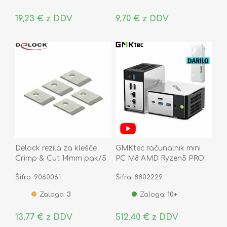
19,23 € z DDV
9,70 € z DDV
Delock rezila za klešče
GMKtec računalnik mini
Crimp & Cut 14mm pak/5
PC M8 AMD Ryzen5 PRO
86499
16GB RAM 512GB SSD
Šifra: 9060061
Šifra: 8802229
NucBox črn
Zaloga:
3
Zaloga:
10+
13,77 € z DDV
512,40 € z DDV