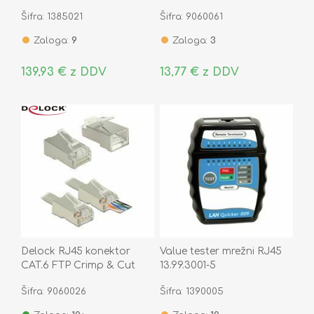
set konektorjev 86450
86499
Šifra: 1385021
Šifra: 9060061
Zaloga:
9
Zaloga:
3
139,93 € z DDV
13,77 € z DDV
Delock RJ45 konektor
Value tester mrežni RJ45
CAT.6 FTP Crimp & Cut
13.99.3001-5
pak/20 86454
Šifra: 9060026
Šifra: 1390005