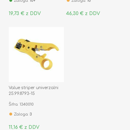
Zaloga:
10+
Zaloga:
10
19,73 € z DDV
46,30 € z DDV
Value striper univerzalni
25.99.8793-15
Šifra: 1340010
Zaloga:
3
11,16 € z DDV