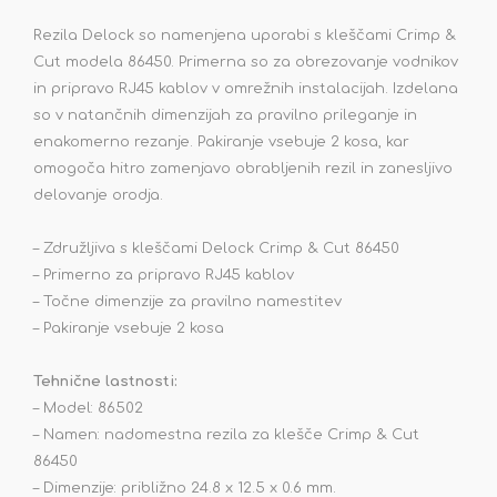
Rezila Delock so namenjena uporabi s kleščami Crimp &
Cut modela 86450. Primerna so za obrezovanje vodnikov
in pripravo RJ45 kablov v omrežnih instalacijah. Izdelana
so v natančnih dimenzijah za pravilno prileganje in
enakomerno rezanje. Pakiranje vsebuje 2 kosa, kar
omogoča hitro zamenjavo obrabljenih rezil in zanesljivo
delovanje orodja.
– Združljiva s kleščami Delock Crimp & Cut 86450
– Primerno za pripravo RJ45 kablov
– Točne dimenzije za pravilno namestitev
– Pakiranje vsebuje 2 kosa
Tehnične lastnosti:
– Model: 86502
– Namen: nadomestna rezila za klešče Crimp & Cut
86450
– Dimenzije: približno 24.8 x 12.5 x 0.6 mm.