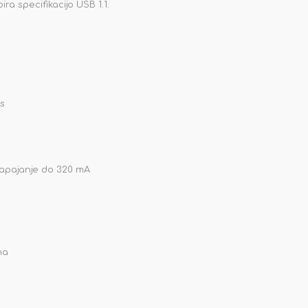
a specifikacijo USB 1.1.
/s
napajanje do 320 mA
na