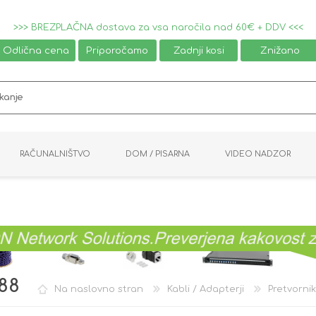
>>> BREZPLAČNA dostava za vsa naročila nad 60€ + DDV <<<
Odlična cena
Priporočamo
Zadnji kosi
Znižano
RAČUNALNIŠTVO
DOM / PISARNA
VIDEO NADZOR
MIŠKE / TIPKOVNICE
PAMETNI DOM
AVDIO / VIDEO
NAPAJALNIKI
KVM KABLI
KABINETI
PISARNIŠKA OPREMA
PRETVORNIKI
AV STIKALA
VTIČNICE
NALEPKE
GAMING
88
Na naslovno stran
Kabli / Adapterji
Pretvornik