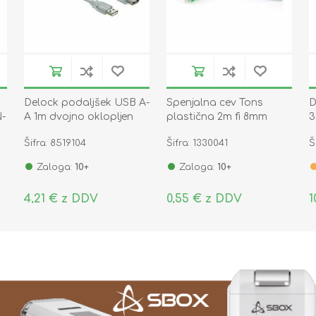
Delock podaljšek USB A-
Spenjalna cev Tons
D
N-
A 1m dvojno oklopljen
plastična 2m fi 8mm
3
transparent 83881
prozorna
6
Šifra: 8519104
Šifra: 1330041
Š
Zaloga:
10+
Zaloga:
10+
4,21 € z DDV
0,55 € z DDV
1