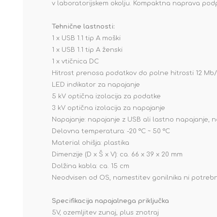
v laboratorijskem okolju. Kompaktna naprava podpir
Tehnične lastnosti:
1 x USB 1.1 tip A moški
1 x USB 1.1 tip A ženski
1 x vtičnica DC
Hitrost prenosa podatkov do polne hitrosti 12 Mb
LED indikator za napajanje
5 kV optična izolacija za podatke
3 kV optična izolacija za napajanje
Napajanje: napajanje z USB ali lastno napajanje, 
Delovna temperatura: -20 °C ~ 50 °C
Material ohišja: plastika
Dimenzije (D x Š x V): ca. 66 x 39 x 20 mm
Dolžina kabla: ca. 15 cm
Neodvisen od OS, namestitev gonilnika ni potreb
Specifikacija napajalnega priključka
5V, ozemljitev zunaj, plus znotraj