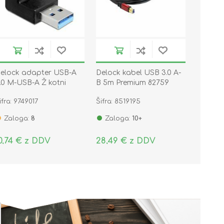
elock adapter USB-A
Delock kabel USB 3.0 A-
.0 M-USB-A Ž kotni
B 5m Premium 82759
5339
ifra: 9749017
Šifra: 8519195
Zaloga:
8
Zaloga:
10+
0,74 € z DDV
28,49 € z DDV