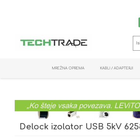
MREŽNA OPREMA
KABLI / ADAPTERJI
RAČUNALNIŠKI VIDEO
PRENOSNIKI / MINI PC
NADZORNE KAMERE
MNOŽILNIKI
NOSILCI
BAKER
SHRANJEVANJE
KVM STIKALA
PODATKOVNI
SNEMALNIKI
NAPAJANJE
OPTIKA
KABLI
Delock izolator USB 5kV 625