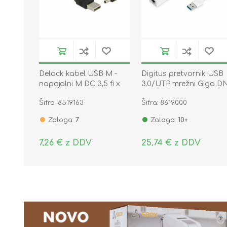
Delock kabel USB M -
Digitus pretvornik USB
napajalni M DC 3,5 fi x
3.0/UTP mrežni Giga D
1,35mm kotni 1,5m 83577
3023
Šifra: 8519163
Šifra: 8619000
Zaloga:
7
Zaloga:
10+
7,26 € z DDV
25,74 € z DDV