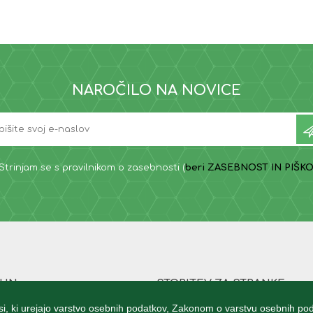
NAROČILO NA NOVICE
Strinjam se s pravilnikom o zasebnosti (
beri ZASEBNOST IN PIŠKO
ČUN
STORITEV ZA STRANKE
stranke
WhiteShark Gaming
i, ki urejajo varstvo osebnih podatkov, Zakonom o varstvu osebnih pod