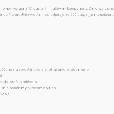
enjen vgradnji 10" pasivnih in aktivnih komponent. Dimenzij: viši
abinet. Na prednjih vratih, ki se odpirajo za 200 stopinj je namešče
ameščene na sprednji strani znotraj omare, pocinkane
ni
nostjo, prašno lakirana
hi in plastičnim pokrovom na tleh
evanje