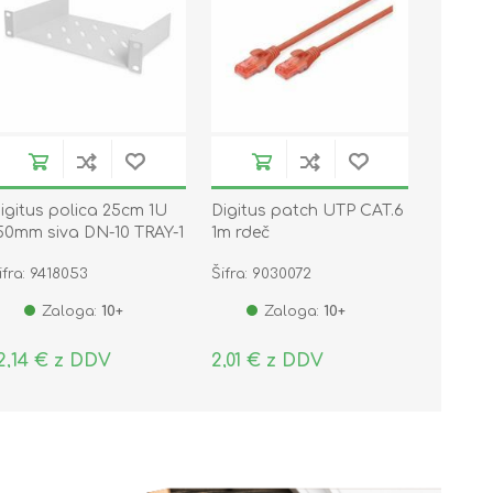
igitus polica 25cm 1U
Digitus patch UTP CAT.6
50mm siva DN-10 TRAY-1
1m rdeč
ifra: 9418053
Šifra: 9030072
Zaloga:
10+
Zaloga:
10+
2,14 € z DDV
2,01 € z DDV