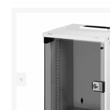
Inštalacijski kabli
Mini PC računalniki
Televizija
Inštalacijski kabli
USB kabli
Diski
UPS / akumulatorji
DisplayPort kabli
Priključni kabli
Prenosni računalniki
Monitor
Priključni kabli
HDD kabli
SSD
Polnilci USB
DVI kabli
Priključni paneli
Monitorji
Projektor
Priključni paneli
PS/2 kabli
Ohišja / Nosilci
Power bank
HDMI kabli
Moduli
Torbe / Nahrbtniki
Telefoni / Tablice
Pretvorniki
Paralelni kabli
Pomnilniške kartice
12/220V pretvorniki
VGA kabli
RJ45 oprema
Podloge / Ključavnice
Projekcijska platna
Adapterji / Konektorji
Serijski kabli
USB ključi
Podaljški 220V
Testerji mrežni
Napajalniki / Prenosnike
Razni nosilci
Orodje/ Testerji/ Čistilc
Telefonski kabli
NAS / Strežnik
Solarna energija
Pomnilniki RAM
Agregati