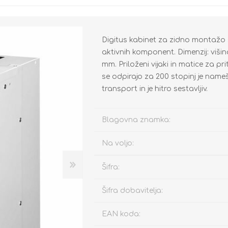
Digitus kabinet za zidno montažo s
Zidni
Avdio kabli
Miške
Dodatki / Senzorji
Konferenčne
USB pretvorniki
Slušalke / Mikrofoni
Uničevalniki
aktivnih komponent. Dimenzij: viši
mm. Priloženi vijaki in matice za pr
Samostoječi
Video kabli
Tipkovnice
Vtičnice
Sistemske
Avdio/Video pretvorniki
Miške
Plastifikatorji
se odpirajo za 200 stopinj je name
Police
Optični kabli
Miške / Tipkovnice
E-mobilnost
Podatkovne
RS232-422/485
Igralni ploščki
Identifikatorji / Števci
transport in je hitro sestavljiv.
Organizatorji kablov
TV kabli
Nalepke
Domofoni / Ključavnice
Optične
Bluetooth
Tipkovnice
Garderobne omarice
Dodatki
Konektorji
Podloge
Sesalci / Čistilci
Kanali
Podloge
Blagovna znamka:
i
Hlajenje
Kazalniki
Pametne ure
Nahrbtniki / Torbe
Razdelilci 220V
Gaming stoli - Mize
Na voljo:
Šifra:
Šifra dobavitelja:
EAN koda: