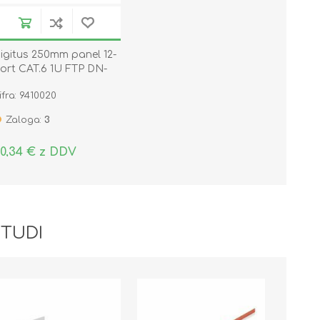
igitus 250mm panel 12-
ort CAT.6 1U FTP DN-
1612S
ifra: 9410020
Zaloga:
3
0,34 € z DDV
 TUDI