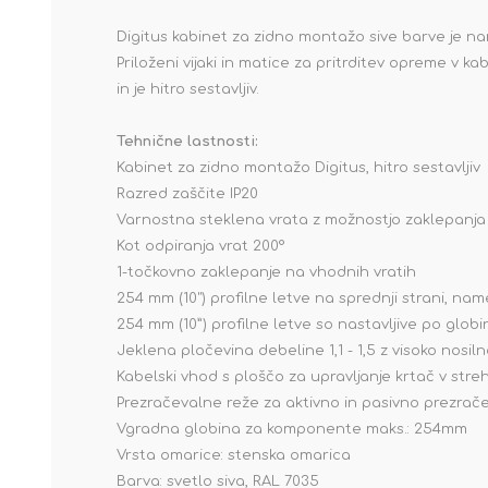
Digitus kabinet za zidno montažo sive barve je nam
Priloženi vijaki in matice za pritrditev opreme v k
in je hitro sestavljiv.
Tehnične lastnosti:
Kabinet za zidno montažo Digitus, hitro sestavljiv
Razred zaščite IP20
Varnostna steklena vrata z možnostjo zaklepanja
Kot odpiranja vrat 200°
1-točkovno zaklepanje na vhodnih vratih
254 mm (10") profilne letve na sprednji strani, n
254 mm (10”) profilne letve so nastavljive po globi
Jeklena pločevina debeline 1,1 - 1,5 z visoko nosil
Kabelski vhod s ploščo za upravljanje krtač v stre
Prezračevalne reže za aktivno in pasivno prezrač
Vgradna globina za komponente maks.: 254mm
Vrsta omarice: stenska omarica
Barva: svetlo siva, RAL 7035