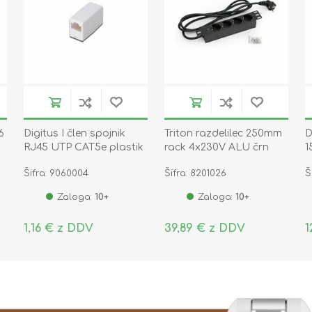
6
Digitus I člen spojnik
Triton razdelilec 250mm
D
RJ45 UTP CAT5e plastik
rack 4x230V ALU črn
1
AT-A 8/8
Šifra: 9060004
Šifra: 8201026
Š
Zaloga:
10+
Zaloga:
10+
1,16 € z DDV
39,89 € z DDV
1