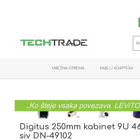
MREŽNA OPREMA
KABLI / ADAPTERJI
RAČUNALNIŠKI VIDEO
PRENOSNIKI / MINI PC
NADZORNE KAMERE
MNOŽILNIKI
NOSILCI
BAKER
SHRANJEVANJE
KVM STIKALA
PODATKOVNI
SNEMALNIKI
NAPAJANJE
OPTIKA
KABLI
Digitus 250mm kabinet 9U 4
siv DN-49102