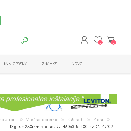
0
0
REGISTRACIJA
KVM OPREMA
ZNAMKE
NOVO
PRIJAVA
MONTAŽNA OPREMA
POTROŠNI MATERIAL
AKTIVNA OPREMA
LINE EXTENDER
PC OPREMA
ADAPTERJI
KARTICE / ČITALCI
BATERIJE / LED
PROGRAMSKA
NAPAJALNI
ORODJA
OPREMA
no stran
Mrežna oprema
Kabineti
Zidni
Digitus 250mm kabinet 9U 460x315x300 siv DN-49102