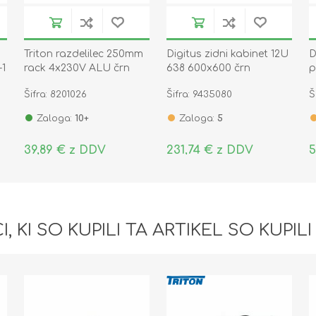
Triton razdelilec 250mm
Digitus zidni kabinet 12U
D
-1
rack 4x230V ALU črn
638 600x600 črn
p
sestavljen DN-19 12U-
9
Šifra: 8201026
Šifra: 9435080
Š
6/6-EC-SW
Zaloga:
10+
Zaloga:
5
39,89 € z DDV
231,74 € z DDV
5
I, KI SO KUPILI TA ARTIKEL SO KUPILI