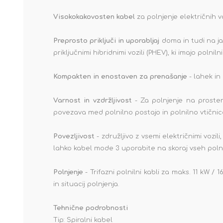
Visokokakovosten kabel
za polnjenje električnih vo
Preprosto priključi in uporabljaj
doma in tudi na jav
priključnimi hibridnimi vozili (PHEV), ki imajo polnil
Kompakten in enostaven za prenašanje
- lahek in 
Varnost in vzdržljivost
- Za polnjenje na prostem
povezava med polnilno postajo in polnilno vtičnico
Povezljivost
- združljivo z vsemi električnimi vozili
lahko kabel mode 3 uporabite na skoraj vseh polniln
Polnjenje
- Trifazni polnilni kabli za maks. 11 kW 
in situacij polnjenja.
Tehnične podrobnosti
Tip: Spiralni kabel