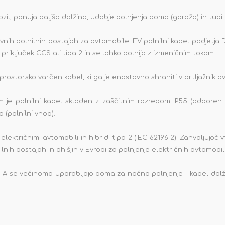
zil, ponuja daljšo dolžino, udobje polnjenja doma (garaža) in tudi n
nih polnilnih postajah za avtomobile. EV polnilni kabel podjetja DIG
ni priključek CCS ali tipa 2 in se lahko polnijo z izmeničnim tokom.
prostorsko varčen kabel, ki ga je enostavno shraniti v prtljažnik av
 je polnilni kabel skladen z zaščitnim razredom IP55 (odporen
 (polnilni vhod).
, električnimi avtomobili in hibridi tipa 2 (IEC 62196-2). Zahvaljujoč 
ih postajah in ohišjih v Evropi za polnjenje električnih avtomobilo
/ 16 A se večinoma uporabljajo doma za nočno polnjenje - kabel dol