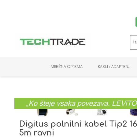
MREŽNA OPREMA
KABLI / ADAPTERJI
RAČUNALNIŠKI VIDEO
PRENOSNIKI / MINI PC
NADZORNE KAMERE
MNOŽILNIKI
NOSILCI
BAKER
SHRANJEVANJE
KVM STIKALA
PODATKOVNI
SNEMALNIKI
NAPAJANJE
OPTIKA
KABLI
Digitus polnilni kabel Tip2 16
5m ravni