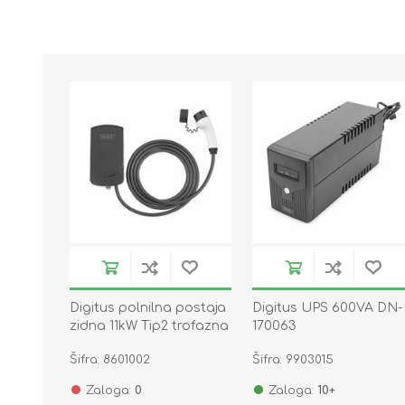
Digitus polnilna postaja
Digitus UPS 600VA DN-
zidna 11kW Tip2 trofazna
170063
z napajalnim kablom 5m
Šifra: 8601002
Šifra: 9903015
Zaloga:
0
Zaloga:
10+