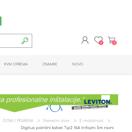
0
0
REGISTRACIJA
KVM OPREMA
ZNAMKE
NOVO
PRIJAVA
MONTAŽNA OPREMA
POTROŠNI MATERIAL
AKTIVNA OPREMA
LINE EXTENDER
PC OPREMA
ADAPTERJI
KARTICE / ČITALCI
BATERIJE / LED
PROGRAMSKA
NAPAJALNI
ORODJA
OPREMA
DOM / PISARNA
Pametni dom
E-mobilnost
Digitus polnilni kabel Tip2 16A trifazni 5m ravni