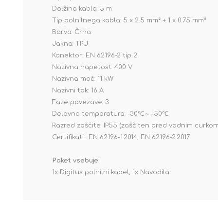
Dolžina kabla: 5 m
Tip polnilnega kabla: 5 x 2.5 mm² + 1 x 0.75 mm²
Barva: Črna
Jakna: TPU
Konektor: EN 62196-2 tip 2
Nazivna napetost: 400 V
Nazivna moč: 11 kW
Nazivni tok: 16 A
Faze povezave: 3
Delovna temperatura: -30℃～+50℃
Razred zaščite: IP55 (zaščiten pred vodnim curkom
Certifikati: EN 62196-1:2014, EN 62196-2:2017
Paket vsebuje:
1x Digitus polnilni kabel, 1x Navodila