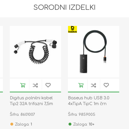
SORODNI IZDELKI
Digitus polnilni kabel
Baseus hub USB 3.0
Tip2 32A trifazni 7,5m
4xTipA TipC 1m črn
spiralni
WKQX030101
Šifra: 8601007
Šifra: 9859005
Zaloga:
1
Zaloga:
10+