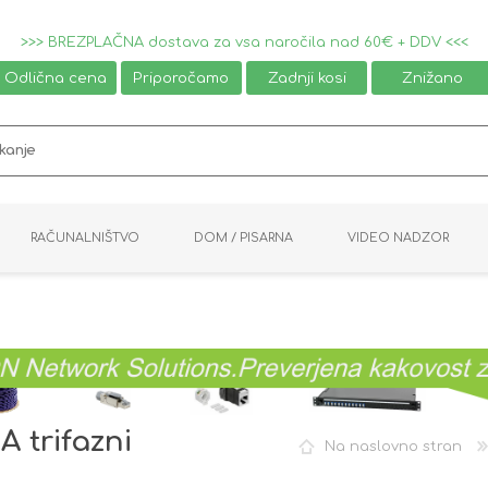
>>> BREZPLAČNA dostava za vsa naročila nad 60€ + DDV <<<
Odlična cena
Priporočamo
Zadnji kosi
Znižano
RAČUNALNIŠTVO
DOM / PISARNA
VIDEO NADZOR
MIŠKE / TIPKOVNICE
PAMETNI DOM
AVDIO / VIDEO
NAPAJALNIKI
KVM KABLI
KABINETI
PISARNIŠKA OPREMA
PRETVORNIKI
AV STIKALA
VTIČNICE
NALEPKE
GAMING
A trifazni
Na naslovno stran