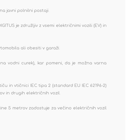
a javni polnilni postaji.
ITUS je združljiv z vsemi električnimi vozili (EV) in
tomobila ali obesiti v garaži.
 na vodni curek), kar pomeni, da je možna varna
vtiču in vtičnici IEC tipa 2 (standard EU IEC 62196-2)
v in drugih električnih vozil.
žine 5 metrov zadostuje za večino električnih vozil