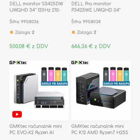
DELL monitor S3425DW
DELL Pro monitor
UWQHD 34" 120Hz 210-
P3425WE UWQHD 34"
BQWR USB-C priklopna
100Hz 210-BRDR USB-C
Šifra: 9958036
Šifra: 9958038
postaja 65W
priklopna postaja 90W
Zaloga:
2
Zaloga:
2
500,08 € z DDV
646,36 € z DDV
GMKtec računalnik mini
GMKtec računalnik mini
PC EVO-X2 Ryzen AI
PC K12 AMD Ryzen7 H255
Max+395 64GB RAM 1TB
32GB RAM 1TB SSD