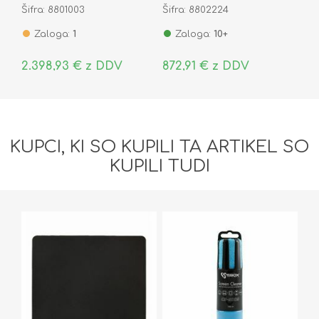
Šifra: 8801003
Šifra: 8802224
SSD Radeon 8060S
Radeon 780M NucBox
Zaloga:
1
Zaloga:
10+
2.398,93 € z DDV
872,91 € z DDV
KUPCI, KI SO KUPILI TA ARTIKEL SO
KUPILI TUDI