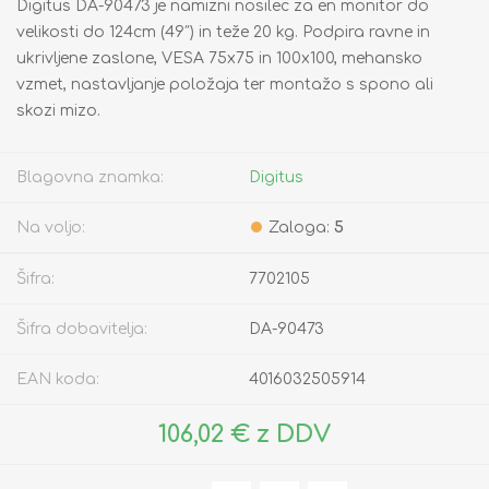
Digitus DA-90473 je namizni nosilec za en monitor do
velikosti do 124cm (49˝) in teže 20 kg. Podpira ravne in
ukrivljene zaslone, VESA 75x75 in 100x100, mehansko
vzmet, nastavljanje položaja ter montažo s spono ali
skozi mizo.
Blagovna znamka:
Digitus
Na voljo:
Zaloga:
5
Šifra:
7702105
Šifra dobavitelja:
DA-90473
EAN koda:
4016032505914
106,02 € z DDV