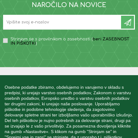
NAROČILO NA NOVICE
Strinjam se s pravilnikom o zasebnosti (
beri ZASEBNOST
IN PIŠKOTKI
)
INFORMACIJE
Osebne podatke zbiramo, obdelujemo in varujemo v skladu s
predpisi, ki urejajo varstvo osebnih podatkov, Zakonom o varstvu
osebnih podatkov, Evropsko uredbo o varstvu osebnih podatkov
MOJ RAČUN
ter drugimi zakoni, ki urejajo naše poslovanje. Uporabljamo
piškotke in podobne tehnologije sledenja, da zagotovimo
delovanje spletne strani ter izboljšamo vašo uporabniško izkušnjo.
STORITEV ZA STRANKE
Del teh piškotkov je nujno potrebnih za delovanje strani, drugi pa
se izvajajo le z vašo privolitvijo. Za posamezna dovoljenja kliknite
na gumb »Nastavitve«. S klikom na gumb "Strinjam se" in
"Sprejmi vse in zapri" se strinjate, da z uporabo t.i. piškotkov