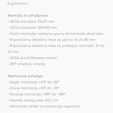
Ergonomics
Montaža in združljivost:
– VESA standard: 75x75 mm
– VESA standard: 100x100 mm
– Način montaže: namizna spona ali montaža skozi mizo
– Priporočena debelina mize za spono: 10 do 80 mm
– Priporočena debelina mize za prebojno montažo: 10 do
35 mm
– VESA Quick-Release sistem
– 180° omejitev vrtenja
Nastavitve položaja:
– Nagib monitorja: +50° do -20°
– Zasuk monitorja: +90° do -90°
– Rotacija monitorja: +180° do -180°
– Največji doseg roke: 54,5 cm
– Mehanska vzmet z nastavitvijo napetosti