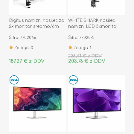
Digitus namizni nosilec za
WHITE SHARK nosilec
2x monitor srebrno/črn
namizni LCD 3xmonito
DA-90353
Gaming črni GMS-3203
Šifra: 7702066
Šifra: 7702073
RHAMSES-III
Zaloga:
3
Zaloga:
1
226,41 € z DDV
187,27 € z DDV
203,76 € z DDV