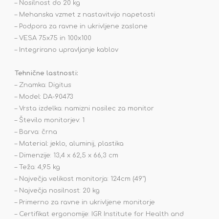
– Nosilnost do 20 kg
– Mehanska vzmet z nastavitvijo napetosti
– Podpora za ravne in ukrivljene zaslone
– VESA 75x75 in 100x100
– Integrirano upravljanje kablov
Tehnične lastnosti:
– Znamka: Digitus
– Model: DA-90473
– Vrsta izdelka: namizni nosilec za monitor
– Število monitorjev: 1
– Barva: črna
– Material: jeklo, aluminij, plastika
– Dimenzije: 13,4 x 62,5 x 66,3 cm
– Teža: 4,95 kg
– Največja velikost monitorja: 124cm (49")
– Največja nosilnost: 20 kg
– Primerno za ravne in ukrivljene monitorje
– Certifikat ergonomije: IGR Institute for Health and