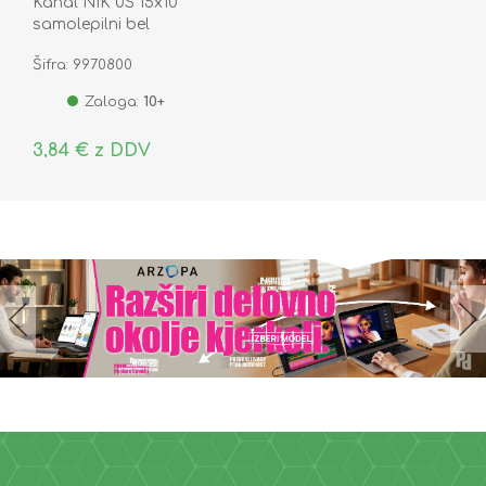
Kanal NIK 0S 15x10
samolepilni bel
Šifra: 9970800
Zaloga:
10+
3,84 € z DDV