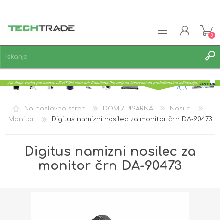
0
REGISTRACIJA
PRIJAVA
SEZNAM ŽELJA
0
Na naslovno stran
DOM / PISARNA
Nosilci
Monitor
Digitus namizni nosilec za monitor črn DA-90473
Digitus namizni nosilec za
monitor črn DA-90473