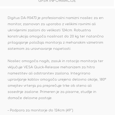
GPSR INFORMACIJE
Digitus DA-90473 je profesionalni namizni nosilec za en
monitor, zasnovan za uporabo z velikimi ravnimi ali
ukrivljenimi zasloni do velikosti 124cm. Robustna
konstrukcija omogoča nosilnost do 20 kg ter natančno
prilagajanje položaja monitorja z mehanskim vzmetnim
sistemom za uravnavanje napetosti.
Nosilec omogoča nagib, zasuk in rotacijo monitorja ter
vključuje VESA Quick-Release mehanizem za hitro
namestitev ali odstranitev zaslona. Integrirano
upravljanje kablov omogoča urejeno delovno okolje, 180°
omejitev vrtenja pa preprečuje trke ob steno ali
sosednje zaslone. Primeren je za pisarne, studije in
domače delovne postaje.
– Podpora za monitorje do 124cm (49˝)