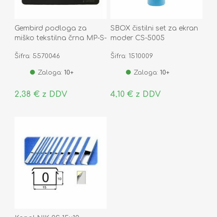
Gembird podloga za
SBOX čistilni set za ekran
miško tekstilna črna MP-S-
moder CS-5005
BK
Šifra: 5570046
Šifra: 1510009
Zaloga:
10+
Zaloga:
10+
2,38 € z DDV
4,10 € z DDV