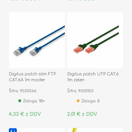
Digitus patch slim FTP
Digitus patch UTP CAT.6
CAT.6A 1m moder
1m zelen
Šifra: 9030566
Šifra: 9030103
Zaloga:
10+
Zaloga:
3
4,33 € z DDV
2,01 € z DDV