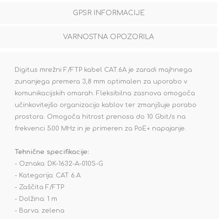
GPSR INFORMACIJE
VARNOSTNA OPOZORILA
Digitus mrežni F/FTP kabel CAT.6A je zaradi majhnega
zunanjega premera 3,8 mm optimalen za uporabo v
komunikacijskih omarah. Fleksibilna zasnova omogoča
učinkovitejšo organizacijo kablov ter zmanjšuje porabo
prostora. Omogoča hitrost prenosa do 10 Gbit/s na
frekvenci 500 MHz in je primeren za PoE+ napajanje.
Tehnične specifikacije:
- Oznaka: DK-1632-A-010S-G
- Kategorija: CAT 6.A
- Zaščita F/FTP
- Dolžina: 1 m
- Barva: zelena