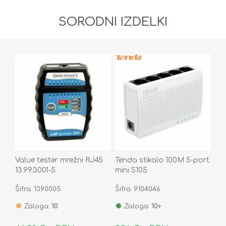
SORODNI IZDELKI
Value tester mrežni RJ45
Tenda stikalo 100M 5-port
13.99.3001-5
mini S105
Šifra: 1390005
Šifra: 9104046
Zaloga:
10
Zaloga:
10+