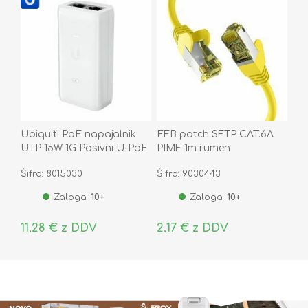
Ubiquiti PoE napajalnik
EFB patch SFTP CAT.6A
UTP 15W 1G Pasivni U-PoE
PIMF 1m rumen
Šifra: 8015030
Šifra: 9030443
Zaloga:
10+
Zaloga:
10+
11,28 € z DDV
2,17 € z DDV