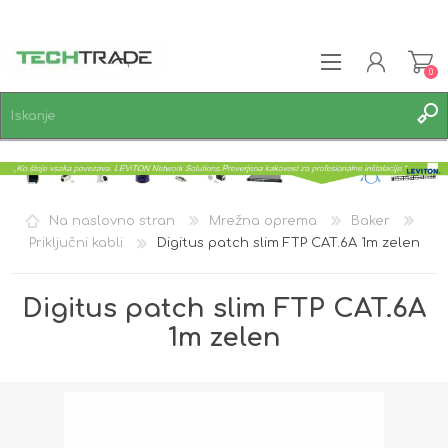
0
REGISTRACIJA
PRIJAVA
SEZNAM ŽELJA
0
Na naslovno stran
Mrežna oprema
Baker
Priključni kabli
Digitus patch slim FTP CAT.6A 1m zelen
Digitus patch slim FTP CAT.6A
1m zelen