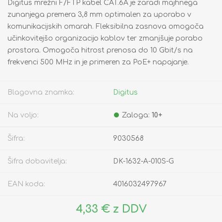
Digitus mrežni F/FTP kabel CAT.6A je zaradi majhnega
zunanjega premera 3,8 mm optimalen za uporabo v
komunikacijskih omarah. Fleksibilna zasnova omogoča
učinkovitejšo organizacijo kablov ter zmanjšuje porabo
prostora. Omogoča hitrost prenosa do 10 Gbit/s na
frekvenci 500 MHz in je primeren za PoE+ napajanje.
Blagovna znamka:
Digitus
Na voljo:
Zaloga:
10+
Šifra:
9030568
Šifra dobavitelja:
DK-1632-A-010S-G
EAN koda:
4016032497967
4,33 € z DDV