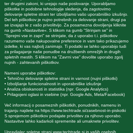
INFORMACIJE
ter drugimi zakoni, ki urejajo naše poslovanje. Uporabljamo
piškotke in podobne tehnologije sledenja, da zagotovimo
delovanje spletne strani ter izboljšamo vašo uporabniško izkušnjo.
Del teh piškotkov je nujno potrebnih za delovanje strani, drugi pa
MOJ RAČUN
se izvajajo le z vašo privolitvijo. Za posamezna dovoljenja kliknite
na gumb »Nastavitve«. S klikom na gumb "Strinjam se" in
"Sprejmi vse in zapri" se strinjate, da z uporabo t.i. piškotkov
STORITEV ZA STRANKE
razumemo vaše nakupovalne preference in vam tako prikazujemo
izdelke, ki vas najbolj zanimajo. Ti podatki se lahko uporabijo tudi
za prilagajanje naše ponudbe na družbenih omrežjih in drugih
spletnih mestih. S klikom na "Zavrni vse" dovolite uporabo zgolj
SPREMLJAJTE NAS
nujnih - zahtevanih piškotkov.
Nameni uporabe piškotkov:
• Tehnično delovanje spletne strani in varnost (nujni piškotki)
• Izboljšanje funkcionalnosti in uporabniške izkušnje
• Analiza obiskanosti in statistika (npr. Google Analytics)
Blatnica 8, 1236 Trzin
• Prilagojeni oglasi in vsebine (npr. Google Ads, Meta/Facebook)
+386 1 562 21 11
Več informacij o posameznih piškotkih, ponudnikih, namenu in
trajanju najdete na
https://www.techtrade.si/zasebnost-in-piskotki
S sprejemom piškotkov podajate privolitev za njihovo uporabo.
Nastavitve lahko kadarkoli spremenite ali umaknete privolitev.
Upravljalec spletne strani
www.techtrade.si
in vaših osebnih