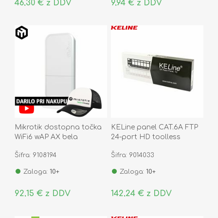
46,30 € z DDV
9,94 € z DDV
Mikrotik dostopna točka
KELine panel CAT.6A FTP
WiFi6 wAP AX bela
24-port HD toolless
zunanja wAPG-
Šifra: 9108194
Šifra: 9014033
5HaxD2HaxD
Zaloga:
10+
Zaloga:
10+
92,15 € z DDV
142,24 € z DDV