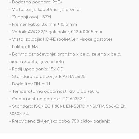
- Dodatna podpora: PoE+
- Vrsta: tanjši kabel/manjši premer
- Zunanji ovoj: LSZH
- Premer kabla: 3.8 mm ± 0.15 mm
- Vodnik: AWG 32/7 goli baker, 0.12 ± 0.005 mm
- Vrsta izolacije: HD-PE (polietilen visoke gostote)
- Priklop: RJ45
- Barvno označevanje: oranžna x bela, zelena x bela,
modra x bela, rjava x bela
- Radij upogibanja: 15x OD
- Standard za ožičenje: EIA/TIA 568B
- Dodelitev PIN-a: 1:1
- Temperaturna odpornost: -20°C do +60°C
- Odpornost na gorenje: IEC 60332-1
- Standard: ISO/IEC 11801-1; EN-50173; ANSI/TIA 568-C; EN
60603-7-4
- Predvidena življenjska doba: 750 ciklov parjenja