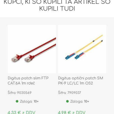
KUPCI, KI SO KUPILI TA ARTIKEL SO
KUPILI TUDI
Digitus patch slim FTP
Digitus optični patch SM
CAT.6A 1m rdeč
PK-9 LC/LC 1m OS2
Šifra: 9030569
Šifra: 7909037
Zaloga:
10+
Zaloga:
10+
4,33 € z DDV
4,98 € z DDV