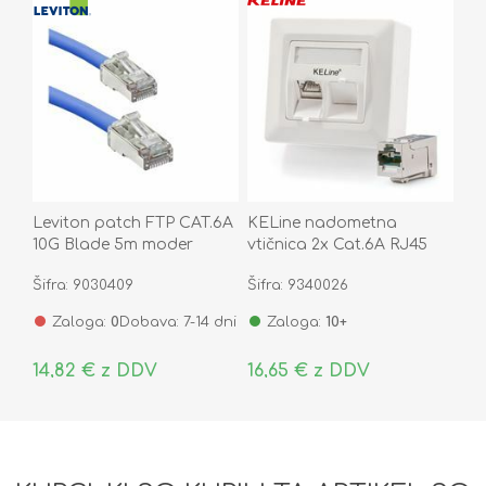
Leviton patch FTP CAT.6A
KELine nadometna
10G Blade 5m moder
vtičnica 2x Cat.6A RJ45
AC6PCF050-4CCHB
FTP 601140-AP + KEJ-C6A-
Šifra: 9030409
Šifra: 9340026
S-HD(2)
Zaloga:
0
Dobava: 7-14 dni
Zaloga:
10+
14,82 € z DDV
16,65 € z DDV