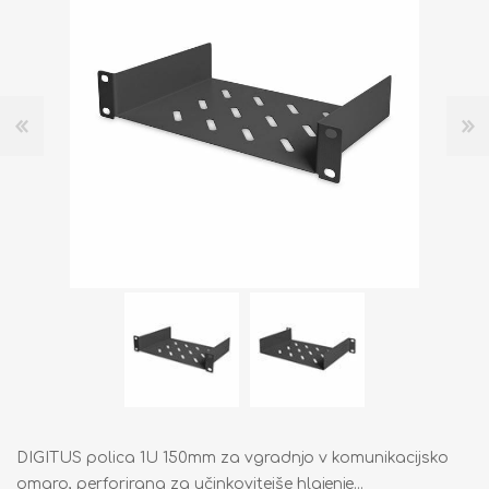
DIGITUS polica 1U 150mm za vgradnjo v komunikacijsko
omaro, perforirana za učinkovitejše hlajenje...