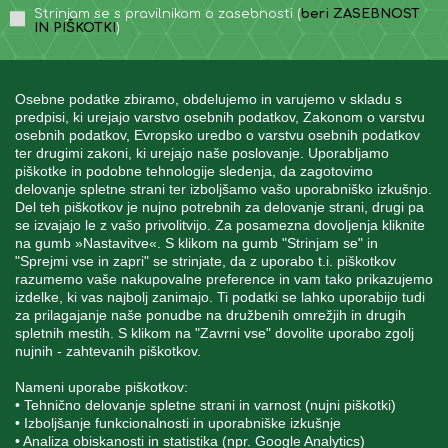
Strinjam se s pravilnikom o zasebnosti (
beri ZASEBNOST
IN PIŠKOTKI
)
Osebne podatke zbiramo, obdelujemo in varujemo v skladu s
predpisi, ki urejajo varstvo osebnih podatkov, Zakonom o varstvu
osebnih podatkov, Evropsko uredbo o varstvu osebnih podatkov
INFORMACIJE
ter drugimi zakoni, ki urejajo naše poslovanje. Uporabljamo
piškotke in podobne tehnologije sledenja, da zagotovimo
delovanje spletne strani ter izboljšamo vašo uporabniško izkušnjo.
Del teh piškotkov je nujno potrebnih za delovanje strani, drugi pa
MOJ RAČUN
se izvajajo le z vašo privolitvijo. Za posamezna dovoljenja kliknite
na gumb »Nastavitve«. S klikom na gumb "Strinjam se" in
"Sprejmi vse in zapri" se strinjate, da z uporabo t.i. piškotkov
STORITEV ZA STRANKE
razumemo vaše nakupovalne preference in vam tako prikazujemo
izdelke, ki vas najbolj zanimajo. Ti podatki se lahko uporabijo tudi
za prilagajanje naše ponudbe na družbenih omrežjih in drugih
spletnih mestih. S klikom na "Zavrni vse" dovolite uporabo zgolj
SPREMLJAJTE NAS
nujnih - zahtevanih piškotkov.
Nameni uporabe piškotkov:
• Tehnično delovanje spletne strani in varnost (nujni piškotki)
• Izboljšanje funkcionalnosti in uporabniške izkušnje
• Analiza obiskanosti in statistika (npr. Google Analytics)
Blatnica 8, 1236 Trzin