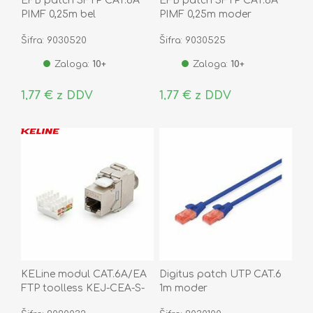
EFB patch SFTP CAT.6A
EFB patch SFTP CAT.6A
PIMF 0,25m bel
PIMF 0,25m moder
Šifra: 9030520
Šifra: 9030525
Zaloga:
10+
Zaloga:
10+
1,77 € z DDV
1,77 € z DDV
KELine modul CAT.6A/EA
Digitus patch UTP CAT.6
FTP toolless KEJ-CEA-S-
1m moder
10G