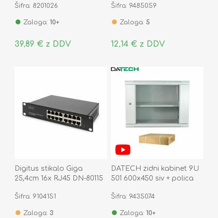
Šifra: 8201026
Šifra: 9485059
Zaloga:
10+
Zaloga:
5
39,89 € z DDV
12,14 € z DDV
Digitus stikalo Giga
DATECH zidni kabinet 9U
25,4cm 16x RJ45 DN-80115
501 600x450 siv + polica
DP.6409.9000
Šifra: 9104151
Šifra: 9435074
Zaloga:
3
Zaloga:
10+