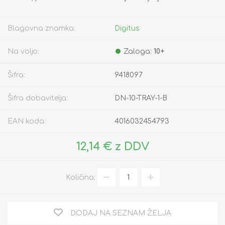
Blagovna znamka:
Digitus
Na voljo:
Zaloga:
10+
Šifra:
9418097
Šifra dobavitelja:
DN-10-TRAY-1-B
EAN koda:
4016032454793
12,14 € z DDV
Količina:
DODAJ NA SEZNAM ŽELJA