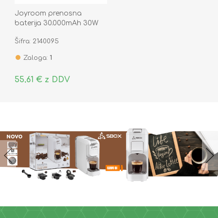
Joyroom prenosna
baterija 30.000mAh 30W
PowerBank črna JR-PBF03
Šifra: 2140095
Zaloga:
1
55,61 € z DDV