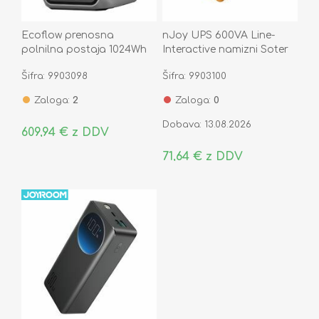
Ecoflow prenosna
nJoy UPS 600VA Line-
polnilna postaja 1024Wh
Interactive namizni Soter
DELTA 3 Classic 1kVh
600
Šifra: 9903098
Šifra: 9903100
Zaloga:
2
Zaloga:
0
Dobava: 13.08.2026
609,94 € z DDV
71,64 € z DDV