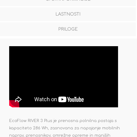
LASTNOSTI
PRILOGE
EcoFlow RIVER 3 Plus je prenosna polnilna postaja s
kapaciteto 286 Wh, zasnovana za napajanje mobilnih
naprav, prenosnikov, omrežne opreme in manjših