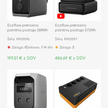
Ecoflow prenosna
Ecoflow prenosna
polnilna postaja 288Wh
polnilna postaja 572Wh
TRAIL 300 DC
RIVER 3 Max
Šifra: 9903096
Šifra: 9903097
Zaloga:
0
Dobava: 7-14 dni
Zaloga:
3
199,51 € z DDV
486,69 € z DDV