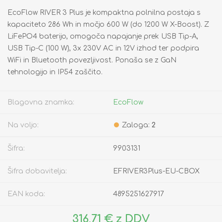
EcoFlow RIVER 3 Plus je kompaktna polnilna postaja s
kapaciteto 286 Wh in močjo 600 W (do 1200 W X-Boost). Z
LiFePO4 baterijo, omogoča napajanje prek USB Tip-A,
USB Tip-C (100 W), 3x 230V AC in 12V izhod ter podpira
WiFi in Bluetooth povezljivost. Ponaša se z GaN
tehnologijo in IP54 zaščito.
Blagovna znamka:
EcoFlow
Na voljo:
Zaloga:
2
Šifra:
9903131
Šifra dobavitelja:
EFRIVER3Plus-EU-CBOX
EAN koda:
4895251627917
316,71 € z DDV