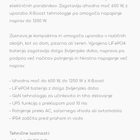
električnih porabnikov. Zagotavlja izhodno moč 600 W, z
uporabo X-Boost tehnologije pa omogoča napajanje
naprav do 1200 W.
Zasnova je kompaktna in omogoča uporabo v različnih
okoljih, kot so dom, pisarna ali teren. Vgrajena LiFePO4
baterija zagotavlja dolgo življenjsko dobo, naprava pa
podpira več načinov polnjenja in hkratno napajanje več
naprav.
– Izhodna moč do 600 W, do 1200 W z X-Boost
– LiFePO4 baterija z dolgo življenjsko dobo
– GaN tehnologija za učinkovito in tiho delovanje
– UPS funkcija s preklopom pod 10 ms
– Polnjenje preko AC, solarnega vhoda ali avtomobila
– IP54 zaščita pred prahom in vodo
Tehnične lastnosti: