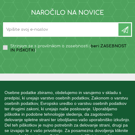
NAROČILO NA NOVICE
Strinjam se s pravilnikom o zasebnosti (
beri ZASEBNOST
IN PIŠKOTKI
)
INFORMACIJE
Osebne podatke zbiramo, obdelujemo in varujemo v skladu s
predpisi, ki urejajo varstvo osebnih podatkov, Zakonom o varstvu
osebnih podatkov, Evropsko uredbo o varstvu osebnih podatkov
MOJ RAČUN
ter drugimi zakoni, ki urejajo naše poslovanje. Uporabljamo
piškotke in podobne tehnologije sledenja, da zagotovimo
delovanje spletne strani ter izboljšamo vašo uporabniško izkušnjo.
STORITEV ZA STRANKE
Del teh piškotkov je nujno potrebnih za delovanje strani, drugi pa
se izvajajo le z vašo privolitvijo. Za posamezna dovoljenja kliknite