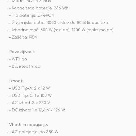
– Model: RIVER 3 Plus
– Kapaciteta baterije: 286 Wh
– Tip baterije: LiFePO4
– Življenjska doba: 3000 ciklov do 80 % kapacitete
– Izhodna moč: 600 W (stalna), 1200 W (maksimalna)
– Zaščita: IP54
Povezljivost:
– WiFi: da
– Bluetooth: da
Izhodi:
– USB Tip-A: 2 x 12 W
– USB Tip-C: 1 x 100 W
– AC izhod: 3 x 230 V
– DC izhod: 1 x 12,6 V / 126 W
Vhodi in napajanje:
– AC polnjenje: do 380 W