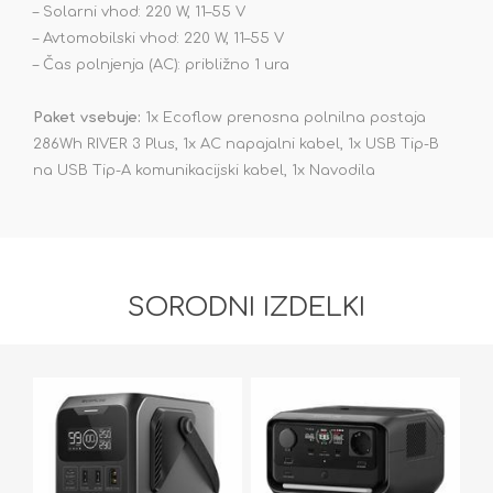
– Solarni vhod: 220 W, 11–55 V
– Avtomobilski vhod: 220 W, 11–55 V
– Čas polnjenja (AC): približno 1 ura
Paket vsebuje:
1x Ecoflow prenosna polnilna postaja
286Wh RIVER 3 Plus, 1x AC napajalni kabel, 1x USB Tip-B
na USB Tip-A komunikacijski kabel, 1x Navodila
SORODNI IZDELKI