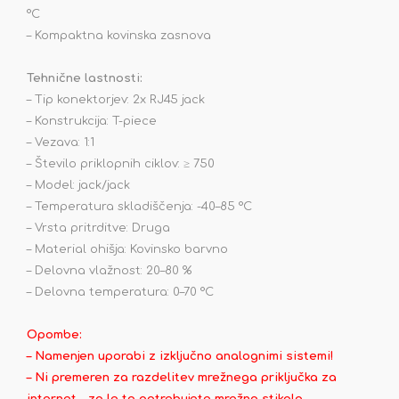
°C
– Kompaktna kovinska zasnova
Tehnične lastnosti:
– Tip konektorjev: 2x RJ45 jack
– Konstrukcija: T-piece
– Vezava: 1:1
– Število priklopnih ciklov: ≥ 750
– Model: jack/jack
– Temperatura skladiščenja: -40–85 °C
– Vrsta pritrditve: Druga
– Material ohišja: Kovinsko barvno
– Delovna vlažnost: 20–80 %
– Delovna temperatura: 0–70 °C
Opombe:
– Namenjen uporabi z izključno analognimi sistemi!
– Ni premeren za razdelitev mrežnega priključka za