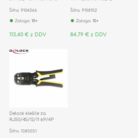
ohišje TEG1110PF-8-120W
Šifra: 9104266
Šifra: 9108102
Zaloga:
10+
Zaloga:
10+
113,40 € z DDV
84,79 € z DDV
Delock klešče za
RJ50/45/12/11 6P/4P
90523
Šifra: 1385051