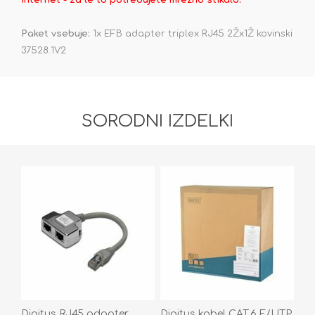
internet - za le to potrebujete mrežno stikalo.
Paket vsebuje:
1x EFB adapter triplex RJ45 2Žx1Ž kovinski
37528.1V2
SORODNI IZDELKI
Digitus RJ45 adapter
Digitus kabel CAT.6 F/UTP