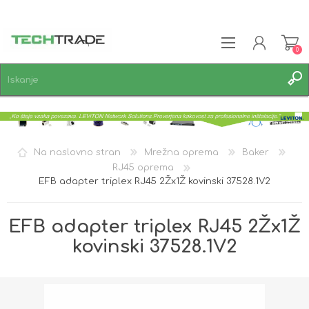
0
REGISTRACIJA
PRIJAVA
SEZNAM ŽELJA
0
Na naslovno stran
Mrežna oprema
Baker
RJ45 oprema
EFB adapter triplex RJ45 2Žx1Ž kovinski 37528.1V2
EFB adapter triplex RJ45 2Žx1Ž
kovinski 37528.1V2