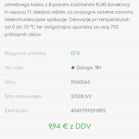
omrežnega kabla z 8-polnimi zaščitenimi RJ45 konektorji
in vezavo 1:1. Idealna rešitev za analogne sisteme oziroma
telekomunikacijske aplikacije. Delovanje pri temperaturah
od 0 do 70 °C ter dolgotrajna uporaba za vsaj 750
priklopnih ciklov.
Blagovna znamka:
EFB
Na voljo:
Zaloga:
10+
Šifra:
9060063
Šifra dobavitelja:
37528.1V2
EAN koda:
4049759293895
9,94 € z DDV