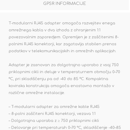
GPSR INFORMACIJE
T‑modularni RJ45 adapter omogoča razvejitev enega
omrežnega kabla v dva izhoda z ohranjenim 1:1
povezovalnim zaporedjem. Opremljen je z zaščitenimi 8-
polnimi RJ45 konektorji, kar zagotavlja stabilen prenos
podatkov v telekomunikacijskih in omrežnih aplikacijah.
Adapter je zasnovan za dolgotrajno uporabo z vsaj 750
priklopnimi cikli in deluje v temperaturnem območju 0–70
°C, pri skladiščenju pa od -40 do 85 °C. Kompaktna
kovinska konstrukcija omogoča enostavno montažo v
različne omrežne instalacije.
– T-modularni adapter za omrežne kable RJ45
– 8-polni zaščiteni RJ45 konektorji, vezava 1:1
– Dolgotrajna uporaba z ≥ 750 priklopnimi cikli
– Delovanje pri temperaturah 0–70 °C, skladiščenje -40–85