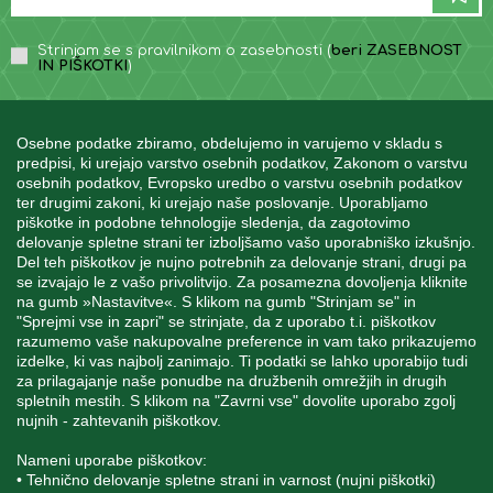
Strinjam se s pravilnikom o zasebnosti (
beri ZASEBNOST
IN PIŠKOTKI
)
Osebne podatke zbiramo, obdelujemo in varujemo v skladu s
predpisi, ki urejajo varstvo osebnih podatkov, Zakonom o varstvu
osebnih podatkov, Evropsko uredbo o varstvu osebnih podatkov
INFORMACIJE
ter drugimi zakoni, ki urejajo naše poslovanje. Uporabljamo
piškotke in podobne tehnologije sledenja, da zagotovimo
delovanje spletne strani ter izboljšamo vašo uporabniško izkušnjo.
Del teh piškotkov je nujno potrebnih za delovanje strani, drugi pa
MOJ RAČUN
se izvajajo le z vašo privolitvijo. Za posamezna dovoljenja kliknite
na gumb »Nastavitve«. S klikom na gumb "Strinjam se" in
"Sprejmi vse in zapri" se strinjate, da z uporabo t.i. piškotkov
STORITEV ZA STRANKE
razumemo vaše nakupovalne preference in vam tako prikazujemo
izdelke, ki vas najbolj zanimajo. Ti podatki se lahko uporabijo tudi
za prilagajanje naše ponudbe na družbenih omrežjih in drugih
spletnih mestih. S klikom na "Zavrni vse" dovolite uporabo zgolj
SPREMLJAJTE NAS
nujnih - zahtevanih piškotkov.
Nameni uporabe piškotkov:
• Tehnično delovanje spletne strani in varnost (nujni piškotki)