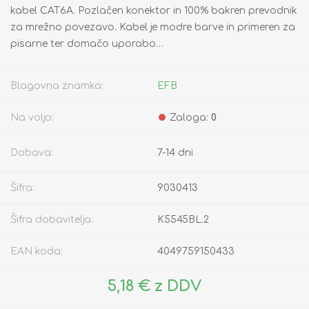
kabel CAT6A. Pozlačen konektor in 100% bakren prevodnik
za mrežno povezavo. Kabel je modre barve in primeren za
pisarne ter domačo uporabo…
Blagovna znamka:
EFB
Na voljo:
Zaloga:
0
Dobava:
7-14 dni
Šifra:
9030413
Šifra dobavitelja:
K5545BL.2
EAN koda:
4049759150433
5,18 € z DDV