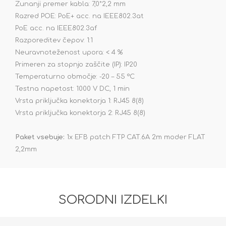
Zunanji premer kabla: 7,0*2,2 mm
Razred POE: PoE+ acc. na IEEE802.3at
PoE acc. na IEEE802.3af
Razporeditev čepov: 1:1
Neuravnoteženost upora: < 4 %
Primeren za stopnjo zaščite (IP): IP20
Temperaturno območje: -20 – 55 °C
Testna napetost: 1000 V DC, 1 min
Vrsta priključka konektorja 1: RJ45 8(8)
Vrsta priključka konektorja 2: RJ45 8(8)
Paket vsebuje:
1x EFB patch FTP CAT.6A 2m moder FLAT
2,2mm
SORODNI IZDELKI