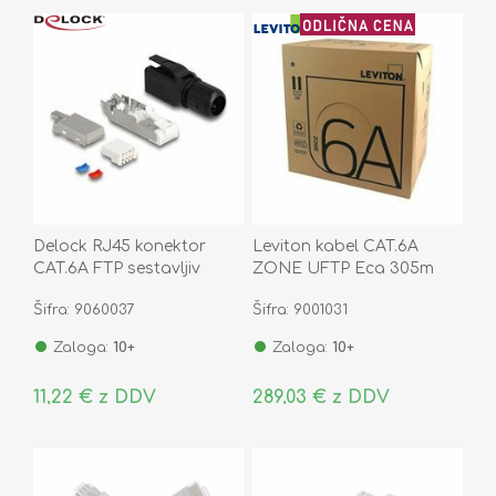
Delock RJ45 konektor
Leviton kabel CAT.6A
CAT.6A FTP sestavljiv
ZONE UFTP Eca 305m
86965
vijoličen
Šifra: 9060037
Šifra: 9001031
Zaloga:
10+
Zaloga:
10+
11,22 € z DDV
289,03 € z DDV