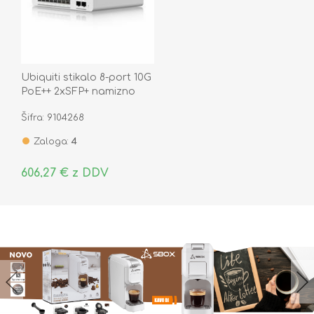
Ubiquiti stikalo 8-port 10G
PoE++ 2xSFP+ namizno
managed 155W USW-Pro-
Šifra: 9104268
XG-8-PoE
Zaloga:
4
606,27 € z DDV