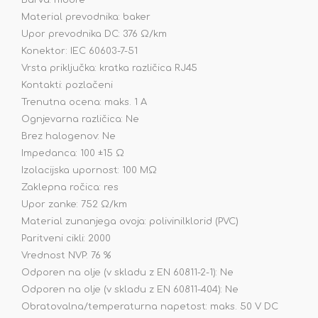
Barva: modre
Material prevodnika: baker
Upor prevodnika DC: 376 Ω/km
Konektor: IEC 60603-7-51
Vrsta priključka: kratka različica RJ45
Kontakti: pozlačeni
Trenutna ocena: maks. 1 A
Ognjevarna različica: Ne
Brez halogenov: Ne
Impedanca: 100 ±15 Ω
Izolacijska upornost: 100 MΩ
Zaklepna ročica: res
Upor zanke: 752 Ω/km
Material zunanjega ovoja: polivinilklorid (PVC)
Paritveni cikli: 2000
Vrednost NVP: 76 %
Odporen na olje (v skladu z EN 60811-2-1): Ne
Odporen na olje (v skladu z EN 60811-404): Ne
Obratovalna/temperaturna napetost: maks. 50 V DC