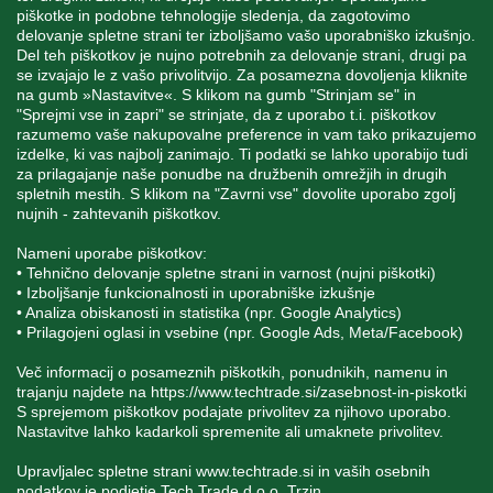
piškotke in podobne tehnologije sledenja, da zagotovimo
delovanje spletne strani ter izboljšamo vašo uporabniško izkušnjo.
STORITEV ZA STRANKE
Del teh piškotkov je nujno potrebnih za delovanje strani, drugi pa
se izvajajo le z vašo privolitvijo. Za posamezna dovoljenja kliknite
na gumb »Nastavitve«. S klikom na gumb "Strinjam se" in
"Sprejmi vse in zapri" se strinjate, da z uporabo t.i. piškotkov
SPREMLJAJTE NAS
razumemo vaše nakupovalne preference in vam tako prikazujemo
izdelke, ki vas najbolj zanimajo. Ti podatki se lahko uporabijo tudi
za prilagajanje naše ponudbe na družbenih omrežjih in drugih
spletnih mestih. S klikom na "Zavrni vse" dovolite uporabo zgolj
nujnih - zahtevanih piškotkov.
Blatnica 8, 1236 Trzin
Nameni uporabe piškotkov:
• Tehnično delovanje spletne strani in varnost (nujni piškotki)
+386 1 562 21 11
• Izboljšanje funkcionalnosti in uporabniške izkušnje
• Analiza obiskanosti in statistika (npr. Google Analytics)
• Prilagojeni oglasi in vsebine (npr. Google Ads, Meta/Facebook)
Več informacij o posameznih piškotkih, ponudnikih, namenu in
trajanju najdete na
https://www.techtrade.si/zasebnost-in-piskotki
S sprejemom piškotkov podajate privolitev za njihovo uporabo.
Nastavitve lahko kadarkoli spremenite ali umaknete privolitev.
V podjetju TechTrade Trzin si prizadevamo objavljati
pravilne in verodostojne podatke. V kolikor na naši
Upravljalec spletne strani
www.techtrade.si
in vaših osebnih
spletni strani zasledite napačne oziroma neustrezne
podatkov je podjetje Tech Trade d.o.o. Trzin.