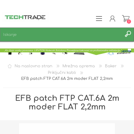
0
REGISTRACIJA
PRIJAVA
SEZNAM ŽELJA
0
Na naslovno stran
Mrežna oprema
Baker
Priključni kabli
EFB patch FTP CAT.6A 2m moder FLAT 2,2mm
EFB patch FTP CAT.6A 2m
moder FLAT 2,2mm