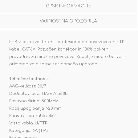
GPSR INFORMACIJE
VARNOSTNA OPOZORILA
EFB visoko kvaliteten - profesionalen povezovalen FTP
kabel CAT6A. Pozlačen konektor in 100% bakren
prevodnik za mrežno povezavo. Kabel je modre barve in
primeren za pisarne ter domačo uporabo…
Tehnične lastnosti:
AWG-velikost: 30/7
Dodelitev: acc. TIA/EIA 568B
Pasovna širina: 500MHz
Radij upogibanja: >20 mm
Konstrukcija kabla: 4x2
Vrsta kabla: U/FTP
Kategorija: 6A (TIA)