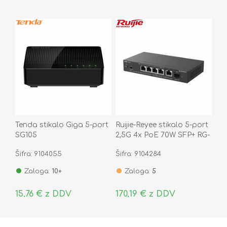
Tenda stikalo Giga 5-port
Ruijie-Reyee stikalo 5-port
SG105
2,5G 4x PoE 70W SFP+ RG-
ES206MG-P
Šifra: 9104055
Šifra: 9104284
Zaloga:
10+
Zaloga:
5
15,76 € z DDV
170,19 € z DDV