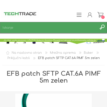
0
REGISTRACIJA
PRIJAVA
SEZNAM ŽELJA
0
Na naslovno stran
Mrežna oprema
Baker
Priključni kabli
EFB patch SFTP CAT.6A PIMF 5m zelen
EFB patch SFTP CAT.6A PIMF
5m zelen