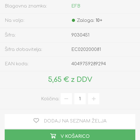
Blagovna znamka:
EFB
Na voljo:
Zaloga:
10+
Šifra:
9030451
Šifra dobavitelja:
EC020200081
EAN koda:
4049759289294
5,65 € z DDV
Količina:
DODAJ NA SEZNAM ŽELJA
V KOŠARICO