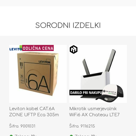
SORODNI IZDELKI
Leviton kabel CAT.6A
Mikrotik usmerjevalnik
ZONE UFTP Eca 305m
WiFi6 AX Chateau LTE7
vijoličen
S53UG+5HaxD2HaxD-
Šifra: 9001031
Šifra: 9116215
TC&R11e-LTE7