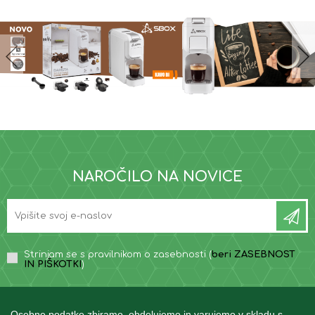
NAROČILO NA NOVICE
Strinjam se s pravilnikom o zasebnosti (
beri ZASEBNOST
IN PIŠKOTKI
)
Osebne podatke zbiramo, obdelujemo in varujemo v skladu s