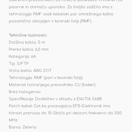
bakrenim prevodnikom za mrežno povezavo. Primeren za
pisarne in domačo uporabo. Za boljšo zaščito ima s
tehnologijo PiMF vsak kabelski par omrežnega kabla
posamično oklopljen v kovinski foliji (PIMF).
Tehnične lastnosti:
Dolžina kabla: 5 m
Prerez kabla: 6,0 mm
Kategorija: 6A
Tip: S/FTP
Vrsta kabla: AWG 27/7
Tehnologija: PiMF (pari v kovinski foliji)
Material notranjega prevodnika: CU (baker)
Brez halogenov
Specifikacija: Dodelitev v skladu z EIA/TIA 568B
Patch kabel Cat.6a proizvajalca EFB-Elektronik ima
hitrost prenosa do 10 Gbit/s pri delovni frekvenci do 500
MHz.
Barva: Zelena