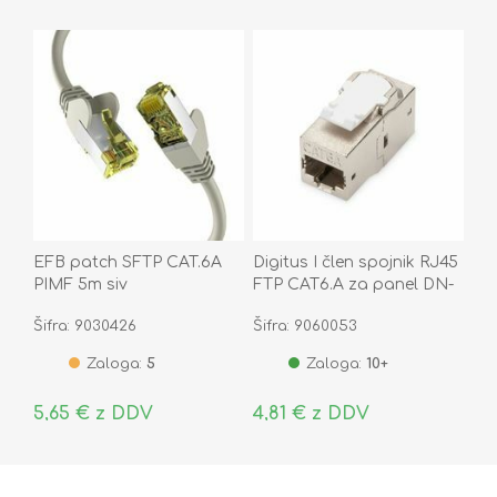
EFB patch SFTP CAT.6A
Digitus I člen spojnik RJ45
PIMF 5m siv
FTP CAT6.A za panel DN-
93906
Šifra: 9030426
Šifra: 9060053
Zaloga:
5
Zaloga:
10+
5,65 € z DDV
4,81 € z DDV