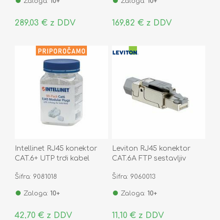
Zaloga:
10+
Zaloga:
10+
289,03 € z DDV
169,82 € z DDV
Intellinet RJ45 konektor
Leviton RJ45 konektor
CAT.6+ UTP trdi kabel
CAT.6A FTP sestavljiv
pak/90 790604
6APLG-S6A
Šifra: 9081018
Šifra: 9060013
Zaloga:
10+
Zaloga:
10+
42,70 € z DDV
11,10 € z DDV