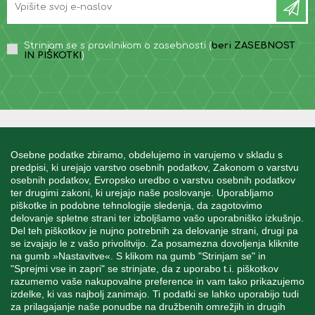
Strinjam se s pravilnikom o zasebnosti (
beri ZASEBNOST
IN PIŠKOTKI
)
INFORMACIJE
Osebne podatke zbiramo, obdelujemo in varujemo v skladu s
predpisi, ki urejajo varstvo osebnih podatkov, Zakonom o varstvu
osebnih podatkov, Evropsko uredbo o varstvu osebnih podatkov
MOJ RAČUN
ter drugimi zakoni, ki urejajo naše poslovanje. Uporabljamo
piškotke in podobne tehnologije sledenja, da zagotovimo
delovanje spletne strani ter izboljšamo vašo uporabniško izkušnjo.
STORITEV ZA STRANKE
Del teh piškotkov je nujno potrebnih za delovanje strani, drugi pa
se izvajajo le z vašo privolitvijo. Za posamezna dovoljenja kliknite
na gumb »Nastavitve«. S klikom na gumb "Strinjam se" in
"Sprejmi vse in zapri" se strinjate, da z uporabo t.i. piškotkov
SPREMLJAJTE NAS
razumemo vaše nakupovalne preference in vam tako prikazujemo
izdelke, ki vas najbolj zanimajo. Ti podatki se lahko uporabijo tudi
za prilagajanje naše ponudbe na družbenih omrežjih in drugih