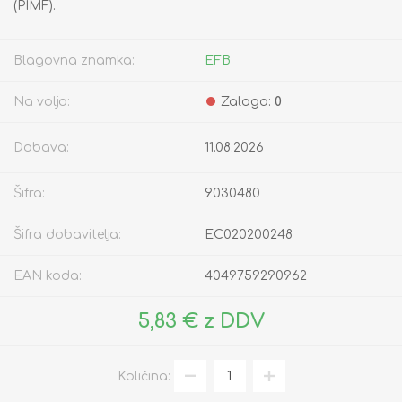
(PIMF).
Blagovna znamka:
EFB
Na voljo:
Zaloga:
0
Dobava:
11.08.2026
Šifra:
9030480
Šifra dobavitelja:
EC020200248
EAN koda:
4049759290962
5,83 € z DDV
Količina: