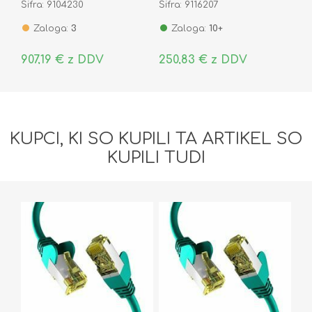
Šifra: 9104230
Šifra: 9116207
MAX-24-POE
Zaloga:
3
Zaloga:
10+
907,19 € z DDV
250,83 € z DDV
KUPCI, KI SO KUPILI TA ARTIKEL SO
KUPILI TUDI