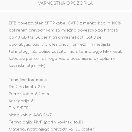
VARNOSTNA OPOZORILA
EFB povezovalen SFTP kabel CAT.8 z mehko žico in 100%
bakrenim prevodnikom za mrežno povezavo za hitrosti
do 40 GBit/s. Super hitri omrežni kabli Cat.8 se
uporabljajo tudi v profesionalni omrežni in medijski
tehnologiji. Za boljšo zaščito ima s tehnologijo PiMF vsak
kabelski par omrežnega kabla posamično oklopljen v
kovinski foliji (PIMF).
Tehnične lastnosti:
Dolžina kabla: 2 m
Prerez kabla: 6,2 mm
Kategorija: 8.1
Tip: S/FTP
Vrsta kabla: AWG 26/7
Tehnologija: PiMF (pari v kovinski foliji)
Material notranjega prevodnika: CU (baker)