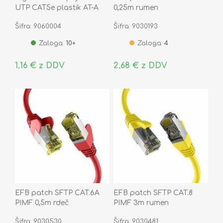
UTP CAT5e plastik AT-A
0,25m rumen
8/8
Šifra: 9060004
Šifra: 9030193
Zaloga:
10+
Zaloga:
4
1,16 € z DDV
2,68 € z DDV
EFB patch SFTP CAT.6A
EFB patch SFTP CAT.8
PIMF 0,5m rdeč
PIMF 3m rumen
Šifra: 9030530
Šifra: 9030481