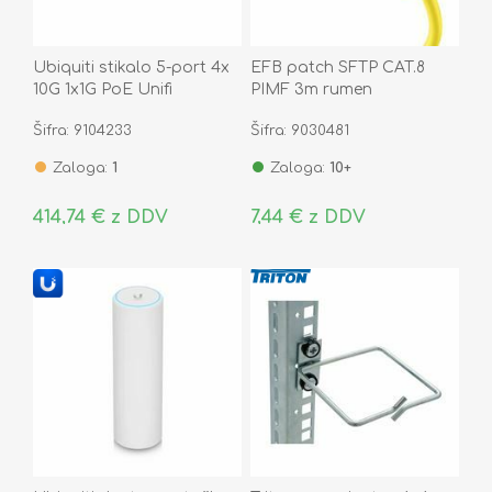
Ubiquiti stikalo 5-port 4x
EFB patch SFTP CAT.8
10G 1x1G PoE Unifi
PIMF 3m rumen
managed USW-FLEX-XG
Šifra: 9104233
Šifra: 9030481
Zaloga:
1
Zaloga:
10+
414,74 € z DDV
7,44 € z DDV