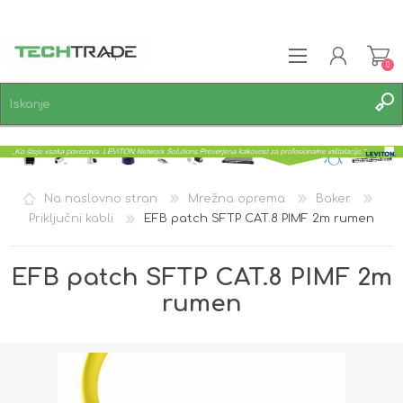
0
REGISTRACIJA
PRIJAVA
SEZNAM ŽELJA
0
Na naslovno stran
Mrežna oprema
Baker
Priključni kabli
EFB patch SFTP CAT.8 PIMF 2m rumen
EFB patch SFTP CAT.8 PIMF 2m
rumen