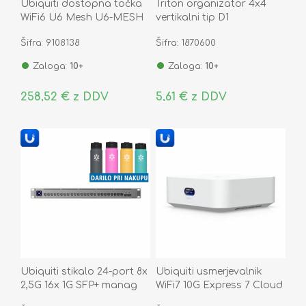
Ubiquiti dostopna točka
Triton organizator 4x4
WiFi6 U6 Mesh U6-MESH
vertikalni tip D1
Šifra: 9108138
Šifra: 1870600
Zaloga:
10+
Zaloga:
10+
258,52 € z DDV
5,61 € z DDV
Ubiquiti stikalo 24-port 8x
Ubiquiti usmerjevalnik
2,5G 16x 1G SFP+ manag
WiFi7 10G Express 7 Cloud
PoE++ 400W USW-PRO-
Gateway UniFi UX7