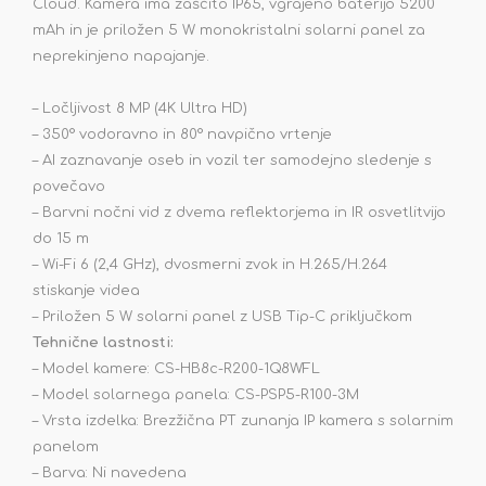
Cloud. Kamera ima zaščito IP65, vgrajeno baterijo 5200
mAh in je priložen 5 W monokristalni solarni panel za
neprekinjeno napajanje.
– Ločljivost 8 MP (4K Ultra HD)
– 350° vodoravno in 80° navpično vrtenje
– AI zaznavanje oseb in vozil ter samodejno sledenje s
povečavo
– Barvni nočni vid z dvema reflektorjema in IR osvetlitvijo
do 15 m
– Wi-Fi 6 (2,4 GHz), dvosmerni zvok in H.265/H.264
stiskanje videa
– Priložen 5 W solarni panel z USB Tip-C priključkom
Tehnične lastnosti:
– Model kamere: CS-HB8c-R200-1Q8WFL
– Model solarnega panela: CS-PSP5-R100-3M
– Vrsta izdelka: Brezžična PT zunanja IP kamera s solarnim
panelom
– Barva: Ni navedena