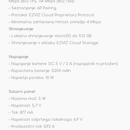
Mbps (802.11n), 114 Mbps (802.11ax)
– Seznanjanje: AP Pairing
– Protokol: EZVIZ Cloud Proprietary Protocol
– Minimalna zahtevana hitrost omrežja: 4 Mbps
Shranjevanje
– Lokalno shranjevanje: microSD do 512 GB
– Shranjevanje v oblaku: EZVIZ Cloud Storage
Napajanje
– Napajanje kamere: DC 5 V / 2 A (napajalnik ni priložen)
– Kapaciteta baterije: 5200 mAh
– Največja poraba: 10 W
Solarni panel
– Nazivna moč: 5 W
– Napetost: 5,7 V
– Tok: 877 mA
– Napetost odprtega tokokroga: 6,9 V
– Kratkostični tok: 0,92 A