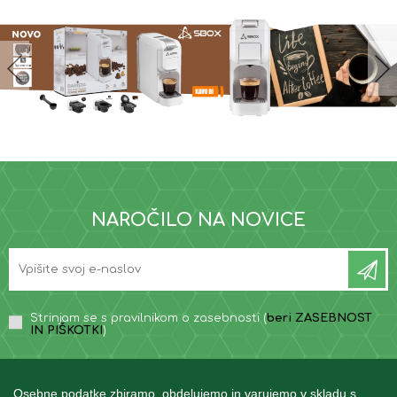
NAROČILO NA NOVICE
Strinjam se s pravilnikom o zasebnosti (
beri ZASEBNOST
IN PIŠKOTKI
)
Osebne podatke zbiramo, obdelujemo in varujemo v skladu s