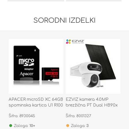
SORODNI IZDELKI
APACER microSD XC 64GB
EZVIZ kamera 4.0MP
spominska kartica U1 R100
brezžična PT Dual HB90x
Class 10
4G LTE + solarni panel 8W
Šifra: 8930045
Šifra: 8001327
AP64GMCSX10UB-R
Zaloga:
10+
Zaloga:
3