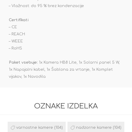
– Vlažnost: do 95 % brez kondenzacije
Certifikati
– CE
– REACH
– WEEE
– RoHS
Paket vsebuje:
1x Kamera HB8 Lite, 1x Solarni panel 5 W,
1x Napajalni kabel, 1x Šablona za vrtanje, 1x Komplet
vijakov, 1x Navodila
OZNAKE IZDELKA
varnostne kamere
(104)
nadzorne kamere
(104)