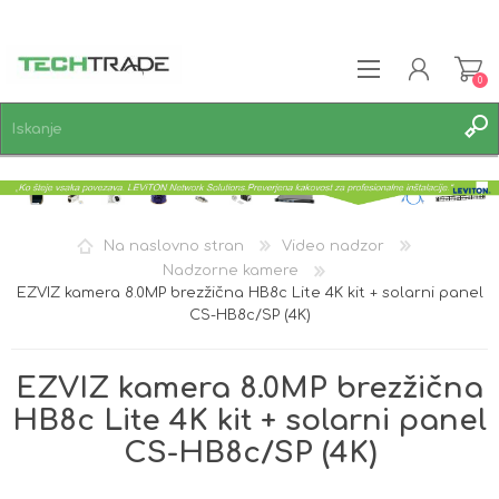
0
REGISTRACIJA
PRIJAVA
SEZNAM ŽELJA
0
Na naslovno stran
Video nadzor
Nadzorne kamere
EZVIZ kamera 8.0MP brezžična HB8c Lite 4K kit + solarni panel
CS-HB8c/SP (4K)
EZVIZ kamera 8.0MP brezžična
HB8c Lite 4K kit + solarni panel
CS-HB8c/SP (4K)