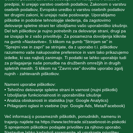
predpisi, ki urejajo varstvo osebnih podatkov, Zakonom o varstvu
osebnih podatkov, Evropsko uredbo o varstvu osebnih podatkov
INFORMACIJE
ter drugimi zakoni, ki urejajo naše poslovanje. Uporabljamo
piškotke in podobne tehnologije sledenja, da zagotovimo
delovanje spletne strani ter izboljšamo vašo uporabniško izkušnjo.
MOJ RAČUN
Del teh piškotkov je nujno potrebnih za delovanje strani, drugi pa
se izvajajo le z vašo privolitvijo. Za posamezna dovoljenja kliknite
na gumb »Nastavitve«. S klikom na gumb "Strinjam se" in
"Sprejmi vse in zapri" se strinjate, da z uporabo t.i. piškotkov
STORITEV ZA STRANKE
razumemo vaše nakupovalne preference in vam tako prikazujemo
izdelke, ki vas najbolj zanimajo. Ti podatki se lahko uporabijo tudi
za prilagajanje naše ponudbe na družbenih omrežjih in drugih
spletnih mestih. S klikom na "Zavrni vse" dovolite uporabo zgolj
SPREMLJAJTE NAS
nujnih - zahtevanih piškotkov.
Nameni uporabe piškotkov:
• Tehnično delovanje spletne strani in varnost (nujni piškotki)
• Izboljšanje funkcionalnosti in uporabniške izkušnje
Blatnica 8, 1236 Trzin
• Analiza obiskanosti in statistika (npr. Google Analytics)
• Prilagojeni oglasi in vsebine (npr. Google Ads, Meta/Facebook)
+386 1 562 21 11
Več informacij o posameznih piškotkih, ponudnikih, namenu in
trajanju najdete na
https://www.techtrade.si/zasebnost-in-piskotki
S sprejemom piškotkov podajate privolitev za njihovo uporabo.
Nastavitve lahko kadarkoli spremenite ali umaknete privolitev.