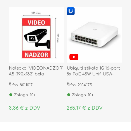
Nalepka "VIDEONADZOR"
Ubiquiti stikalo 1G 16-port
A5 (190x133) bela
8x PoE 45W Unifi USW-
Lite-16-POE
Šifra: 8011017
Šifra: 9104175
Zaloga:
10+
Zaloga:
10+
3,36 € z DDV
265,17 € z DDV