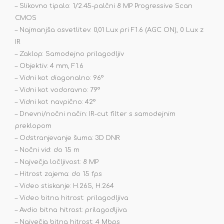
– Slikovno tipalo: 1/2.45-palčni 8 MP Progressive Scan
CMOS
– Najmanjša osvetlitev: 0,01 Lux pri F1.6 (AGC ON), 0 Lux z
IR
– Zaklop: Samodejno prilagodljiv
– Objektiv: 4 mm, F1.6
– Vidni kot diagonalno: 96°
– Vidni kot vodoravno: 79°
– Vidni kot navpično: 42°
– Dnevni/nočni način: IR-cut filter s samodejnim
preklopom
– Odstranjevanje šuma: 3D DNR
– Nočni vid: do 15 m
– Največja ločljivost: 8 MP
– Hitrost zajema: do 15 fps
– Video stiskanje: H.265, H.264
– Video bitna hitrost: prilagodljiva
– Avdio bitna hitrost: prilagodljiva
– Največja bitna hitrost: 4 Mbps