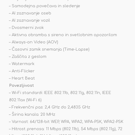
– Samodejna povečava in sledenje
– AI zaznavanje oseb
– AI zaznavanje vozil
– Dvosmerni zvok
– Aktivna obramba s sireno in svetlobnim opozorilom
– Always-on Video (AOV)
– Časovni zamik snemanja (Time-Lapse)
– Zaščita z geslom
– Watermark
– Anti-Flicker
– Heart Beat
Povezljivost
– Wi-Fi standardi: IEEE 802.11b, 802.11g, 802.11n, IEEE
802.11ax (Wi-Fi 6)
– Frekvenčni pas: 2,4 GHz do 2,4835 GHz
– Širina kanala: 20 MHz
– Varnost: 64/128-bit WEP, WPA, WPA2, WPA-PSK, WPA2-PSK
– Hitrost prenosa: 11 Mbps (802.11b), 54 Mbps (802.11g), 72