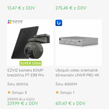
13,47 € z DDV
275,45 € z DDV
EZVIZ kamera 8.0MP
Ubiquiti video snemalnik
brezžična PT EB8 Pro
60-kanalni UNVR PRO 4K
Ranger kit 4G LTE +
2U UniFi
Šifra: 8001316
Šifra: 8010099
solarni panel
Zaloga:
2
Zaloga:
1
299,99 € z DDV
229,99 € z DDV
631,47 € z DDV