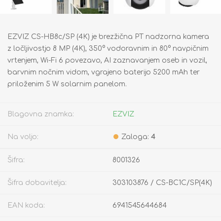
EZVIZ CS-HB8c/SP (4K) je brezžična PT nadzorna kamera
z ločljivostjo 8 MP (4K), 350° vodoravnim in 80° navpičnim
vrtenjem, Wi-Fi 6 povezavo, AI zaznavanjem oseb in vozil,
barvnim nočnim vidom, vgrajeno baterijo 5200 mAh ter
priloženim 5 W solarnim panelom.
Blagovna znamka:
EZVIZ
Na voljo:
Zaloga:
4
Šifra:
8001326
Šifra dobavitelja:
303103876 / CS-BC1C/SP(4K)
EAN koda:
6941545644684