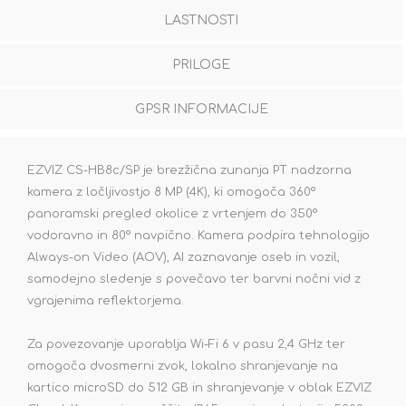
LASTNOSTI
PRILOGE
GPSR INFORMACIJE
EZVIZ CS-HB8c/SP je brezžična zunanja PT nadzorna
kamera z ločljivostjo 8 MP (4K), ki omogoča 360°
panoramski pregled okolice z vrtenjem do 350°
vodoravno in 80° navpično. Kamera podpira tehnologijo
Always-on Video (AOV), AI zaznavanje oseb in vozil,
samodejno sledenje s povečavo ter barvni nočni vid z
vgrajenima reflektorjema.
Za povezovanje uporablja Wi-Fi 6 v pasu 2,4 GHz ter
omogoča dvosmerni zvok, lokalno shranjevanje na
kartico microSD do 512 GB in shranjevanje v oblak EZVIZ