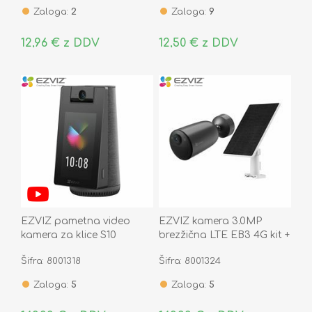
Zaloga:
2
Zaloga:
9
12,96 € z DDV
12,50 € z DDV
EZVIZ pametna video
EZVIZ kamera 3.0MP
kamera za klice S10
brezžična LTE EB3 4G kit +
solarni panel
Šifra: 8001318
Šifra: 8001324
Zaloga:
5
Zaloga:
5