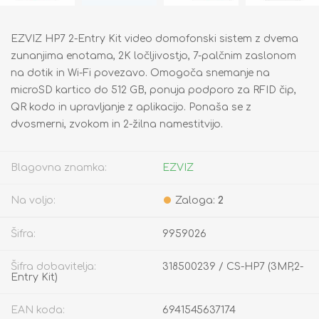
EZVIZ HP7 2-Entry Kit video domofonski sistem z dvema
zunanjima enotama, 2K ločljivostjo, 7-palčnim zaslonom
na dotik in Wi-Fi povezavo. Omogoča snemanje na
microSD kartico do 512 GB, ponuja podporo za RFID čip,
QR kodo in upravljanje z aplikacijo. Ponaša se z
dvosmerni, zvokom in 2-žilna namestitvijo.
Blagovna znamka:
EZVIZ
Na voljo:
Zaloga:
2
Šifra:
9959026
Šifra dobavitelja:
318500239 / CS-HP7 (3MP,2-
Entry Kit)
EAN koda:
6941545637174