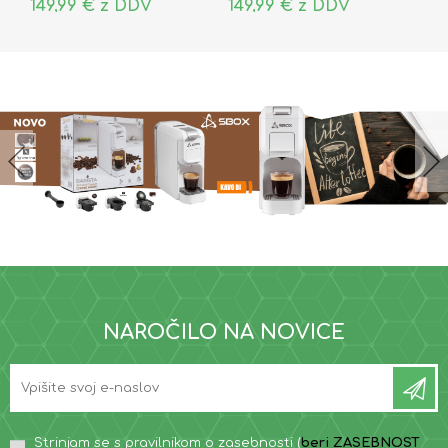
149,99 € z DDV
149,99 € z DDV
NAROČILO NA NOVICE
Strinjam se s pravilnikom o zasebnosti (
beri ZASEBNOST