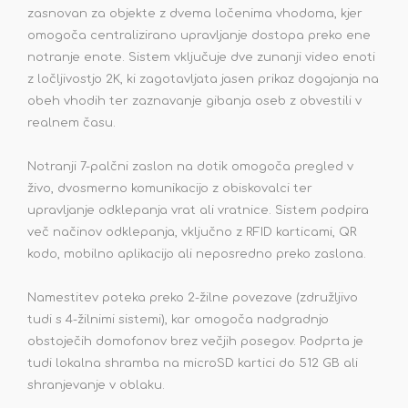
zasnovan za objekte z dvema ločenima vhodoma, kjer
omogoča centralizirano upravljanje dostopa preko ene
notranje enote. Sistem vključuje dve zunanji video enoti
z ločljivostjo 2K, ki zagotavljata jasen prikaz dogajanja na
obeh vhodih ter zaznavanje gibanja oseb z obvestili v
realnem času.
Notranji 7-palčni zaslon na dotik omogoča pregled v
živo, dvosmerno komunikacijo z obiskovalci ter
upravljanje odklepanja vrat ali vratnice. Sistem podpira
več načinov odklepanja, vključno z RFID karticami, QR
kodo, mobilno aplikacijo ali neposredno preko zaslona.
Namestitev poteka preko 2-žilne povezave (združljivo
tudi s 4-žilnimi sistemi), kar omogoča nadgradnjo
obstoječih domofonov brez večjih posegov. Podprta je
tudi lokalna shramba na microSD kartici do 512 GB ali
shranjevanje v oblaku.