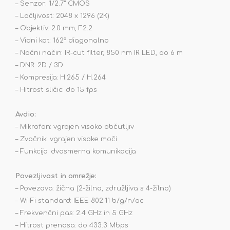
– Senzor: 1/2.7" CMOS
– Ločljivost: 2048 x 1296 (2K)
– Objektiv: 2.0 mm, F2.2
– Vidni kot: 162° diagonalno
– Nočni način: IR-cut filter, 850 nm IR LED, do 6 m
– DNR: 2D / 3D
– Kompresija: H.265 / H.264
– Hitrost sličic: do 15 fps
Avdio:
– Mikrofon: vgrajen visoko občutljiv
– Zvočnik: vgrajen visoke moči
– Funkcija: dvosmerna komunikacija
Povezljivost in omrežje:
– Povezava: žična (2-žilna, združljiva s 4-žilno)
– Wi-Fi standard: IEEE 802.11 b/g/n/ac
– Frekvenčni pas: 2.4 GHz in 5 GHz
– Hitrost prenosa: do 433.3 Mbps