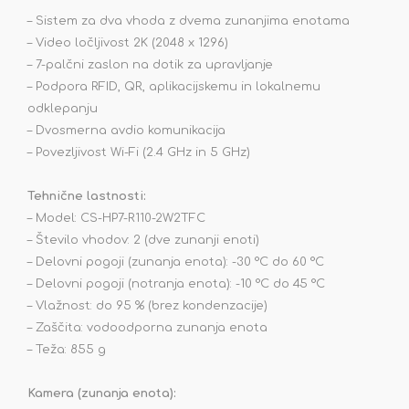
– Sistem za dva vhoda z dvema zunanjima enotama
– Video ločljivost 2K (2048 x 1296)
– 7-palčni zaslon na dotik za upravljanje
– Podpora RFID, QR, aplikacijskemu in lokalnemu
odklepanju
– Dvosmerna avdio komunikacija
– Povezljivost Wi-Fi (2.4 GHz in 5 GHz)
Tehnične lastnosti:
– Model: CS-HP7-R110-2W2TFC
– Število vhodov: 2 (dve zunanji enoti)
– Delovni pogoji (zunanja enota): -30 °C do 60 °C
– Delovni pogoji (notranja enota): -10 °C do 45 °C
– Vlažnost: do 95 % (brez kondenzacije)
– Zaščita: vodoodporna zunanja enota
– Teža: 855 g
Kamera (zunanja enota):