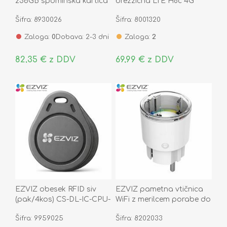
256GB spominska kartica
brezžična LTE H8c 4G
QD101
zunanja
Šifra: 8930026
Šifra: 8001320
Zaloga:
0
Dobava: 2-3 dni
Zaloga:
2
82,35 € z DDV
69,99 € z DDV
EZVIZ obesek RFID siv
EZVIZ pametna vtičnica
(pak/4kos) CS-DL-IC-CPU-
WiFi z merilcem porabe do
R200(GR)
10A T30-10E
Šifra: 9959025
Šifra: 8202033