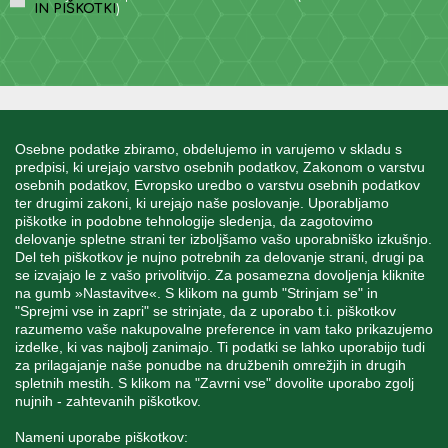
IN PIŠKOTKI
)
INFORMACIJE
Osebne podatke zbiramo, obdelujemo in varujemo v skladu s
predpisi, ki urejajo varstvo osebnih podatkov, Zakonom o varstvu
osebnih podatkov, Evropsko uredbo o varstvu osebnih podatkov
MOJ RAČUN
ter drugimi zakoni, ki urejajo naše poslovanje. Uporabljamo
piškotke in podobne tehnologije sledenja, da zagotovimo
delovanje spletne strani ter izboljšamo vašo uporabniško izkušnjo.
STORITEV ZA STRANKE
Del teh piškotkov je nujno potrebnih za delovanje strani, drugi pa
se izvajajo le z vašo privolitvijo. Za posamezna dovoljenja kliknite
na gumb »Nastavitve«. S klikom na gumb "Strinjam se" in
"Sprejmi vse in zapri" se strinjate, da z uporabo t.i. piškotkov
SPREMLJAJTE NAS
razumemo vaše nakupovalne preference in vam tako prikazujemo
izdelke, ki vas najbolj zanimajo. Ti podatki se lahko uporabijo tudi
za prilagajanje naše ponudbe na družbenih omrežjih in drugih
spletnih mestih. S klikom na "Zavrni vse" dovolite uporabo zgolj
nujnih - zahtevanih piškotkov.
Blatnica 8, 1236 Trzin
Nameni uporabe piškotkov: