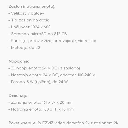
Zaslon (notranja enota):
– Velikost: 7 palcev
– Tip: zaslon na dotik
– Ločljivost: 1024 x 600
– Shramba: microSD do 512 GB
– Funkcije: prikaz v živo, predvajanje, video klic
– Melodije: do 20
Napajanje:
– Zunanja enota: 24 V DC (iz zaslona)
– Notranja enota: 24 V DC, adapter 100–240 V
– Poraba: 8 W (tipično), do 24 W
Dimenzije:
– Zunanja enota: 161 x 87 x 20 mm
– Notranja enota: 180 x 111 x 15 mm
Paket vsebuje:
1x EZVIZ video domofon 2x z zaslonom 2K