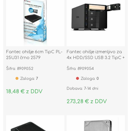
Fantec ohišje 6cm TipC PL-
Fantec ohišje izmenljivo za
25U31 črno 2579
4x HDD/SSD USB 3.2 TipC +
SATA MB-X4U31 2528
Šifra: 8909052
Šifra: 8909054
Zaloga:
7
Zaloga:
0
Dobava: 7-14 dni
18,48 € z DDV
273,28 € z DDV