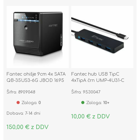
Fantec ohišje 9cm 4x SATA
Fantec hub USB TipC
QB-35US3-6G JBOD 1695
4xTipA črn UMP-4U31-C
2569
Šifra: 8909048
Šifra: 9530047
Zaloga:
0
Zaloga:
10+
Dobava: 7-14 dni
10,00 € z DDV
150,00 € z DDV