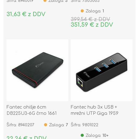
Šifra: 8940019
Zaloga:
3
Šifra: 7503003
Zaloga:
1
31,63 € z DDV
399,54 € z DDV
351,59 € z DDV
Fantec ohišje 6cm
Fantec hub 3x USB +
DB225U3-6G črno 1661
mrežni UTP Giga 1959
Šifra: 8940207
Zaloga:
7
Šifra: 9801022
Zaloga:
10+
22,26 € z DDV