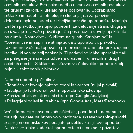
osebnih podatkov, Evropsko uredbo o varstvu osebnih podatkov
MOJ RAČUN
ter drugimi zakoni, ki urejajo naše poslovanje. Uporabljamo
piškotke in podobne tehnologije sledenja, da zagotovimo
delovanje spletne strani ter izboljšamo vašo uporabniško izkušnjo.
STORITEV ZA STRANKE
Del teh piškotkov je nujno potrebnih za delovanje strani, drugi pa
se izvajajo le z vašo privolitvijo. Za posamezna dovoljenja kliknite
na gumb »Nastavitve«. S klikom na gumb "Strinjam se" in
"Sprejmi vse in zapri" se strinjate, da z uporabo t.i. piškotkov
SPREMLJAJTE NAS
razumemo vaše nakupovalne preference in vam tako prikazujemo
izdelke, ki vas najbolj zanimajo. Ti podatki se lahko uporabijo tudi
za prilagajanje naše ponudbe na družbenih omrežjih in drugih
spletnih mestih. S klikom na "Zavrni vse" dovolite uporabo zgolj
nujnih - zahtevanih piškotkov.
Blatnica 8, 1236 Trzin
Nameni uporabe piškotkov:
• Tehnično delovanje spletne strani in varnost (nujni piškotki)
+386 1 562 21 11
• Izboljšanje funkcionalnosti in uporabniške izkušnje
• Analiza obiskanosti in statistika (npr. Google Analytics)
• Prilagojeni oglasi in vsebine (npr. Google Ads, Meta/Facebook)
Več informacij o posameznih piškotkih, ponudnikih, namenu in
trajanju najdete na
https://www.techtrade.si/zasebnost-in-piskotki
S sprejemom piškotkov podajate privolitev za njihovo uporabo.
Nastavitve lahko kadarkoli spremenite ali umaknete privolitev.
V podjetju TechTrade Trzin si prizadevamo objavljati