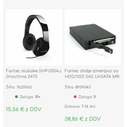
Fantec slušalke SHP-250AJ
Fantec ohišje izmenljivo za
črno/črna 2470
HDD/SSD SAS I,II+SATA MR-
25DUAL
Šifra: 7620065
Šifra: 8909043
Zaloga:
10+
Zaloga:
0
Dobava: 7-14 dni
15,56 € z DDV
38,86 € z DDV