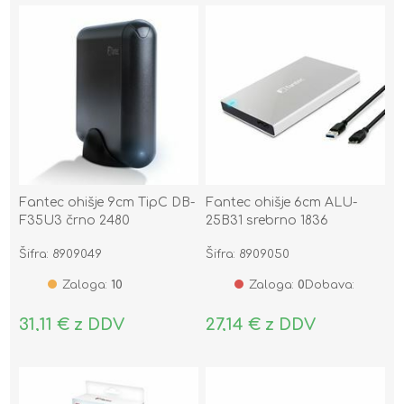
Fantec ohišje 9cm TipC DB-
Fantec ohišje 6cm ALU-
F35U3 črno 2480
25B31 srebrno 1836
Šifra: 8909049
Šifra: 8909050
Zaloga:
10
Zaloga:
0
Dobava:
31,11 € z DDV
27,14 € z DDV