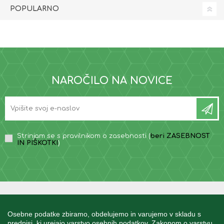
POPULARNO
NAROČILO NA NOVICE
Strinjam se s pravilnikom o zasebnosti (
beri ZASEBNOST
IN PIŠKOTKI
)
INFORMACIJE
Osebne podatke zbiramo, obdelujemo in varujemo v skladu s
predpisi, ki urejajo varstvo osebnih podatkov, Zakonom o varstvu