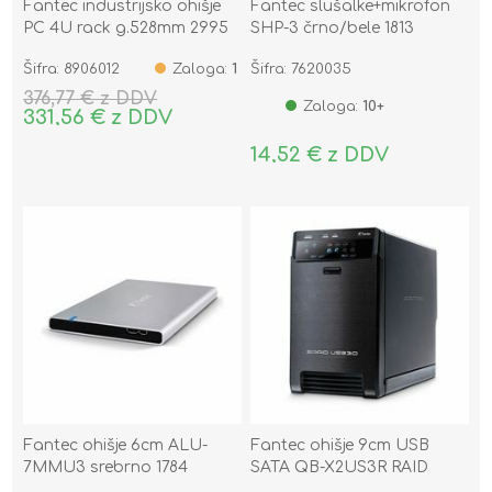
Fantec industrijsko ohišje
Fantec slušalke+mikrofon
PC 4U rack g.528mm 2995
SHP-3 črno/bele 1813
TCG-4860KX07-1
Šifra: 8906012
Zaloga:
1
Šifra: 7620035
376,77 € z DDV
Zaloga:
10+
331,56 € z DDV
14,52 € z DDV
Fantec ohišje 6cm ALU-
Fantec ohišje 9cm USB
7MMU3 srebrno 1784
SATA QB-X2US3R RAID