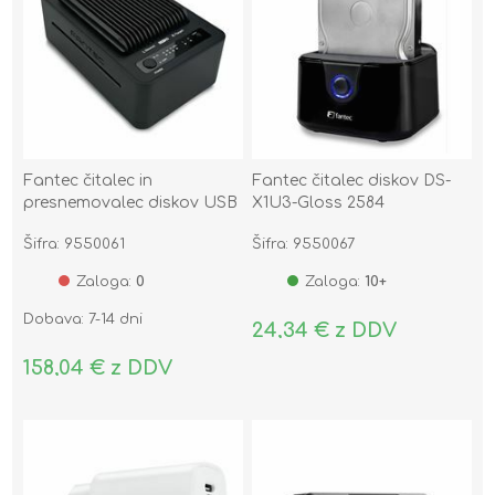
Fantec čitalec in
Fantec čitalec diskov DS-
presnemovalec diskov USB
X1U3-Gloss 2584
3.2 TipC za M.2 NVMe PCIe
Šifra: 9550061
Šifra: 9550067
SSD 2590
Zaloga:
0
Zaloga:
10+
Dobava: 7-14 dni
24,34 € z DDV
158,04 € z DDV