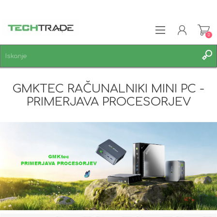
0
REGISTRACIJA
GMKTEC RAČUNALNIKI MINI PC -
PRIJAVA
PRIMERJAVA PROCESORJEV
SEZNAM ŽELJA
0