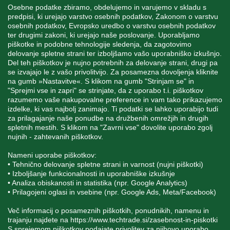
Osebne podatke zbiramo, obdelujemo in varujemo v skladu s
predpisi, ki urejajo varstvo osebnih podatkov, Zakonom o varstvu
INFORMACIJE
osebnih podatkov, Evropsko uredbo o varstvu osebnih podatkov
ter drugimi zakoni, ki urejajo naše poslovanje. Uporabljamo
piškotke in podobne tehnologije sledenja, da zagotovimo
MOJ RAČUN
delovanje spletne strani ter izboljšamo vašo uporabniško izkušnjo.
Del teh piškotkov je nujno potrebnih za delovanje strani, drugi pa
se izvajajo le z vašo privolitvijo. Za posamezna dovoljenja kliknite
STORITEV ZA STRANKE
na gumb »Nastavitve«. S klikom na gumb "Strinjam se" in
"Sprejmi vse in zapri" se strinjate, da z uporabo t.i. piškotkov
razumemo vaše nakupovalne preference in vam tako prikazujemo
izdelke, ki vas najbolj zanimajo. Ti podatki se lahko uporabijo tudi
SPREMLJAJTE NAS
za prilagajanje naše ponudbe na družbenih omrežjih in drugih
spletnih mestih. S klikom na "Zavrni vse" dovolite uporabo zgolj
nujnih - zahtevanih piškotkov.
Nameni uporabe piškotkov:
• Tehnično delovanje spletne strani in varnost (nujni piškotki)
Blatnica 8, 1236 Trzin
• Izboljšanje funkcionalnosti in uporabniške izkušnje
• Analiza obiskanosti in statistika (npr. Google Analytics)
+386 1 562 21 11
• Prilagojeni oglasi in vsebine (npr. Google Ads, Meta/Facebook)
Več informacij o posameznih piškotkih, ponudnikih, namenu in
trajanju najdete na
https://www.techtrade.si/zasebnost-in-piskotki
S sprejemom piškotkov podajate privolitev za njihovo uporabo.