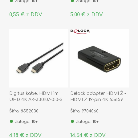
Zaloga:
10+
Zaloga:
10+
0,55 € z DDV
5,00 € z DDV
Digitus kabel HDMI 1m
Delock adapter HDMI Ž -
UHD 4K AK-330107-010-S
HDMI Ž 19-pin 4K 65659
Šifra: 8552030
Šifra: 9704060
Zaloga:
10+
Zaloga:
10+
4,18 € z DDV
14,54 € z DDV