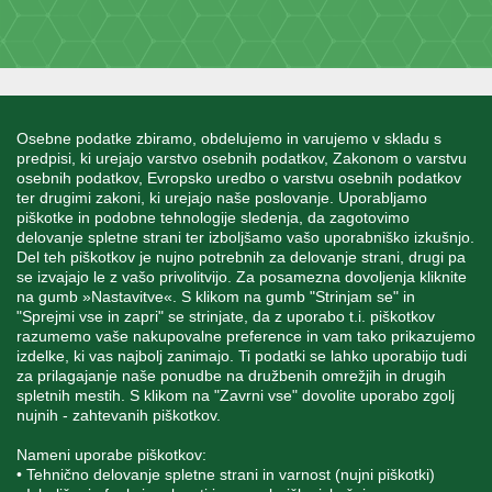
INFORMACIJE
Osebne podatke zbiramo, obdelujemo in varujemo v skladu s
predpisi, ki urejajo varstvo osebnih podatkov, Zakonom o varstvu
osebnih podatkov, Evropsko uredbo o varstvu osebnih podatkov
MOJ RAČUN
ter drugimi zakoni, ki urejajo naše poslovanje. Uporabljamo
piškotke in podobne tehnologije sledenja, da zagotovimo
delovanje spletne strani ter izboljšamo vašo uporabniško izkušnjo.
STORITEV ZA STRANKE
Del teh piškotkov je nujno potrebnih za delovanje strani, drugi pa
se izvajajo le z vašo privolitvijo. Za posamezna dovoljenja kliknite
na gumb »Nastavitve«. S klikom na gumb "Strinjam se" in
"Sprejmi vse in zapri" se strinjate, da z uporabo t.i. piškotkov
SPREMLJAJTE NAS
razumemo vaše nakupovalne preference in vam tako prikazujemo
izdelke, ki vas najbolj zanimajo. Ti podatki se lahko uporabijo tudi
za prilagajanje naše ponudbe na družbenih omrežjih in drugih
spletnih mestih. S klikom na "Zavrni vse" dovolite uporabo zgolj
nujnih - zahtevanih piškotkov.
Blatnica 8, 1236 Trzin
Nameni uporabe piškotkov:
• Tehnično delovanje spletne strani in varnost (nujni piškotki)
+386 1 562 21 11