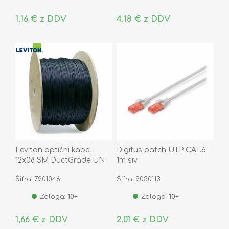
1,16 € z DDV
4,18 € z DDV
Leviton optični kabel
Digitus patch UTP CAT.6
12x08 SM DuctGrade UNI
1m siv
OS2 B2ca
Šifra: 7901046
Šifra: 9030113
Zaloga:
10+
Zaloga:
10+
1,66 € z DDV
2,01 € z DDV