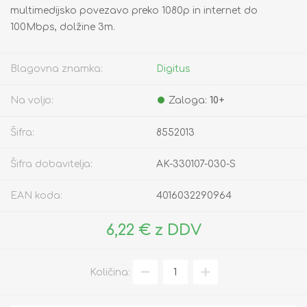
multimedijsko povezavo preko 1080p in internet do
100Mbps, dolžine 3m.
Blagovna znamka:
Digitus
Na voljo:
Zaloga:
10+
Šifra:
8552013
Šifra dobavitelja:
AK-330107-030-S
EAN koda:
4016032290964
6,22 € z DDV
Količina: