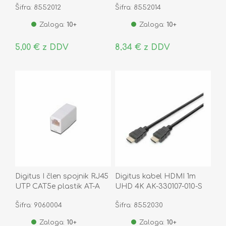
Šifra: 8552012
Šifra: 8552014
Zaloga:
10+
Zaloga:
10+
5,00 € z DDV
8,34 € z DDV
Digitus I člen spojnik RJ45
Digitus kabel HDMI 1m
UTP CAT5e plastik AT-A
UHD 4K AK-330107-010-S
8/8
Šifra: 9060004
Šifra: 8552030
Zaloga:
10+
Zaloga:
10+