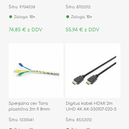
25cm 62667
Šifra: 9704038
Šifra: 8702012
Zaloga:
10+
Zaloga:
10+
74,85 € z DDV
55,94 € z DDV
Spenjalna cev Tons
Digitus kabel HDMI 2m
plastična 2m fi 8mm
UHD 4K AK-330107-020-S
prozorna
Šifra: 1330041
Šifra: 8552012