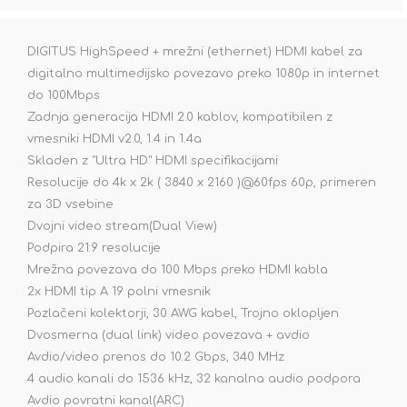
DIGITUS HighSpeed + mrežni (ethernet) HDMI kabel za
digitalno multimedijsko povezavo preko 1080p in internet
do 100Mbps
Zadnja generacija HDMI 2.0 kablov, kompatibilen z
vmesniki HDMI v2.0, 1.4 in 1.4a
Skladen z "Ultra HD" HDMI specifikacijami
Resolucije do 4k x 2k ( 3840 x 2160 )@60fps 60p, primeren
za 3D vsebine
Dvojni video stream(Dual View)
Podpira 21:9 resolucije
Mrežna povezava do 100 Mbps preko HDMI kabla
2x HDMI tip A 19 polni vmesnik
Pozlačeni kolektorji, 30 AWG kabel, Trojno oklopljen
Dvosmerna (dual link) video povezava + avdio
Avdio/video prenos do 10.2 Gbps, 340 MHz
4 audio kanali do 1536 kHz, 32 kanalna audio podpora
Avdio povratni kanal(ARC)