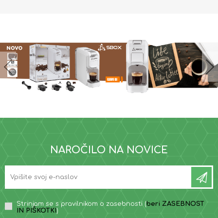
NAROČILO NA NOVICE
Strinjam se s pravilnikom o zasebnosti (
beri ZASEBNOST
IN PIŠKOTKI
)