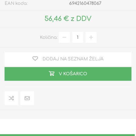
EAN koda:
6942160478067
56,46 € z DDV
Količina:
DODAJ NA SEZNAM ŽELJA
V KOŠARICO