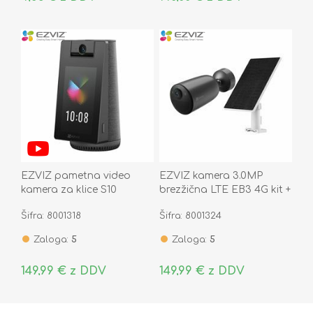
EZVIZ pametna video
EZVIZ kamera 3.0MP
kamera za klice S10
brezžična LTE EB3 4G kit +
solarni panel
Šifra: 8001318
Šifra: 8001324
Zaloga:
5
Zaloga:
5
149,99 € z DDV
149,99 € z DDV