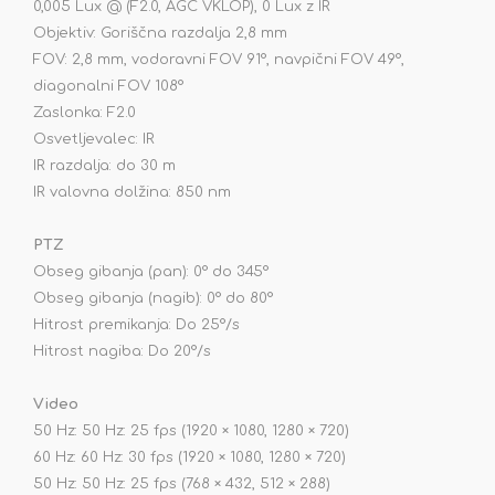
0,005 Lux @ (F2.0, AGC VKLOP), 0 Lux z IR
Objektiv: Goriščna razdalja 2,8 mm
FOV: 2,8 mm, vodoravni FOV 91°, navpični FOV 49°,
diagonalni FOV 108°
Zaslonka: F2.0
Osvetljevalec: IR
IR razdalja: do 30 m
IR valovna dolžina: 850 nm
PTZ
Obseg gibanja (pan): 0° do 345°
Obseg gibanja (nagib): 0° do 80°
Hitrost premikanja: Do 25°/s
Hitrost nagiba: Do 20°/s
Video
50 Hz: 50 Hz: 25 fps (1920 × 1080, 1280 × 720)
60 Hz: 60 Hz: 30 fps (1920 × 1080, 1280 × 720)
50 Hz: 50 Hz: 25 fps (768 × 432, 512 × 288)