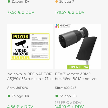
Zaloga:
10+
Zaloga:
7
77,56 € z DDV
190,59 € z DDV
Nalepka "VIDEONADZOR"
EZVIZ kamera 8.0MP
A5(190x133) rumena + 77. in
brezžična BC1C + solarni
78. člen ZVOP-2
panel CS-BC1C/SP (4K)
Šifra: 8011026
Šifra: 8001247
Zaloga:
10+
Zaloga:
10+
179,99 € z DDV
4,86 € z DDV
140,00 € z DDV