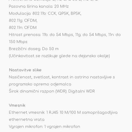
Pasovna širina kanala: 20 MHz
Modulacija: 802.11b: CCK, QPSK, BPSK,
802.11g: OFDM,
802.11n: OFDM
Hitrost prenosa: 11b: do 54 Mbps, 11g: do 54 Mbps, 11n: do
150 Mbps
Brezžični doseg: Do 50 m
(Učinkovitost se razlikuje glede na dejansko okolje)
Nastavitve slike
Nasičenost, svetlost, kontrast in ostrino nastavljive s
programsko opremo odjemalca
Širok dinamični razpon (WDR): Digitalni WDR
Vmesnik
Ethernet vmesnik: 1 RJ45 10 M/100 M samoprilagodljiva
ethernetna vrata
Vgrajen mikrofon: 1 vgrajen mikrofon