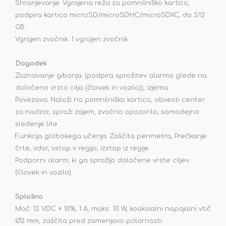
Shranjevanje: Vgrajena reža za pomnilniško kartico,
podpira kartico microSD/microSDHC/microSDXC, do 512
GB
Vgrajen zvočnik: 1 vgrajen zvočnik
Dogodek
Zaznavanje gibanja: (podpira sprožitev alarma glede na
določeno vrsto cilja (človek in vozilo)), izjema
Povezava: Naloži na pomnilniško kartico, obvesti center
za nadzor, sproži zajem, zvočno opozorilo, samodejno
sledenje lite
Funkcija globokega učenja: Zaščita perimetra, Prečkanje
črte, vdor, vstop v regijo, izstop iz regije
Podporni alarm, ki ga sprožijo določene vrste ciljev
(človek in vozilo)
Splošno
Moč: 12 VDC ± 10%, 1 A, maks. 10 W, koaksialni napajalni vtič
Ø2 mm, zaščita pred zamenjavo polarnosti