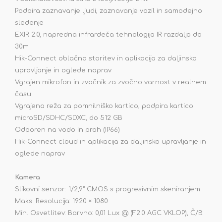
Podpira zaznavanje ljudi, zaznavanje vozil in samodejno
sledenje
EXIR 2.0, napredna infrardeča tehnologija IR razdaljo do
30m
Hik-Connect oblačna storitev in aplikacija za daljinsko
upravljanje in oglede naprav
Vgrajen mikrofon in zvočnik za zvočno varnost v realnem
času
Vgrajena reža za pomnilniško kartico, podpira kartico
microSD/SDHC/SDXC, do 512 GB
Odporen na vodo in prah (IP66)
Hik-Connect cloud in aplikacija za daljinsko upravljanje in
oglede naprav
Kamera
Slikovni senzor: 1/2,9" CMOS s progresivnim skeniranjem
Maks. Resolucija: 1920 × 1080
Min. Osvetlitev: Barvno: 0,01 Lux @ (F2.0 AGC VKLOP), Č/B: