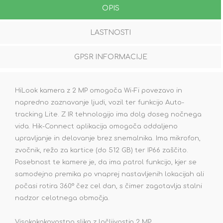
OPIS
LASTNOSTI
GPSR INFORMACIJE
HiLook kamera z 2 MP omogoča Wi-Fi povezavo in
napredno zaznavanje ljudi, vozil ter funkcijo Auto-
tracking Lite. Z IR tehnologijo ima dolg doseg nočnega
vida. Hik-Connect aplikacija omogoča oddaljeno
upravljanje in delovanje brez snemalnika. Ima mikrofon,
zvočnik, režo za kartice (do 512 GB) ter IP66 zaščito.
Posebnost te kamere je, da ima patrol funkcijo, kjer se
samodejno premika po vnaprej nastavljenih lokacijah ali
počasi rotira 360° čez cel dan, s čimer zagotavlja stalni
nadzor celotnega območja.
Visokokakovostna slika z ločljivostjo 2 MP