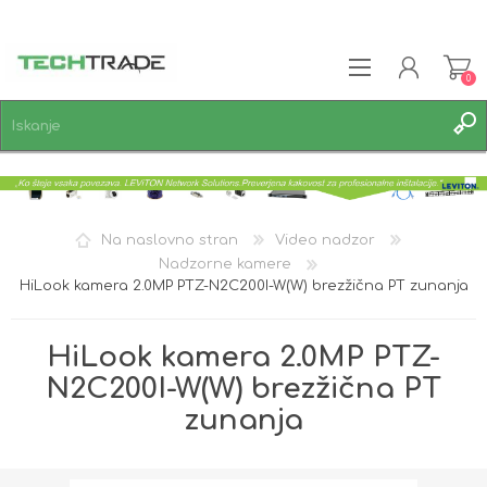
0
REGISTRACIJA
PRIJAVA
SEZNAM ŽELJA
0
Na naslovno stran
Video nadzor
Nadzorne kamere
HiLook kamera 2.0MP PTZ-N2C200I-W(W) brezžična PT zunanja
HiLook kamera 2.0MP PTZ-
N2C200I-W(W) brezžična PT
zunanja