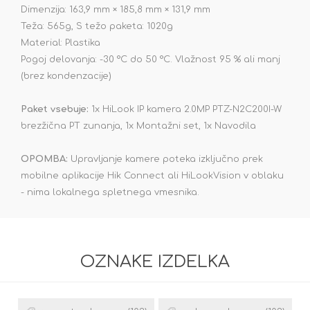
Dimenzija: 163,9 mm × 185,8 mm × 131,9 mm
Teža: 565g, S težo paketa: 1020g
Material: Plastika
Pogoj delovanja: -30 °C do 50 °C. Vlažnost 95 % ali manj
(brez kondenzacije)
Paket vsebuje:
1x HiLook IP kamera 2.0MP PTZ-N2C200I-W
brezžična PT zunanja, 1x Montažni set, 1x Navodila
OPOMBA:
Upravljanje kamere poteka izključno prek
mobilne aplikacije Hik Connect ali HiLookVision v oblaku
- nima lokalnega spletnega vmesnika.
OZNAKE IZDELKA