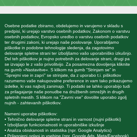
INFORMACIJE
Osebne podatke zbiramo, obdelujemo in varujemo v skladu s
predpisi, ki urejajo varstvo osebnih podatkov, Zakonom o varstvu
osebnih podatkov, Evropsko uredbo o varstvu osebnih podatkov
MOJ RAČUN
ter drugimi zakoni, ki urejajo naše poslovanje. Uporabljamo
piškotke in podobne tehnologije sledenja, da zagotovimo
delovanje spletne strani ter izboljšamo vašo uporabniško izkušnjo.
STORITEV ZA STRANKE
Del teh piškotkov je nujno potrebnih za delovanje strani, drugi pa
se izvajajo le z vašo privolitvijo. Za posamezna dovoljenja kliknite
na gumb »Nastavitve«. S klikom na gumb "Strinjam se" in
"Sprejmi vse in zapri" se strinjate, da z uporabo t.i. piškotkov
SPREMLJAJTE NAS
razumemo vaše nakupovalne preference in vam tako prikazujemo
izdelke, ki vas najbolj zanimajo. Ti podatki se lahko uporabijo tudi
za prilagajanje naše ponudbe na družbenih omrežjih in drugih
spletnih mestih. S klikom na "Zavrni vse" dovolite uporabo zgolj
nujnih - zahtevanih piškotkov.
Blatnica 8, 1236 Trzin
Nameni uporabe piškotkov:
• Tehnično delovanje spletne strani in varnost (nujni piškotki)
+386 1 562 21 11
• Izboljšanje funkcionalnosti in uporabniške izkušnje
• Analiza obiskanosti in statistika (npr. Google Analytics)
• Prilagojeni oglasi in vsebine (npr. Google Ads, Meta/Facebook)