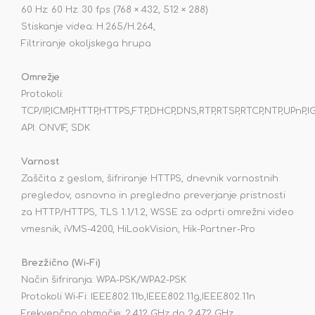
60 Hz: 60 Hz: 30 fps (768 × 432, 512 × 288)
Stiskanje videa: H.265/H.264,
Filtriranje okoljskega hrupa
Omrežje
Protokoli:
TCP/IP,ICMP,HTTP,HTTPS,FTP,DHCP,DNS,RTP,RTSP,RTCP,NTP,UPnP,I
API: ONVIF, SDK
Varnost
Zaščita z geslom, šifriranje HTTPS, dnevnik varnostnih
pregledov, osnovno in pregledno preverjanje pristnosti
za HTTP/HTTPS, TLS 1.1/1.2, WSSE za odprti omrežni video
vmesnik, iVMS-4200, HiLookVision, Hik-Partner-Pro
Brezžično (Wi-Fi)
Način šifriranja: WPA-PSK/WPA2-PSK
Protokoli Wi-Fi: IEEE802.11b,IEEE802.11g,IEEE802.11n
Frekvenčno območje: 2,412 GHz do 2,472 GHz