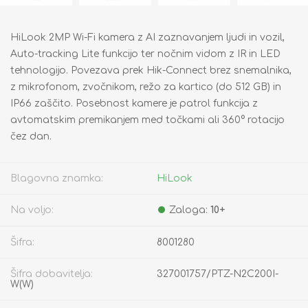
HiLook 2MP Wi-Fi kamera z AI zaznavanjem ljudi in vozil,
Auto-tracking Lite funkcijo ter nočnim vidom z IR in LED
tehnologijo. Povezava prek Hik-Connect brez snemalnika,
z mikrofonom, zvočnikom, režo za kartico (do 512 GB) in
IP66 zaščito. Posebnost kamere je patrol funkcija z
avtomatskim premikanjem med točkami ali 360° rotacijo
čez dan.
Blagovna znamka:
HiLook
Na voljo:
Zaloga:
10+
Šifra:
8001280
Šifra dobavitelja:
327001757/PTZ-N2C200I-
W(W)