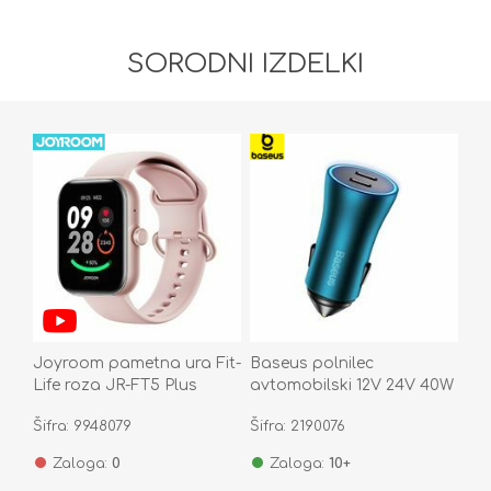
SORODNI IZDELKI
Joyroom pametna ura Fit-
Baseus polnilec
Life roza JR-FT5 Plus
avtomobilski 12V 24V 40W
2xTipC PD QC moder
Šifra: 9948079
Šifra: 2190076
CGJP000003
Zaloga:
0
Zaloga:
10+