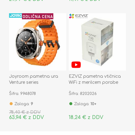
Joyroom pametna ura
EZVIZ pametna vtičnica
Venture series
WiFi z merilcem porabe
bela/oranžna JR-FV2
CS-T30-10B-EU
Šifra: 9948078
Šifra: 8202026
Sport
Zaloga:
9
Zaloga:
10+
78,40 € z DDV
63,94 € z DDV
18,24 € z DDV