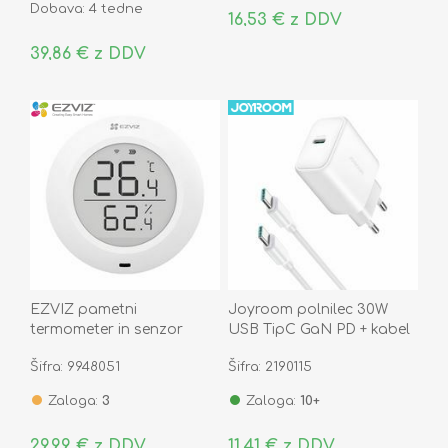
Dobava: 4 tedne
16,53 € z DDV
39,86 € z DDV
EZVIZ pametni
Joyroom polnilec 30W
termometer in senzor
USB TipC GaN PD + kabel
vlage CS-T51C
bel JR-TCF24
Šifra: 9948051
Šifra: 2190115
Zaloga:
3
Zaloga:
10+
29,99 € z DDV
11,41 € z DDV