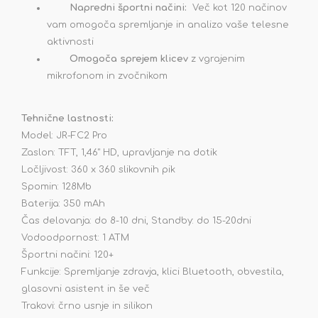
Napredni športni načini:
Več kot 120 načinov
vam omogoča spremljanje in analizo vaše telesne
aktivnosti
Omogoča sprejem klicev
z vgrajenim
mikrofonom in zvočnikom
Tehnične lastnosti:
Model: JR-FC2 Pro
Zaslon: TFT, 1,46" HD, upravljanje na dotik
Ločljivost: 360 x 360 slikovnih pik
Spomin: 128Mb
Baterija: 350 mAh
Čas delovanja: do 8-10 dni, Standby: do 15-20dni
Vodoodpornost: 1 ATM
Športni načini: 120+
Funkcije: Spremljanje zdravja, klici Bluetooth, obvestila,
glasovni asistent in še več
Trakovi: črno usnje in silikon