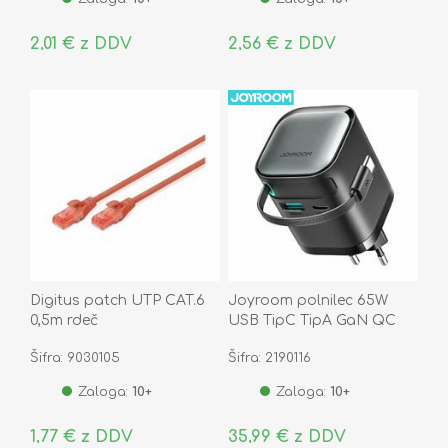
2,01 € z DDV
2,56 € z DDV
Digitus patch UTP CAT.6
Joyroom polnilec 65W
0,5m rdeč
USB TipC TipA GaN QC
PD s kablom črn JR-TCL02
Šifra: 9030105
Šifra: 2190116
Zaloga:
10+
Zaloga:
10+
1,77 € z DDV
35,99 € z DDV