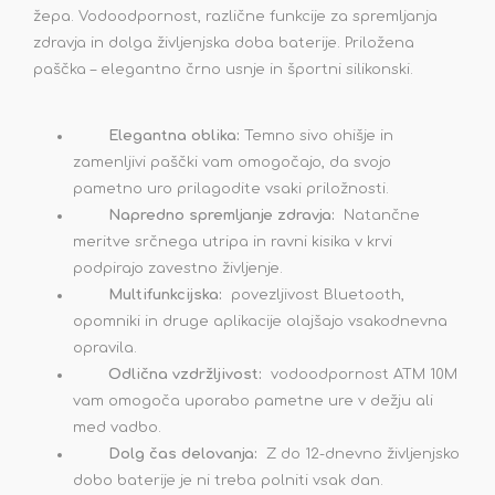
žepa. Vodoodpornost, različne funkcije za spremljanja
zdravja in dolga življenjska doba baterije. Priložena
paščka – elegantno črno usnje in športni silikonski.
Elegantna oblika:
Temno sivo ohišje in
zamenljivi paščki vam omogočajo, da svojo
pametno uro prilagodite vsaki priložnosti.
Napredno spremljanje zdravja:
Natančne
meritve srčnega utripa in ravni kisika v krvi
podpirajo zavestno življenje.
Multi
funkcijska:
povezljivost Bluetooth,
opomniki in druge aplikacije olajšajo vsakodnevna
opravila.
Odlična vzdržljivost:
vodoodpornost ATM 10M
vam omogoča uporabo pametne ure v dežju ali
med vadbo.
Dolg čas delovanja:
Z do 12-dnevno življenjsko
dobo baterije je ni treba polniti vsak dan.