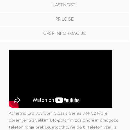
LASTNOSTI
PRILOGE
GPSR INFORMACIJE
Pametna ura Joyroom Classic Series JR-FC2 Pro je
opremljena z velikim 1,46-palčnim zaslonom in omogoča
telefoniranje prek Bluetootha, ne da bi telefon vzeli iz