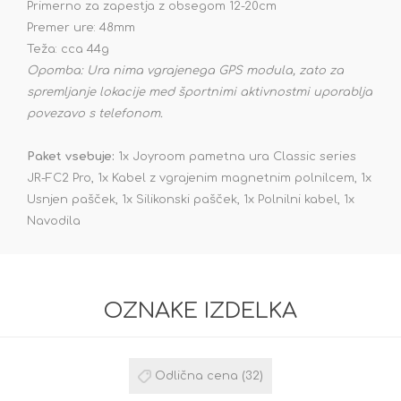
Primerno za zapestja z obsegom 12-20cm
Premer ure: 48mm
Teža: cca 44g
Opomba:
Ura nima vgrajenega GPS modula, zato za
spremljanje lokacije med športnimi aktivnostmi uporablja
povezavo s telefonom.
Paket vsebuje:
1x Joyroom pametna ura Classic series
JR-FC2 Pro, 1x Kabel z vgrajenim magnetnim polnilcem, 1x
Usnjen pašček, 1x Silikonski pašček, 1x Polnilni kabel, 1x
Navodila
OZNAKE IZDELKA
Odlična cena
(32)