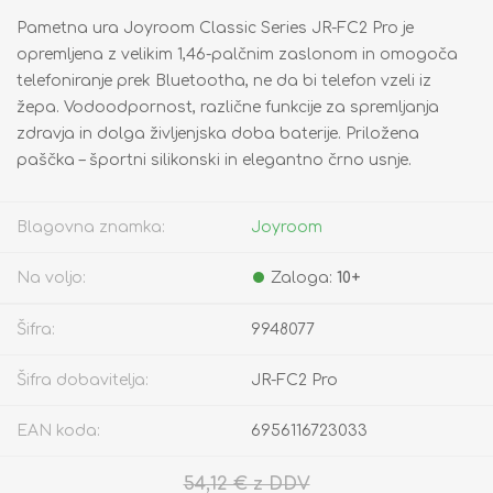
Pametna ura Joyroom Classic Series JR-FC2 Pro je
opremljena z velikim 1,46-palčnim zaslonom in omogoča
telefoniranje prek Bluetootha, ne da bi telefon vzeli iz
žepa. Vodoodpornost, različne funkcije za spremljanja
zdravja in dolga življenjska doba baterije. Priložena
paščka – športni silikonski in elegantno črno usnje.
Blagovna znamka:
Joyroom
Na voljo:
Zaloga:
10+
Šifra:
9948077
Šifra dobavitelja:
JR-FC2 Pro
EAN koda:
6956116723033
54,12 € z DDV