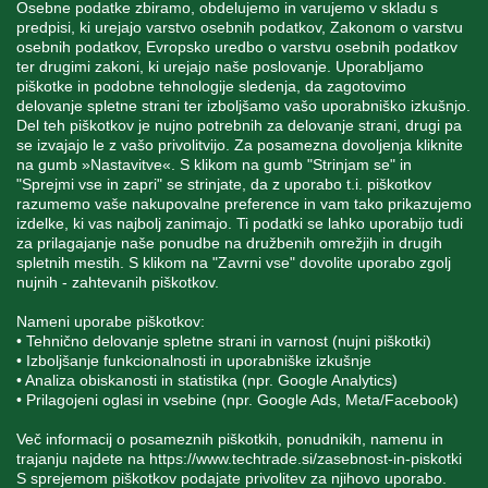
Osebne podatke zbiramo, obdelujemo in varujemo v skladu s
predpisi, ki urejajo varstvo osebnih podatkov, Zakonom o varstvu
osebnih podatkov, Evropsko uredbo o varstvu osebnih podatkov
INFORMACIJE
ter drugimi zakoni, ki urejajo naše poslovanje. Uporabljamo
piškotke in podobne tehnologije sledenja, da zagotovimo
delovanje spletne strani ter izboljšamo vašo uporabniško izkušnjo.
MOJ RAČUN
Del teh piškotkov je nujno potrebnih za delovanje strani, drugi pa
se izvajajo le z vašo privolitvijo. Za posamezna dovoljenja kliknite
na gumb »Nastavitve«. S klikom na gumb "Strinjam se" in
"Sprejmi vse in zapri" se strinjate, da z uporabo t.i. piškotkov
STORITEV ZA STRANKE
razumemo vaše nakupovalne preference in vam tako prikazujemo
izdelke, ki vas najbolj zanimajo. Ti podatki se lahko uporabijo tudi
za prilagajanje naše ponudbe na družbenih omrežjih in drugih
spletnih mestih. S klikom na "Zavrni vse" dovolite uporabo zgolj
SPREMLJAJTE NAS
nujnih - zahtevanih piškotkov.
Nameni uporabe piškotkov:
• Tehnično delovanje spletne strani in varnost (nujni piškotki)
• Izboljšanje funkcionalnosti in uporabniške izkušnje
Blatnica 8, 1236 Trzin
• Analiza obiskanosti in statistika (npr. Google Analytics)
• Prilagojeni oglasi in vsebine (npr. Google Ads, Meta/Facebook)
+386 1 562 21 11
Več informacij o posameznih piškotkih, ponudnikih, namenu in
trajanju najdete na
https://www.techtrade.si/zasebnost-in-piskotki
S sprejemom piškotkov podajate privolitev za njihovo uporabo.