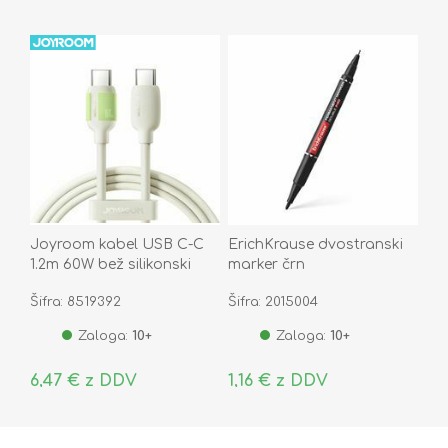
Joyroom kabel USB C-C
ErichKrause dvostranski
1.2m 60W bež silikonski
marker črn
luminescent S-A53
Šifra: 8519392
Šifra: 2015004
Zaloga:
10+
Zaloga:
10+
6,47 € z DDV
1,16 € z DDV